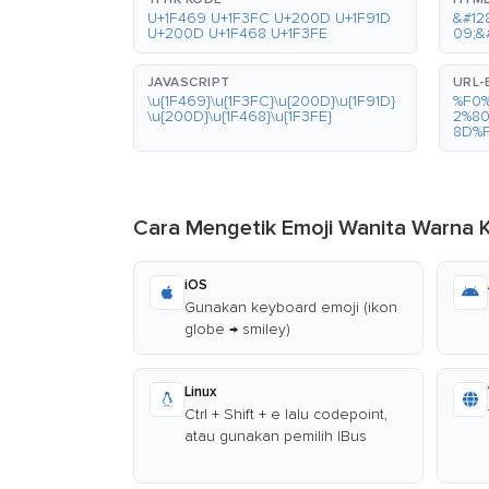
U+1F469 U+1F3FC U+200D U+1F91D
&#12
U+200D U+1F468 U+1F3FE
09;&
JAVASCRIPT
URL
\u{1F469}\u{1F3FC}\u{200D}\u{1F91D}
%F0
\u{200D}\u{1F468}\u{1F3FE}
2%8
8D%
Cara Mengetik Emoji Wanita Warna 
iOS
Gunakan keyboard emoji (ikon
globe → smiley)
Linux
Ctrl + Shift + e lalu codepoint,
atau gunakan pemilih IBus