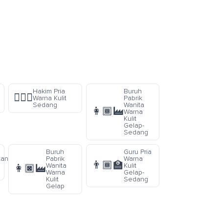
Hakim Pria
Buruh
👨🏽‍⚖️
Warna Kulit
Pabrik
Sedang
Wanita
👩🏾‍🏭
Warna
Kulit
Gelap-
Sedang
Buruh
Guru Pria
kan
Pabrik
Warna
👨🏾‍🏫
Wanita
Kulit
👩🏿‍🏭
Warna
Gelap-
Kulit
Sedang
Gelap