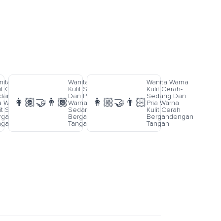
nita Warna
Wanita Warna
Wanita Warna
it Gelap-
Kulit Sedang
Kulit Cerah-
dang Dan
Dan Pria
Sedang Dan
👩🏽‍🤝‍👨🏾
👩🏼‍🤝‍👨🏻
a Warna
Warna Kulit
Pria Warna
lit Sedang
Sedang
Kulit Cerah
rgandengan
Bergandengan
Bergandengan
ngan
Tangan
Tangan