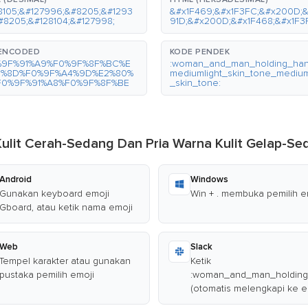
8105;&#127996;&#8205;&#1293
&#x1F469;&#x1F3FC;&#x200D;&
#8205;&#128104;&#127998;
91D;&#x200D;&#x1F468;&#x1F3
-ENCODED
KODE PENDEK
%9F%91%A9%F0%9F%8F%BC%E
:woman_and_man_holding_ha
0%8D%F0%9F%A4%9D%E2%80%
mediumlight_skin_tone_mediu
F0%9F%91%A8%F0%9F%8F%BE
_skin_tone:
Kulit Cerah-Sedang Dan Pria Warna Kulit Gelap-
Android
Windows
Gunakan keyboard emoji
Win + . membuka pemilih e
Gboard, atau ketik nama emoji
Web
Slack
Tempel karakter atau gunakan
Ketik
pustaka pemilih emoji
:woman_and_man_holding_
(otomatis melengkapi ke e