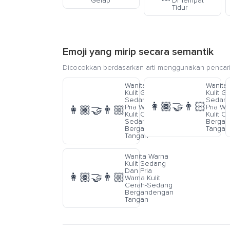
Gelap
Di Tempat
Tidur
Emoji yang mirip secara semantik
Dicocokkan berdasarkan arti menggunakan pencari
Wanita Warna
Wanita
Kulit Gelap-
Kulit G
Sedang Dan
Sedan
👩🏾‍🤝‍👨🏻
Pria Warna
Pria Wa
👩🏾‍🤝‍👨🏼
Kulit Cerah-
Kulit C
Sedang
Berga
Bergandengan
Tangan
Tangan
Wanita Warna
Kulit Sedang
Dan Pria
👩🏽‍🤝‍👨🏼
Warna Kulit
Cerah-Sedang
Bergandengan
Tangan