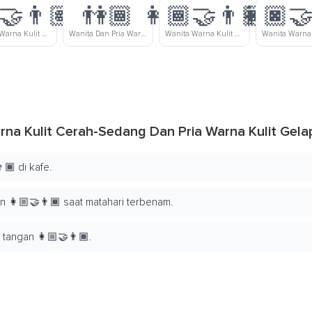
‍🤝‍👨🏽
👫🏾
👩🏾‍🤝‍👨🏿
👩🏿‍🤝
Wanita Warna Kulit Gelap-Sedang Dan Pria Warna Kulit Sedang Bergandengan Tangan
Wanita Dan Pria Warna Kulit Gelap-Sedang Bergandengan Tangan
Wanita Warna Kulit Gelap-Sedang Dan Pria Warna Kulit Gelap Bergandengan Tangan
na Kulit Cerah-Sedang Dan Pria Warna Kulit Ge
🏾 di kafe.
👩🏼‍🤝‍👨🏾 saat matahari terbenam.
angan 👩🏼‍🤝‍👨🏾.