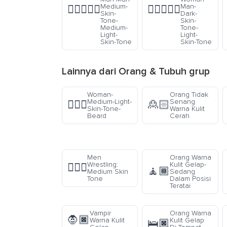
Medium-
Man-
👨🏽‍❤️‍👨🏼
👩🏿‍❤️‍👨🏻
Skin-
Dark-
Tone-
Skin-
Medium-
Tone-
Light-
Light-
Skin-Tone
Skin-Tone
Lainnya dari
Orang & Tubuh
grup
Woman-
Orang Tidak
Medium-Light-
Senang
🧔🏼‍♀️
🙎🏻
Skin-Tone-
Warna Kulit
Beard
Cerah
Men
Orang Warna
Wrestling:
Kulit Gelap-
🤼🏽‍♂️
🧘🏾
Medium Skin
Sedang
Tone
Dalam Posisi
Teratai
Vampir
Orang Warna
🧛🏿
Warna Kulit
Kulit Gelap
🛌🏿