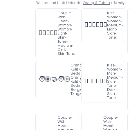
Bagian dari blok Unicode
Orang & Tubuh
›
family
Couple-
Kiss-
With-
Woman-
Heart-
Woman-
👩🏼‍❤️‍💋‍👩🏼
Woman-
Medium-
Woman-
Light-
👩🏻‍❤️‍👩🏾
Light-
Skin-
Skin-
Tone
Tone-
Medium-
Dark-
Skin-Tone
Orang Warna
Kiss-
Kulit Gelap-
Woman-
Sedang Dan
Man-
Orang Warna
Medium-
🧑🏾‍🤝‍🧑🏼
👩🏽‍❤️‍💋‍👨🏿
Kulit Cerah-
Skin-
Sedang
Tone-
Bergandengan
Dark-
Tangan
Skin-
Tone
Couple-
Couple-
With-
With-
Heart-
Heart-
Man-Man-
Woman-