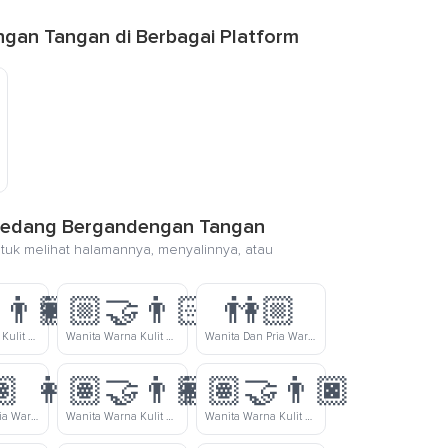
ngan Tangan di Berbagai Platform
p-Sedang Bergandengan Tangan
ntuk melihat halamannya, menyalinnya, atau
‍👨🏿
👩🏼‍🤝‍👨🏻
👫🏼
Wanita Warna Kulit Cerah Dan Pria Warna Kulit Gelap Bergandengan Tangan
Wanita Warna Kulit Cerah-Sedang Dan Pria Warna Kulit Cerah Bergandengan Tangan
Wanita Dan Pria Warna Kulit Cerah-Sedang Bergandengan Tangan
🏽
👩🏽‍🤝‍👨🏾
👩🏽‍🤝‍👨🏿
Wanita Dan Pria Warna Kulit Sedang Bergandengan Tangan
Wanita Warna Kulit Sedang Dan Pria Warna Kulit Sedang Bergandengan Tangan
Wanita Warna Kulit Sedang Dan Pria Warna Kulit Gelap Bergandengan Tangan