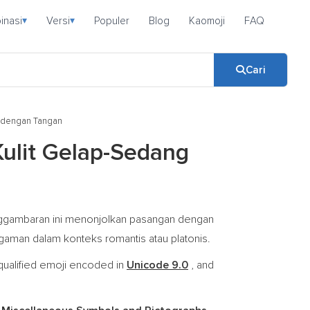
inasi
Versi
Populer
Blog
Kaomoji
FAQ
▾
▾
Cari
andengan Tangan
ulit Gelap-Sedang
enggambaran ini menonjolkan pasangan dengan
gaman dalam konteks romantis atau platonis.
qualified emoji encoded in
Unicode 9.0
, and