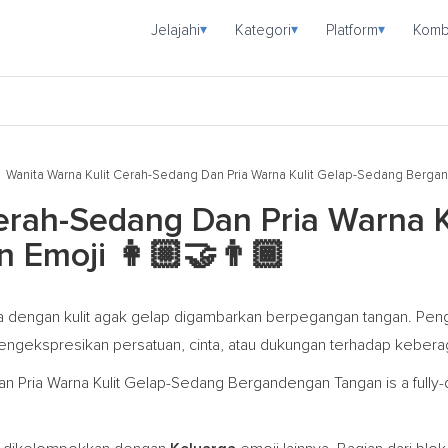
Jelajahi
Kategori
Platform
Komb
▾
▾
▾
Wanita Warna Kulit Cerah-Sedang Dan Pria Warna Kulit Gelap-Sedang Berg
erah-Sedang Dan Pria Warna K
n Emoji
👩🏼‍🤝‍👨🏾
ria dengan kulit agak gelap digambarkan berpegangan tangan. P
mengekspresikan persatuan, cinta, atau dukungan terhadap kebera
n Pria Warna Kulit Gelap-Sedang Bergandengan Tangan is a fully-