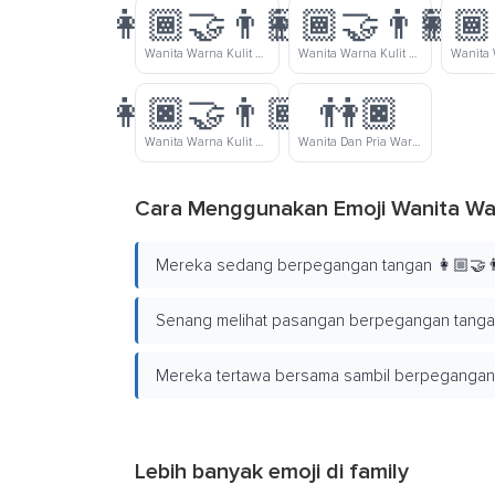
👩🏾‍🤝‍👨🏻
👩🏾‍🤝‍👨🏼
👩🏾
Wanita Warna Kulit Gelap-Sedang Dan Pria Warna Kulit Cerah Bergandengan Tangan
Wanita Warna Kulit Gelap-Sedang Dan Pria Warna Kulit Cerah-Sedang Bergandengan Tangan
👩🏿‍🤝‍👨🏾
👫🏿
Wanita Warna Kulit Gelap Dan Pria Warna Kulit Gelap-Sedang Bergandengan Tangan
Wanita Dan Pria Warna Kulit Gelap Bergandengan Tangan
Cara Menggunakan Emoji Wanita War
Mereka sedang berpegangan tangan 👩🏼‍🤝‍👨
Senang melihat pasangan berpegangan tangan 
Mereka tertawa bersama sambil berpegangan t
Lebih banyak emoji di
family