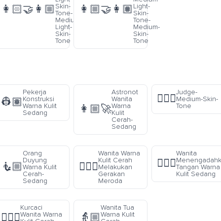
Skin-
Light-
👩🏻‍🤝‍👩🏼
👩🏼‍🤝‍👩🏽
Tone-
Skin-
Medium-
Tone-
Light-
Medium-
Skin-
Skin-
Tone
Tone
Pekerja
Astronot
Judge-
🧑🏽‍⚖️
Konstruksi
Wanita
Medium-Skin-
👷🏽
Warna Kulit
Warna
Tone
👩🏼‍🚀
Sedang
Kulit
Cerah-
Sedang
Orang
Wanita Warna
Wanita
Duyung
Kulit Cerah
Menengadah
💁🏽‍♀️
🧜🏼
🤸🏻‍♀️
Warna Kulit
Melakukan
Tangan Warna
Cerah-
Gerakan
Kulit Sedang
Sedang
Meroda
Kurcaci
Wanita Tua
Wanita Warna
Warna Kulit
🧝🏼‍♀️
👵🏼