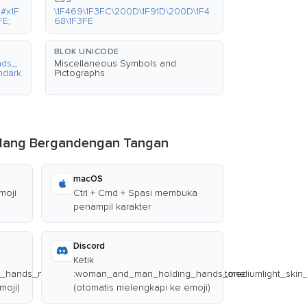
#x1F
\1F469\1F3FC\200D\1F91D\200D\1F4
FE;
68\1F3FE
BLOK UNICODE
nds_
Miscellaneous Symbols and
mdark
Pictographs
Sedang Bergandengan Tangan
macOS
moji
Ctrl + Cmd + Spasi membuka
penampil karakter
Discord
Ketik
hands_mediumlight_skin_tone_mediumdark_skin_tone:
:woman_and_man_holding_hands_mediumlight_skin_
moji)
(otomatis melengkapi ke emoji)