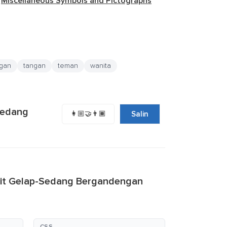
k
Miscellaneous Symbols and Pictographs
ngan
tangan
teman
wanita
Sedang
👩🏼‍🤝‍👨🏾
Salin
lit Gelap-Sedang Bergandengan
CSS