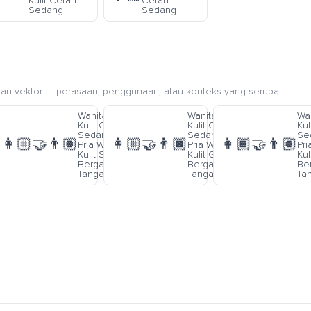
Kulit Cerah-
Cerah-
Sedang
Sedang
an vektor — perasaan, penggunaan, atau konteks yang serupa.
 Warna
Wanita Warna
Wanita Warna
Wa
elap-
Kulit Cerah-
Kulit Cerah-
Kul
g Dan
Sedang Dan
Sedang Dan
Se
👩🏼‍🤝‍👨🏽
👩🏼‍🤝‍👨🏿
👩🏾‍🤝‍👨🏽
rna
Pria Warna
Pria Warna
Pri
erah
Kulit Sedang
Kulit Gelap
Ku
ndengan
Bergandengan
Bergandengan
Be
Tangan
Tangan
Ta