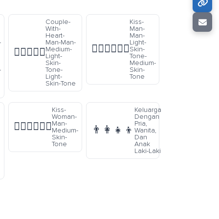
Couple-
Kiss-
With-
Man-
Heart-
Man-
-
Man-Man-
Light-
👨🏻‍❤️‍💋‍👨🏽
Medium-
Skin-
👨🏼‍❤️‍👨🏻
Light-
Tone-
Skin-
Medium-
-
Tone-
Skin-
Light-
Tone
Skin-Tone
Kiss-
Keluarga
Woman-
Dengan
Man-
Pria,
👩🏽‍❤️‍💋‍👨🏽
👨‍👩‍👧‍👦
Medium-
Wanita,
Skin-
Dan
Tone
Anak
Laki-Laki