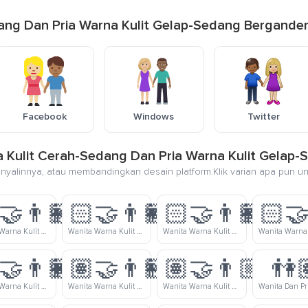
ang Dan Pria Warna Kulit Gelap-Sedang Bergande
Facebook
Windows
Twitter
na Kulit Cerah-Sedang Dan Pria Warna Kulit Gela
nyalinnya, atau membandingkan desain platform.Klik varian apa pun u
‍🤝‍👨🏼
👩🏻‍🤝‍👨🏽
👩🏻‍🤝‍👨🏾
👩🏻‍🤝
Wanita Warna Kulit Cerah Dan Pria Warna Kulit Cerah-Sedang Bergandengan Tangan
Wanita Warna Kulit Cerah Dan Pria Warna Kulit Sedang Bergandengan Tangan
Wanita Warna Kulit Cerah Dan Pria Warna Kulit Gelap-Sedang Bergandengan Tangan
‍🤝‍👨🏿
👩🏽‍🤝‍👨🏻
👩🏽‍🤝‍👨🏼
👫
Wanita Warna Kulit Cerah-Sedang Dan Pria Warna Kulit Gelap Bergandengan Tangan
Wanita Warna Kulit Sedang Dan Pria Warna Kulit Cerah Bergandengan Tangan
Wanita Warna Kulit Sedang Dan Pria Warna Kulit Cerah-Sedang Bergandengan Tangan