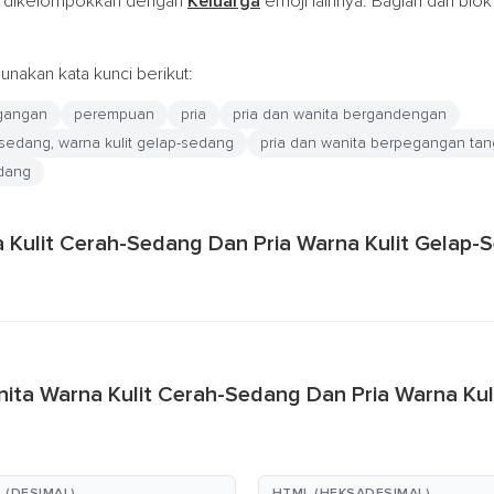
 dikelompokkan dengan
Keluarga
emoji lainnya. Bagian dari blo
nakan kata kunci berikut:
gangan
perempuan
pria
pria dan wanita bergandengan
-sedang, warna kulit gelap-sedang
pria dan wanita berpegangan ta
edang
a Kulit Cerah-Sedang Dan Pria Warna Kulit Gelap-
ita Warna Kulit Cerah-Sedang Dan Pria Warna Ku
 (DESIMAL)
HTML (HEKSADESIMAL)