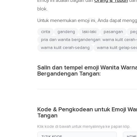
Emoji ini adalah bagian dari
Orang & Tubuh
dan
blok.
Untuk menemukan emoji ini, Anda dapat menggu
cinta
gandeng
laki-laki
pasangan
pe
pria dan wanita bergandengan: warna kulit cerah
warna kulit cerah-sedang
warna kulit gelap-s
Salin dan tempel emoji Wanita Warn
Bergandengan Tangan:
Kode & Pengkodean untuk Emoji Wan
Tangan
Klik kode di bawah untuk menyalinnya ke papan klip.
TITIK KODE
HTML