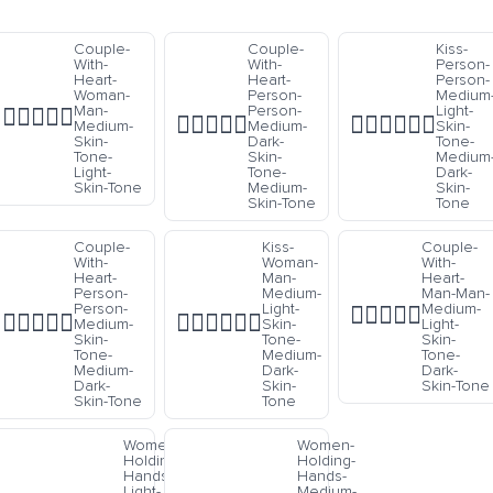
Couple-
Couple-
Kiss-
With-
With-
Person-
Heart-
Heart-
Person-
Woman-
Person-
Medium
Man-
Person-
Light-
👩🏽‍❤️‍👨🏻
🧑🏾‍❤️‍🧑🏽
🧑🏼‍❤️‍💋‍🧑🏾
Medium-
Medium-
Skin-
Skin-
Dark-
Tone-
Tone-
Skin-
Medium
Light-
Tone-
Dark-
Skin-Tone
Medium-
Skin-
Skin-Tone
Tone
Couple-
Kiss-
Couple-
With-
Woman-
With-
Heart-
Man-
Heart-
Person-
Medium-
Man-Man-
Person-
Light-
Medium-
👨🏼‍❤️‍👨🏿
🧑🏽‍❤️‍🧑🏾
👩🏼‍❤️‍💋‍👨🏾
Medium-
Skin-
Light-
Skin-
Tone-
Skin-
Tone-
Medium-
Tone-
Medium-
Dark-
Dark-
Dark-
Skin-
Skin-Tone
Skin-Tone
Tone
Women-
Women-
Holding-
Holding-
Hands-
Hands-
Light-
Medium-