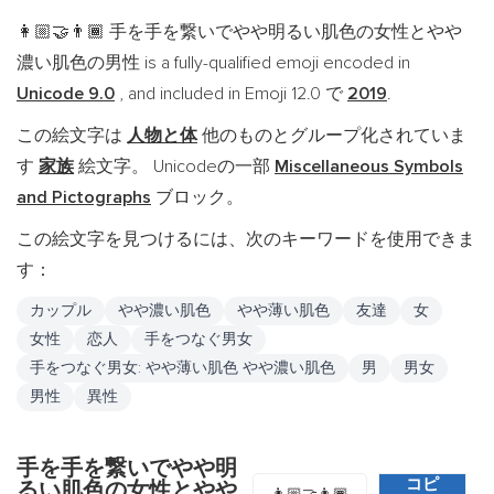
手を手を繋いでやや明るい肌色の女性とやや
👩🏼‍🤝‍👨🏾
濃い肌色の男性 is a fully-qualified emoji encoded in
Unicode 9.0
, and included in Emoji 12.0 で
2019
.
この絵文字は
人物と体
他のものとグループ化されていま
す
家族
絵文字。 Unicodeの一部
Miscellaneous Symbols
and Pictographs
ブロック。
この絵文字を見つけるには、次のキーワードを使用できま
す：
カップル
やや濃い肌色
やや薄い肌色
友達
女
女性
恋人
手をつなぐ男女
手をつなぐ男女: やや薄い肌色 やや濃い肌色
男
男女
男性
異性
手を手を繋いでやや明
コピ
るい肌色の女性とやや