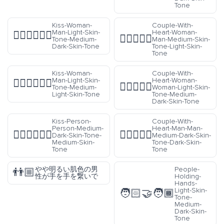
Tone
Kiss-Woman-
Couple-With-
Man-Light-Skin-
Heart-Woman-
👩🏻‍❤️‍💋‍👨🏾
👩🏽‍❤️‍👨🏻
Tone-Medium-
Man-Medium-Skin-
Dark-Skin-Tone
Tone-Light-Skin-
Tone
Kiss-Woman-
Couple-With-
Man-Light-Skin-
Heart-Woman-
👩🏻‍❤️‍💋‍👨🏼
👩🏻‍❤️‍👩🏾
Tone-Medium-
Woman-Light-Skin-
Light-Skin-Tone
Tone-Medium-
Dark-Skin-Tone
Kiss-Person-
Couple-With-
Person-Medium-
Heart-Man-Man-
🧑🏾‍❤️‍💋‍🧑🏽
👨🏾‍❤️‍👨🏿
Dark-Skin-Tone-
Medium-Dark-Skin-
Medium-Skin-
Tone-Dark-Skin-
Tone
Tone
やや明るい肌色の男
People-
👬🏼
性が手を手を繋いで
Holding-
Hands-
Light-Skin-
🧑🏻‍🤝‍🧑🏾
Tone-
Medium-
Dark-Skin-
Tone