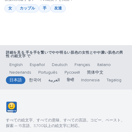
女
カップル
手
友達
詳細を見る 手を手を繋いでやや明るい肌色の女性とやや濃い肌色の男
性 の絵文字 で
English
Español
Deutsch
Français
Italiano
Nederlands
Português
Русский
简体中文
日本語
한국어
العربية
हिन्दी
Indonesia
Tagalog
すべての絵文字、すべての意味、すべての言語。コピー、ペースト、
探索 — 15言語、3,700以上の絵文字に対応。