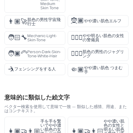
Medium
Skin Tone
🧝🏾
肌色の男性宇宙飛
👨🏽‍🚀
やや濃い肌色エルフ
行士
Mechanic-Light-
やや明るい肌色の女性
🧑🏻‍🔧
💂🏼‍♀️
Skin-Tone
の警備員
Person-Dark-Skin-
肌色の男性のジャグリ
🧑🏿‍🦳
🤹🏽‍♂️
Tone-White-Hair
ング
🤺
やや濃い肌色 つまむ
🤏🏾
フェンシングをする人
手
意味的に類似した絵文字
ベクター検索を使用して意味で一致 — 類似した感情、用途、また
はコンテキスト。
手を手を繋
やや濃い肌
いでやや濃
色の女性と
い肌色の女
明るい肌色
👩🏾‍🤝‍👨🏼
👩🏾‍🤝‍👨🏻