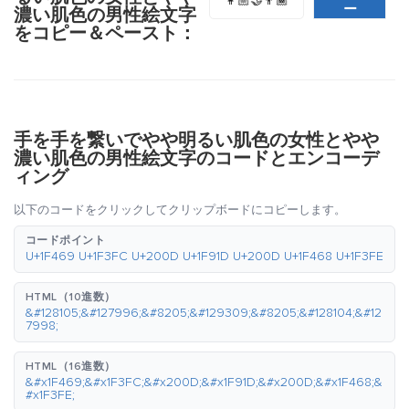
👩🏼‍🤝‍👨🏾
ー
濃い肌色の男性絵文字
をコピー＆ペースト：
手を手を繋いでやや明るい肌色の女性とやや
濃い肌色の男性絵文字のコードとエンコーデ
ィング
以下のコードをクリックしてクリップボードにコピーします。
コードポイント
U+1F469 U+1F3FC U+200D U+1F91D U+200D U+1F468 U+1F3FE
HTML（10進数）
&#128105;&#127996;&#8205;&#129309;&#8205;&#128104;&#12
7998;
HTML（16進数）
&#x1F469;&#x1F3FC;&#x200D;&#x1F91D;&#x200D;&#x1F468;&
#x1F3FE;