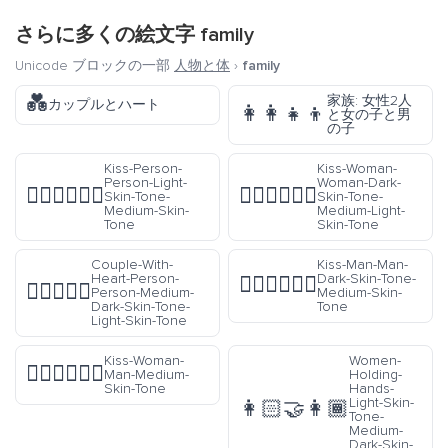
さらに多くの絵文字
family
Unicode ブロックの一部
人物と体
›
family
💑
家族: 女性2人
カップルとハート
👩‍👩‍👧‍👦
と女の子と男
の子
Kiss-Person-
Kiss-Woman-
Person-Light-
Woman-Dark-
🧑🏻‍❤️‍💋‍🧑🏽
👩🏿‍❤️‍💋‍👩🏼
Skin-Tone-
Skin-Tone-
Medium-Skin-
Medium-Light-
Tone
Skin-Tone
Couple-With-
Kiss-Man-Man-
Heart-Person-
Dark-Skin-Tone-
👨🏿‍❤️‍💋‍👨🏽
🧑🏾‍❤️‍🧑🏻
Person-Medium-
Medium-Skin-
Dark-Skin-Tone-
Tone
Light-Skin-Tone
Kiss-Woman-
Women-
👩🏽‍❤️‍💋‍👨🏽
Man-Medium-
Holding-
Skin-Tone
Hands-
Light-Skin-
👩🏻‍🤝‍👩🏾
Tone-
Medium-
Dark-Skin-