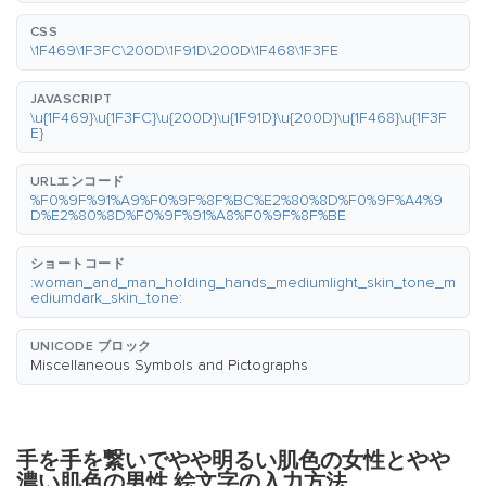
CSS
\1F469\1F3FC\200D\1F91D\200D\1F468\1F3FE
JAVASCRIPT
\u{1F469}\u{1F3FC}\u{200D}\u{1F91D}\u{200D}\u{1F468}\u{1F3F
E}
URLエンコード
%F0%9F%91%A9%F0%9F%8F%BC%E2%80%8D%F0%9F%A4%9
D%E2%80%8D%F0%9F%91%A8%F0%9F%8F%BE
ショートコード
:woman_and_man_holding_hands_mediumlight_skin_tone_m
ediumdark_skin_tone:
UNICODE ブロック
Miscellaneous Symbols and Pictographs
手を手を繋いでやや明るい肌色の女性とやや
濃い肌色の男性 絵文字の入力方法