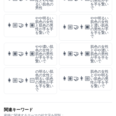
性とやや明
の男性が手
るい肌色の
を手を繋い
男性
で
やや明るい
やや明るい
肌色の女性
肌色の女性
👩🏼‍🤝‍👨🏽
と肌色の男
と濃い肌色
👩🏼‍🤝‍👨🏿
性が手を手
の男性が手
を繋いで
を手を繋い
で
やや濃い肌
肌色の女性
色の女性と
とやや濃い
👩🏾‍🤝‍👨🏽
👩🏽‍🤝‍👨🏾
肌色の男性
肌色の男性
が手を手を
が手を手を
繋いで
繋いで
の明るい肌
肌色の女性
色の女性と
とやや明る
👩🏽‍🤝‍👨🏼
明るい肌色
い肌色の男
👩🏼‍🤝‍👨🏻
の男性が手
性が手を手
を手を繋い
を繋いで
で
関連キーワード
密接に関連するテーマの絵文字を閲覧：