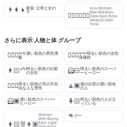
家族: 父母と女の
Kiss-Woman-
👨‍👩‍👧
子
Man-Medium-
👩🏾‍❤️‍💋‍👨🏽
Dark-Skin-Tone-
Medium-Skin-
Tone
さらに表示
人物と体
グループ
やや濃い肌色の男性漕
やや明るい肌色の女性
🚣🏾‍♂️
👩🏼‍⚕️
艇
保健師
明るい肌色の白髪
明るい肌色のスーパ
👩🏻‍🦳
🦸🏻
の女性
ーヒーロー
明るい肌色の耳の不自
蓮の位置の濃い肌色
🧏🏻‍♂️
🧘🏿
由な人な男性
の人
濃い肌色のスーパー
明るい肌色の人が立
🦸🏿
🧍🏻
ヒーロー
っている
👊
Women
グー
With Bunny
Ears: Light
👩🏻‍🐰‍👩🏽
Skin Tone,