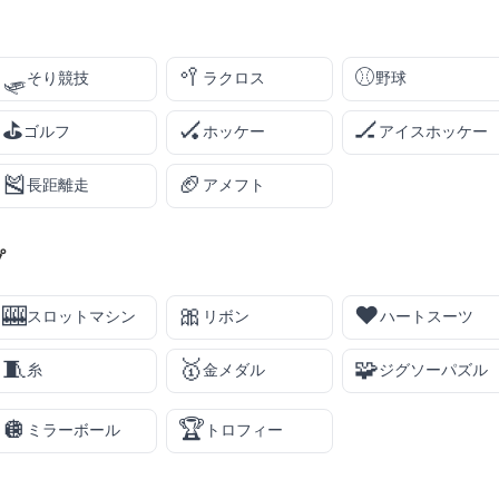
🛷
🥍
⚾
そり競技
ラクロス
野球
⛳
🏑
🏒
ゴルフ
ホッケー
アイスホッケー
🎽
🏈
長距離走
アメフト
プ
🎰
🎀
♥️
スロットマシン
リボン
ハートスーツ
🧵
🥇
🧩
糸
金メダル
ジグソーパズル
🪩
🏆
ミラーボール
トロフィー