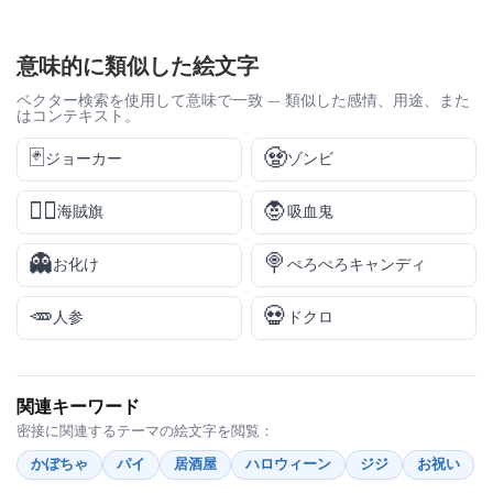
意味的に類似した絵文字
ベクター検索を使用して意味で一致 — 類似した感情、用途、また
はコンテキスト。
🃏
🧟
ジョーカー
ゾンビ
🏴‍☠️
🧛
海賊旗
吸血鬼
👻
🍭
お化け
ぺろぺろキャンディ
🥕
💀
人参
ドクロ
関連キーワード
密接に関連するテーマの絵文字を閲覧：
かぼちゃ
パイ
居酒屋
ハロウィーン
ジジ
お祝い