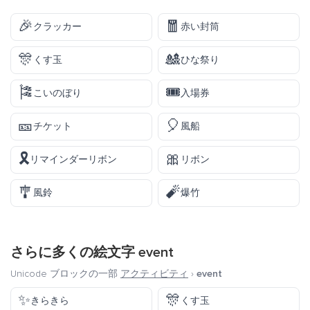
🎉
🧧
クラッカー
赤い封筒
🎊
🎎
くす玉
ひな祭り
🎏
🎟️
こいのぼり
入場券
🎫
🎈
チケット
風船
🎗️
🎀
リマインダーリボン
リボン
🎐
🧨
風鈴
爆竹
さらに多くの絵文字
event
Unicode ブロックの一部
アクティビティ
›
event
✨
🎊
きらきら
くす玉