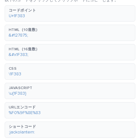
以下のコードをクリックしてクリップボードにコピーします。
コードポイント
U+1F383
HTML（10進数）
&#127875;
HTML（16進数）
&#x1F383;
CSS
\1F383
JAVASCRIPT
\u{1F383}
URLエンコード
%F0%9F%8E%83
ショートコード
:jackolantern: