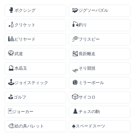
🥊
🧩
ボクシング
ジグソーパズル
🏏
🎣
クリケット
釣り
🎱
🥏
ビリヤード
フリスビー
🥋
🎽
武道
長距離走
🔮
🛷
水晶玉
そり競技
🕹️
🪩
ジョイスティック
ミラーボール
⛳
🎲
ゴルフ
サイコロ
🃏
♟️
ジョーカー
チェスの駒
🎨
♠️
絵の具パレット
スペードスーツ