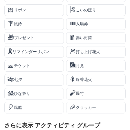
🎀
🎏
リボン
こいのぼり
🎐
🎟️
風鈴
入場券
🎁
🧧
プレゼント
赤い封筒
🎗️
🎆
リマインダーリボン
打ち上げ花火
🎫
🎑
チケット
月見
🎋
🎇
七夕
線香花火
🎎
🧨
ひな祭り
爆竹
🎈
🎉
風船
クラッカー
さらに表示
アクティビティ
グループ