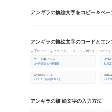
アンギラの旗絵文字をコピー＆ペー
アンギラの旗絵文字のコードとエン
以下のコードをクリックしてクリップボードにコピーし
コードポイント
HTM
U+1F1E6 U+1F1EE
&#12
JAVASCRIPT
URL
\u{1F1E6}\u{1F1EE}
%F0
アンギラの旗 絵文字の入力方法