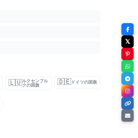
𝕏
🇩🇪
ルクセンブル
🇱🇺
ドイツの国旗
クの国旗