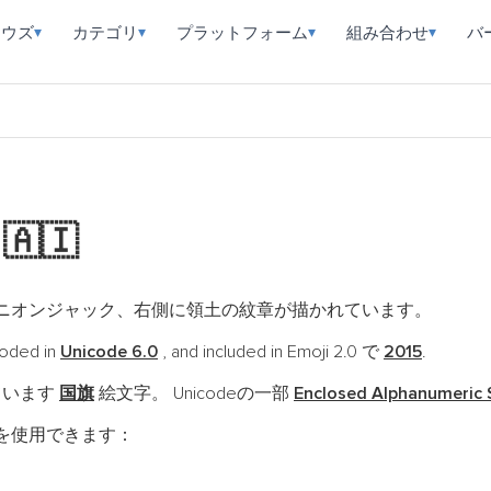
ラウズ
カテゴリ
プラットフォーム
組み合わせ
バ
▾
▾
▾
▾
字
🇦🇮
ニオンジャック、右側に領土の紋章が描かれています。
oded in
Unicode 6.0
, and included in Emoji 2.0 で
2015
.
ています
国旗
絵文字。 Unicodeの一部
Enclosed Alphanumeric
を使用できます：