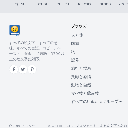
English
Español
Deutsch
Français
Italiano
Nede
ブラウズ
人と体
すべての絵文字、すべての意
国旗
味、すべての言語。コピー、ペ
物
ースト、探索 — 15言語、3,700以
上の絵文字に対応。
記号
旅行と場所
笑顔と感情
動物と自然
食べ物と飲み物
すべてのUnicodeグループ →
© 2019–2026 Emojiguide. Unicode CLDRプロジェクトによる絵文字