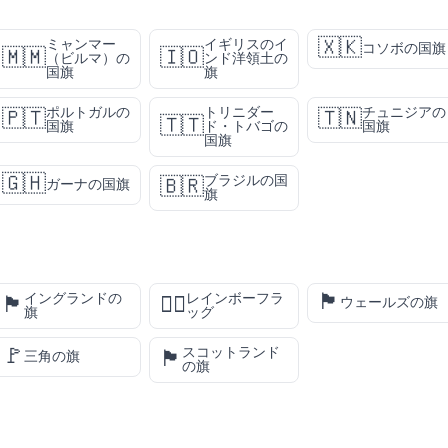
🇽🇰
ミャンマー
イギリスのイ
コソボの国旗
🇲🇲
🇮🇴
（ビルマ）の
ンド洋領土の
国旗
旗
ポルトガルの
トリニダー
チュニジアの
🇵🇹
🇹🇳
🇹🇹
国旗
ド・トバゴの
国旗
国旗
🇬🇭
ブラジルの国
🇧🇷
ガーナの国旗
旗
🏴󠁧󠁢󠁷󠁬󠁳󠁿
イングランドの
レインボーフラ
🏴󠁧󠁢󠁥󠁮󠁧󠁿
🏳️‍🌈
ウェールズの旗
旗
ッグ
🚩
スコットランド
🏴󠁧󠁢󠁳󠁣󠁴󠁿
三角の旗
の旗