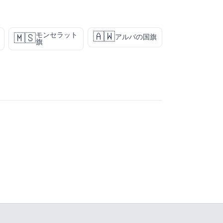
🇦🇼
モンセラット
🇲🇸
アルバの国旗
旗