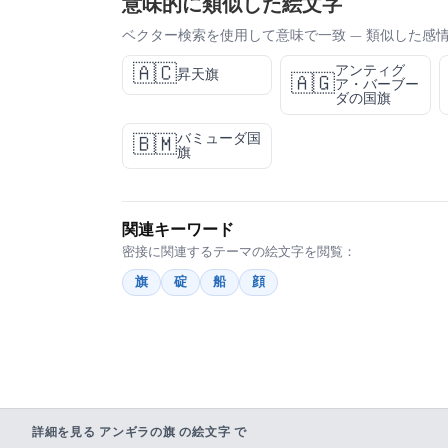
意味的に類似した絵文字
ベクター検索を使用して意味で一致 — 類似した感
🇦🇨
アンティグ
昇天旗
🇦🇬
ア・バーブー
ダの国旗
バミューダ国
🇧🇲
旗
関連キーワード
密接に関連するテーマの絵文字を閲覧：
旗
碇
船
顔
詳細を見る アンギラの旗 の絵文字 で