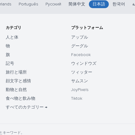
rlands
Português
Русский
简体中文
日本語
한국어
ة
カテゴリ
プラットフォーム
人と体
アップル
物
グーグル
旗
Facebook
記号
ウィンドウズ
旅行と場所
ツィッター
顔文字と感情
サムスン
動物と自然
JoyPixels
食べ物と飲み物
Tiktok
すべてのカテゴリー →
の名前とキーワード。