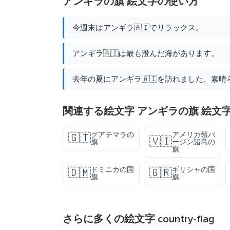
アンギラの旗 絵文字の使い方
今週末はアンギラ🇦🇮でリラックス。
アンギラ🇦🇮は最も澄んだ海があります。
去年の夏にアンギラ🇦🇮を訪れました、素
関連する絵文字 アンギラの旗 絵文
グアテマラの
アメリカ領バ
🇬🇹
🇻🇮
旗
ージン諸島の
旗
ドミニカの国
ギリシャの国
🇩🇲
🇬🇷
旗
旗
さらに多くの絵文字
country-flag