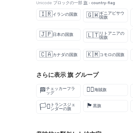
Unicode ブロックの一部
旗
›
country-flag
🇮🇷
ギニアビサウ
🇬🇼
イランの国旗
国旗
🇯🇵
リトアニアの
🇱🇹
日本の国旗
国旗
🇨🇦
🇰🇲
カナダの国旗
コモロの国旗
さらに表示
旗
グループ
🏴‍☠️
チェッカーフラ
🏁
海賊旗
ッグ
🏴
トランスジェ
🏳️‍⚧️
黒旗
ンダーの旗