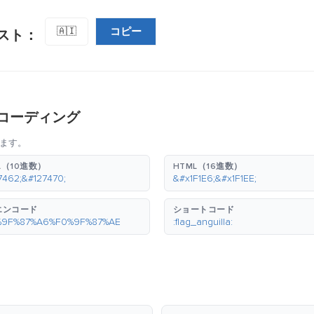
コピー
🇦🇮
スト：
コーディング
ます。
L（10進数）
HTML（16進数）
7462;&#127470;
&#x1F1E6;&#x1F1EE;
エンコード
ショートコード
%9F%87%A6%F0%9F%87%AE
:flag_anguilla: