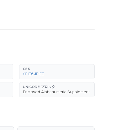
CSS
\1F1E6\1F1EE
UNICODE ブロック
Enclosed Alphanumeric Supplement