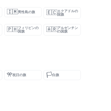
🇮🇲
エクアドルの
🇪🇨
男性島の旗
国旗
フィリピンの
アルゼンチン
🇵🇭
🇦🇷
国旗
の国旗
🎌
🏳️
祝日の旗
白旗