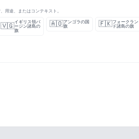
情、用途、またはコンテキスト。
イギリス領バ
アンゴラの国
フォークラン
🇦🇴
🇫🇰
🇻🇬
ージン諸島の
旗
ド諸島の旗
旗