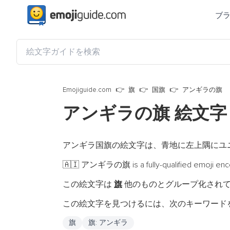
ブ
Emojiguide.com
旗
国旗
アンギラの旗
アンギラの旗 絵文
アンギラ国旗の絵文字は、青地に左上隅にユ
アンギラの旗 is a fully-qualified emoji enc
🇦🇮
この絵文字は
旗
他のものとグループ化され
この絵文字を見つけるには、次のキーワード
旗
旗: アンギラ