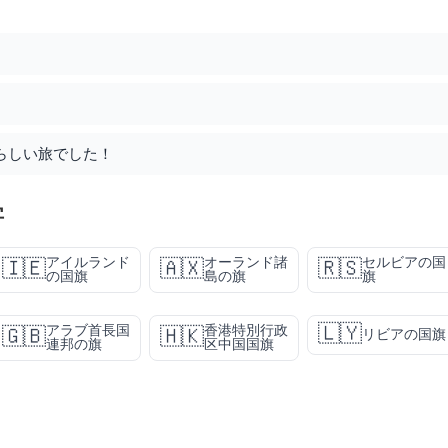
晴らしい旅でした！
字
アイルランド
オーランド諸
セルビアの国
🇮🇪
🇦🇽
🇷🇸
の国旗
島の旗
旗
🇱🇾
アラブ首長国
香港特別行政
🇬🇧
🇭🇰
リビアの国旗
連邦の旗
区中国国旗