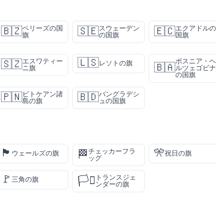
ベリーズの国
スウェーデン
エクアドルの
🇧🇿
🇸🇪
🇪🇨
旗
の国旗
国旗
🇱🇸
エスワティー
ボスニア・ヘ
🇸🇿
レソトの旗
🇧🇦
ニ旗
ルツェゴビナ
の国旗
ピトケアン諸
バングラデシ
🇵🇳
🇧🇩
島の旗
ュの国旗
🏴󠁧󠁢󠁷󠁬󠁳󠁿
🎌
チェッカーフラ
🏁
ウェールズの旗
祝日の旗
ッグ
🚩
トランスジェ
🏳️‍⚧️
三角の旗
ンダーの旗