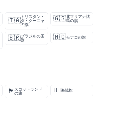
トリスタン・
北マリアナ諸
🇬🇸
🇹🇦
ダ・クーニャ
島の旗
の旗
🇲🇨
ブラジルの国
🇧🇷
モナコの旗
旗
🏴‍☠️
スコットランド
🏴󠁧󠁢󠁳󠁣󠁴󠁿
海賊旗
の旗