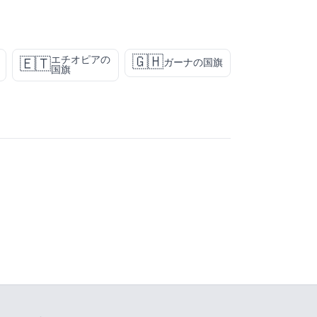
🇬🇭
エチオピアの
🇪🇹
ガーナの国旗
国旗