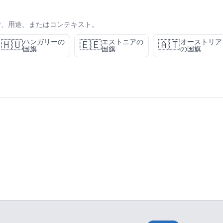
情、用途、またはコンテキスト。
ハンガリーの
エストニアの
オーストリア
🇭🇺
🇪🇪
🇦🇹
国旗
国旗
の国旗