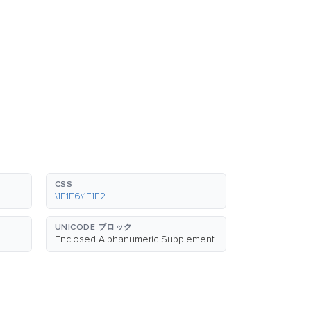
CSS
\1F1E6\1F1F2
UNICODE ブロック
Enclosed Alphanumeric Supplement