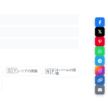
𝕏
🇸🇾
ネパールの国
🇳🇵
シリアの国旗
旗