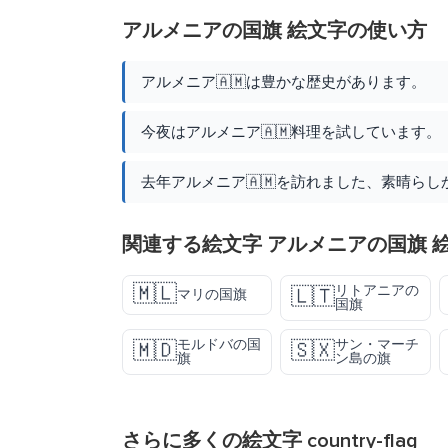
アルメニアの国旗 絵文字の使い方
アルメニア🇦🇲は豊かな歴史があります。
今夜はアルメニア🇦🇲料理を試しています。
去年アルメニア🇦🇲を訪れました、素晴らし
関連する絵文字 アルメニアの国旗 
🇲🇱
リトアニアの
🇱🇹
マリの国旗
国旗
モルドバの国
サン・マーチ
🇲🇩
🇸🇽
旗
ン島の旗
さらに多くの絵文字
country-flag