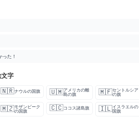
かった！
絵文字
🇳🇷
アメリカの離
セントルシア
🇺🇲
🇲🇫
ナウルの国旗
島の旗
の旗
🇨🇨
モザンビーク
イスラエルの
🇲🇿
🇮🇱
ココス諸島旗
の国旗
国旗