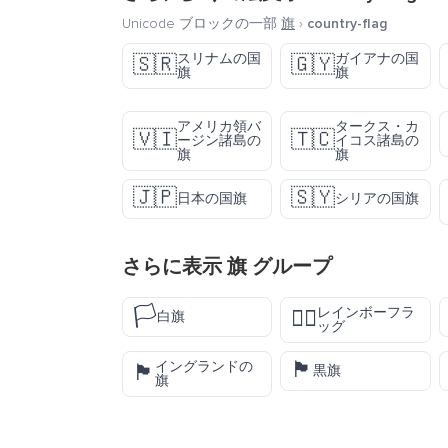
Unicode ブロックの一部
旗
›
country-flag
スリナムの国
ガイアナの国
🇸🇷
🇬🇾
旗
旗
アメリカ領バ
タークス・カ
🇻🇮
🇹🇨
ージン諸島の
イコス諸島の
旗
旗
🇯🇵
🇸🇾
日本の国旗
シリアの国旗
さらに表示
旗
グループ
🏳️
レインボーフラ
🏳️‍🌈
白旗
ッグ
🏴
イングランドの
🏴󠁧󠁢󠁥󠁮󠁧󠁿
黒旗
旗