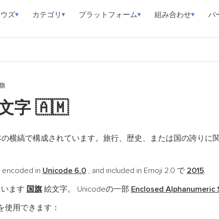
ラウズ
カテゴリ
プラットフォーム
組み合わせ
バ
▾
▾
▾
▾
旗
絵文字
🇦🇲
本の横縞で構成されています。旅行、歴史、または国の誇りに
 encoded in
Unicode 6.0
, and included in Emoji 2.0 で
2015
.
ています
国旗
絵文字。 Unicodeの一部
Enclosed Alphanumeric
を使用できます：