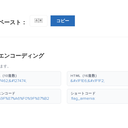
コピー
🇦🇲
ペースト：
エンコーディング
ます。
L（10進数）
HTML（16進数）
7462;&#127474;
&#x1F1E6;&#x1F1F2;
エンコード
ショートコード
%9F%87%A6%F0%9F%87%B2
:flag_armenia: