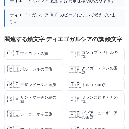
ディエゴ・ガルシア 🇩🇬 には見事な環礁があります。
ディエゴ・ガルシア 🇩🇬 のビーチについて考えていま
す。
関連する絵文字 ディエゴガルシアの旗 絵文字
🇾🇹
コンゴブラザビルの
🇨🇬
マイヨットの旗
旗
🇵🇹
アフガニスタンの国
🇦🇫
ポルトガルの国旗
旗
🇲🇿
🇹🇷
モザンビークの国旗
トルコの国旗
サン・マーチン島の
フランス領ギアナの
🇸🇽
🇬🇫
旗
旗
🇸🇱
パプアニューギニア
🇵🇬
シエラレオネ国旗
の国旗