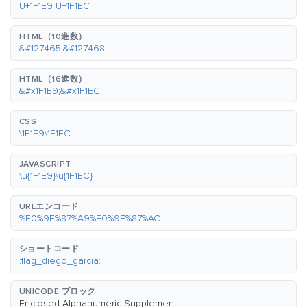
U+1F1E9 U+1F1EC
HTML（10進数）
&#127465;&#127468;
HTML（16進数）
&#x1F1E9;&#x1F1EC;
CSS
\1F1E9\1F1EC
JAVASCRIPT
\u{1F1E9}\u{1F1EC}
URLエンコード
%F0%9F%87%A9%F0%9F%87%AC
ショートコード
:flag_diego_garcia:
UNICODE ブロック
Enclosed Alphanumeric Supplement