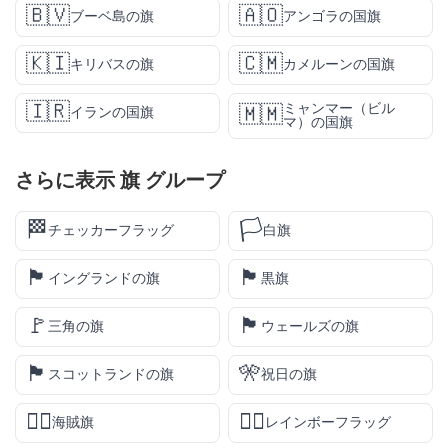
🇧🇻
🇦🇴
ブーベ島の旗
アンゴラの国旗
🇰🇮
🇨🇲
キリバスの旗
カメルーンの国旗
🇮🇷
ミャンマー（ビル
🇲🇲
イランの国旗
マ）の国旗
さらに表示
旗
グループ
🏁
🏳️
チェッカーフラッグ
白旗
🏴󠁧󠁢󠁥󠁮󠁧󠁿
🏴
イングランドの旗
黒旗
🚩
🏴󠁧󠁢󠁷󠁬󠁳󠁿
三角の旗
ウェールズの旗
🏴󠁧󠁢󠁳󠁣󠁴󠁿
🎌
スコットランドの旗
祝日の旗
🏴‍☠️
🏳️‍🌈
海賊旗
レインボーフラッグ