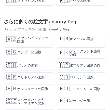
🇵🇭
🇳🇷
フィリピンの国旗
ナウルの国旗
さらに多くの絵文字
country-flag
Unicode ブロックの一部
旗
›
country-flag
🇴🇲
アゼルバイジャンの
🇦🇿
オマーンの国旗
国旗
🇪🇬
フォークランド諸島
🇫🇰
エジプトの国旗
の旗
🇵🇼
🇲🇵
パラオの国旗
北マリアナ諸島の旗
🇪🇷
🇻🇦
エリトリアの国旗
バチカン市国旗
🇭🇳
🇲🇺
ホンジュラスの国旗
モーリシャスの国旗
🇬🇬
スバールバルとヤ
🇸🇯
ガーンジー旗
ン・マイエンの旗