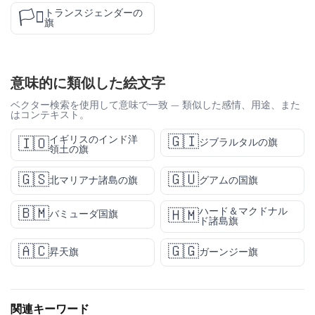
トランスジェンダーの
🏳️‍⚧️
旗
意味的に類似した絵文字
ベクター検索を使用して意味で一致 — 類似した感情、用途、また
はコンテキスト。
🇬🇮
イギリスのインド洋
🇮🇴
ジブラルタルの旗
領土の旗
🇬🇸
🇬🇺
北マリアナ諸島の旗
グアムの国旗
🇧🇲
ハード＆マクドナル
🇭🇲
バミューダ国旗
ド諸島旗
🇦🇨
🇬🇬
昇天旗
ガーンジー旗
関連キーワード