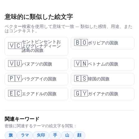
意味的に類似した絵文字
ベクター検索を使用して意味で一致 — 類似した感情、用途、また
はコンテキスト。
🇧🇴
セントビンセントお
ボリビアの国旗
🇻🇨
よびグレナディーン
諸島の国旗
🇻🇺
🇻🇳
バヌアツの国旗
ベトナムの国旗
🇵🇾
🇪🇸
パラグアイの国旗
韓国の国旗
🇪🇨
🇬🇾
エクアドルの国旗
ガイアナの国旗
関連キーワード
密接に関連するテーマの絵文字を閲覧：
旗
ラマ
矢印
手
山
顔