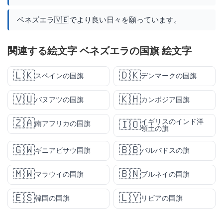
ベネズエラ🇻🇪でより良い日々を願っています。
関連する絵文字 ベネズエラの国旗 絵文字
🇱🇰
🇩🇰
スペインの国旗
デンマークの国旗
🇻🇺
🇰🇭
バヌアツの国旗
カンボジア国旗
🇿🇦
イギリスのインド洋
🇮🇴
南アフリカの国旗
領土の旗
🇬🇼
🇧🇧
ギニアビサウ国旗
バルバドスの旗
🇲🇼
🇧🇳
マラウイの国旗
ブルネイの国旗
🇪🇸
🇱🇾
韓国の国旗
リビアの国旗