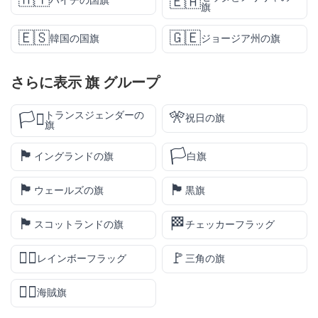
🇭🇹
🇪🇦
ハイチの国旗
旗
🇪🇸
🇬🇪
韓国の国旗
ジョージア州の旗
さらに表示
旗
グループ
🎌
トランスジェンダーの
🏳️‍⚧️
祝日の旗
旗
🏴󠁧󠁢󠁥󠁮󠁧󠁿
🏳️
イングランドの旗
白旗
🏴󠁧󠁢󠁷󠁬󠁳󠁿
🏴
ウェールズの旗
黒旗
🏴󠁧󠁢󠁳󠁣󠁴󠁿
🏁
スコットランドの旗
チェッカーフラッグ
🏳️‍🌈
🚩
レインボーフラッグ
三角の旗
🏴‍☠️
海賊旗