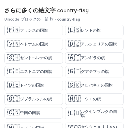
さらに多くの絵文字
country-flag
Unicode ブロックの一部
旗
›
country-flag
🇫🇷
🇱🇸
フランスの国旗
レソトの旗
🇻🇳
🇩🇿
ベトナムの国旗
アルジェリアの国旗
🇸🇭
🇦🇮
セントヘレナの旗
アンギラの旗
🇪🇪
🇬🇹
エストニアの国旗
グアテマラの旗
🇩🇪
🇸🇰
ドイツの国旗
スロバキアの国旗
🇬🇮
🇳🇺
ジブラルタルの旗
ニウエの旗
🇨🇳
ルクセンブルクの国
🇱🇺
中国の国旗
旗
セウタとメリリャの