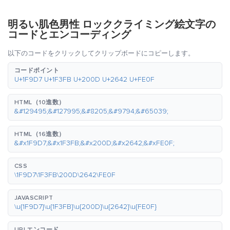
明るい肌色男性 ロッククライミング絵文字の
コードとエンコーディング
以下のコードをクリックしてクリップボードにコピーします。
コードポイント
U+1F9D7 U+1F3FB U+200D U+2642 U+FE0F
HTML（10進数）
&#129495;&#127995;&#8205;&#9794;&#65039;
HTML（16進数）
&#x1F9D7;&#x1F3FB;&#x200D;&#x2642;&#xFE0F;
CSS
\1F9D7\1F3FB\200D\2642\FE0F
JAVASCRIPT
\u{1F9D7}\u{1F3FB}\u{200D}\u{2642}\u{FE0F}
URLエンコード