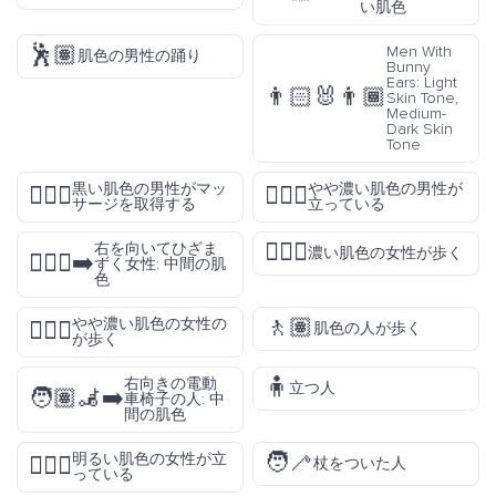
い肌色
🕺🏽
Men With
肌色の男性の踊り
Bunny
Ears: Light
👨🏻‍🐰‍👨🏾
Skin Tone,
Medium-
Dark Skin
Tone
黒い肌色の男性がマッ
やや濃い肌色の男性が
💆🏿‍♂️
🧍🏾‍♂️
サージを取得する
立っている
🚶🏿‍♀️
右を向いてひざま
濃い肌色の女性が歩く
🧎🏽‍♀️‍➡️
ずく女性: 中間の肌
色
🚶🏽
やや濃い肌色の女性の
🚶🏾‍♀️
肌色の人が歩く
が歩く
🧍
右向きの電動
立つ人
🧑🏽‍🦼‍➡️
車椅子の人: 中
間の肌色
🧑‍🦯
明るい肌色の女性が立
🧍🏻‍♀️
杖をついた人
っている