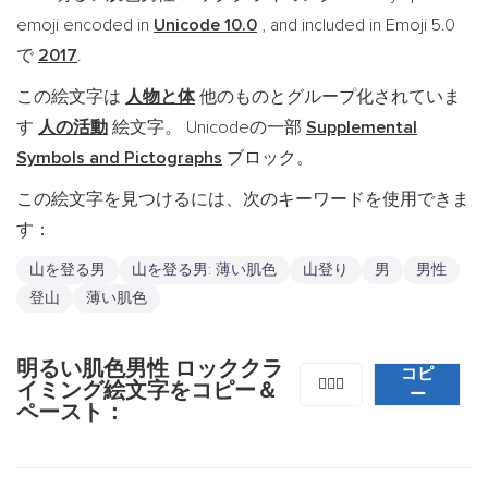
emoji encoded in
Unicode 10.0
, and included in Emoji 5.0
で
2017
.
この絵文字は
人物と体
他のものとグループ化されていま
す
人の活動
絵文字。 Unicodeの一部
Supplemental
Symbols and Pictographs
ブロック。
この絵文字を見つけるには、次のキーワードを使用できま
す：
山を登る男
山を登る男: 薄い肌色
山登り
男
男性
登山
薄い肌色
明るい肌色男性 ロッククラ
コピ
🧗🏻‍♂️
イミング絵文字をコピー＆
ー
ペースト：