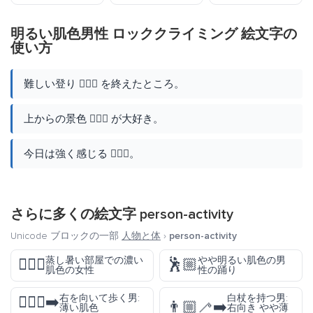
明るい肌色男性 ロッククライミング 絵文字の
使い方
難しい登り 🧗🏻‍♂️ を終えたところ。
上からの景色 🧗🏻‍♂️ が大好き。
今日は強く感じる 🧗🏻‍♂️。
さらに多くの絵文字
person-activity
Unicode ブロックの一部
人物と体
›
person-activity
蒸し暑い部屋での濃い
やや明るい肌色の男
🧖🏿‍♀️
🕺🏼
肌色の女性
性の踊り
右を向いて歩く男:
白杖を持つ男:
🚶🏻‍♂️‍➡️
👨🏼‍🦯‍➡️
薄い肌色
右向き やや薄