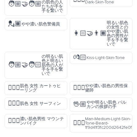
の肌色の人
Dark-Skin-Tone
🧑🏼‍🤝‍🧑🏼
たちが手を
手を繋いで
💂🏾
明るい肌色
やや濃い肌色警備員
の女性との
やや濃い肌
👩🏻‍🤝‍👨🏾
色の男性が
手を手を繋
いで
💏🏻
の明るい肌
Kiss-Light-Skin-Tone
色と明るい
🧑🏼‍🤝‍🧑🏻
肌色の人が
手を手を繋
いで
肌色 女性 カートゥヒ
やや濃い肌色の男性保
🤸🏽‍♀️
👨🏾‍⚕️
ーリング
健師
🏄🏽‍♀️
やや明るい肌色 バル
🖖🏼
肌色 女性 サーフィン
カンの挨拶の手
濃い肌色男性 マウンテ
Man-Medium-Light-Skin-
🚵🏿‍♂️
🧔🏼‍♂️
ンバイク
Tone-Beard-
1f9d41f3fc200d2642fe0f