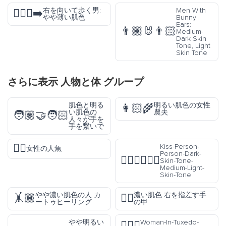
右を向いて歩く男:
Men With
🚶🏼‍♂️‍➡️
やや薄い肌色
Bunny
Ears:
👨🏾‍🐰‍👨🏻
Medium-
Dark Skin
Tone, Light
Skin Tone
さらに表示
人物と体
グループ
肌色と明る
明るい肌色の女性
👩🏻‍🌾
い肌色の
農夫
🧑🏽‍🤝‍🧑🏻
人々が手を
手を繋いで
🧜‍♀️
Kiss-Person-
女性の人魚
Person-Dark-
🧑🏿‍❤️‍💋‍🧑🏼
Skin-Tone-
Medium-Light-
Skin-Tone
やや濃い肌色の人 カ
濃い肌色 右を指差す手
🤸🏾
👉🏿
ートゥヒーリング
の甲
やや明るい
Woman-In-Tuxedo-
🤵🏿‍♀️