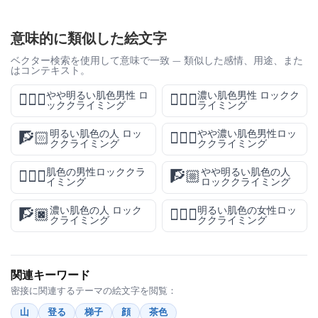
意味的に類似した絵文字
ベクター検索を使用して意味で一致 — 類似した感情、用途、また
はコンテキスト。
やや明るい肌色男性 ロ
濃い肌色男性 ロックク
🧗🏼‍♂️
🧗🏿‍♂️
ッククライミング
ライミング
明るい肌色の人 ロッ
やや濃い肌色男性ロッ
🧗🏻
🧗🏾‍♂️
ククライミング
ククライミング
肌色の男性ロッククラ
やや明るい肌色の人
🧗🏽‍♂️
🧗🏼
イミング
ロッククライミング
濃い肌色の人 ロック
明るい肌色の女性ロッ
🧗🏿
🧗🏻‍♀️
クライミング
ククライミング
関連キーワード
密接に関連するテーマの絵文字を閲覧：
山
登る
梯子
顔
茶色