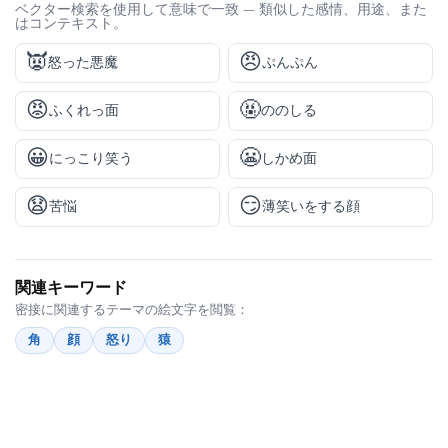
ベクター検索を使用して意味で一致 — 類似した感情、用途、また
はコンテキスト。
👿
😠
怒った悪魔
ぷんぷん
😡
🤬
ふくれっ面
ののしる
😀
😬
にっこり笑う
しかめ面
😧
😏
苦悩
薄笑いをする顔
関連キーワード
密接に関連するテーマの絵文字を閲覧：
角
顔
怒り
猿