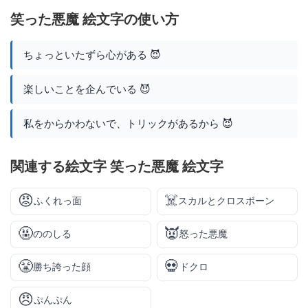
笑った悪魔 絵文字の使い方
ちょっといたずら心がある 😈
楽しいことを企んでいる 😈
私をからかわないで、トリックがあるから 😈
関連する絵文字 笑った悪魔 絵文字
😡
☠️
ふくれっ面
スカルとクロスボーン
🤬
👿
ののしる
怒った悪魔
😤
💀
勝ち誇った顔
ドクロ
😠
ぷんぷん