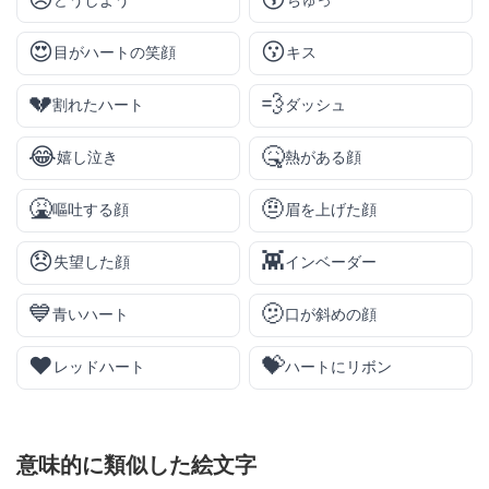
😥
😚
どうしよう
ちゅっ
😍
😗
目がハートの笑顔
キス
💔
💨
割れたハート
ダッシュ
😂
🤒
嬉し泣き
熱がある顔
🤮
🤨
嘔吐する顔
眉を上げた顔
😞
👾
失望した顔
インベーダー
💙
🫤
青いハート
口が斜めの顔
❤️
💝
レッドハート
ハートにリボン
意味的に類似した絵文字