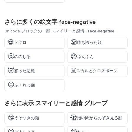
さらに多くの絵文字
face-negative
Unicode ブロックの一部
スマイリーと感情
›
face-negative
💀
😤
ドクロ
勝ち誇った顔
🤬
😠
ののしる
ぷんぷん
👿
☠️
怒った悪魔
スカルとクロスボーン
😡
ふくれっ面
さらに表示
スマイリーと感情
グループ
🤥
🫣
うそつきの顔
指の間からのぞき見る顔