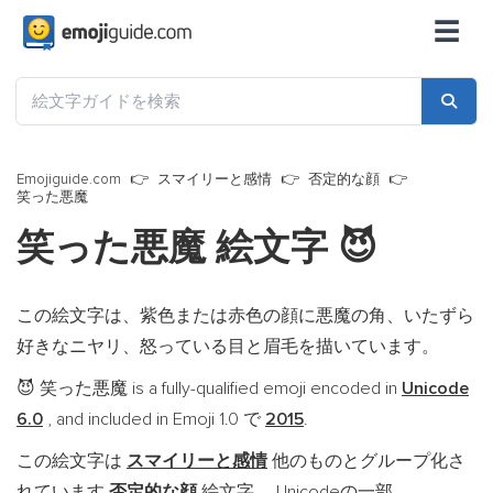
☰
Emojiguide.com
スマイリーと感情
否定的な顔
笑った悪魔
笑った悪魔 絵文字
😈
この絵文字は、紫色または赤色の顔に悪魔の角、いたずら
好きなニヤリ、怒っている目と眉毛を描いています。
笑った悪魔 is a fully-qualified emoji encoded in
Unicode
😈
6.0
, and included in Emoji 1.0 で
2015
.
この絵文字は
スマイリーと感情
他のものとグループ化さ
れています
否定的な顔
絵文字。 Unicodeの一部