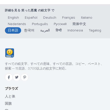
詳細を見る 笑った悪魔 の絵文字 で
English
Español
Deutsch
Français
Italiano
Nederlands
Português
Русский
简体中文
日本語
한국어
العربية
हिन्दी
Indonesia
Tagalog
すべての絵文字、すべての意味、すべての言語。コピー、ペースト、
探索 — 15言語、3,700以上の絵文字に対応。
ブラウズ
人と体
国旗