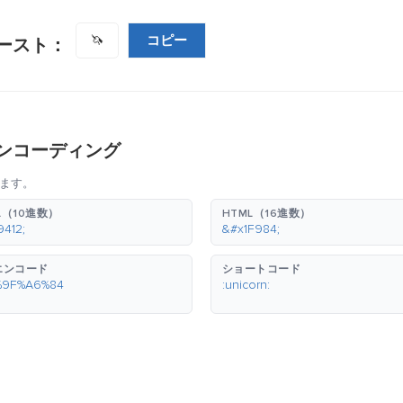
コピー
🦄
ースト：
ンコーディング
ます。
L（10進数）
HTML（16進数）
9412;
&#x1F984;
エンコード
ショートコード
%9F%A6%84
:unicorn: