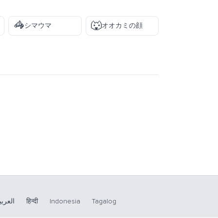
🦓
🐺
シマウマ
オオカミの顔
العربي
हिन्दी
Indonesia
Tagalog