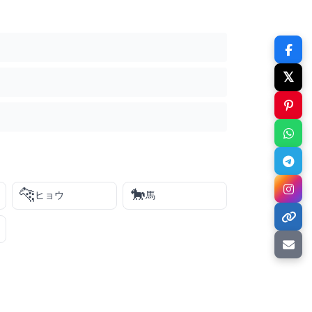
𝕏
🐆
🐎
ヒョウ
馬