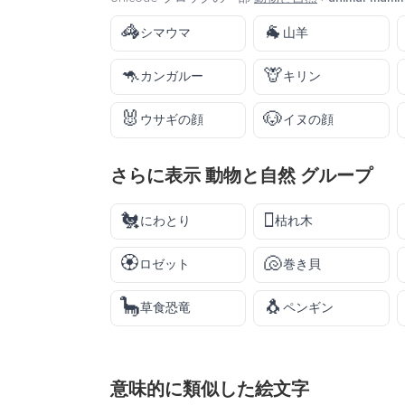
🦓
🐐
シマウマ
山羊
🦘
🦒
カンガルー
キリン
🐰
🐶
ウサギの顔
イヌの顔
さらに表示
動物と自然
グループ
🐔
🪾
にわとり
枯れ木
🏵️
🐚
ロゼット
巻き貝
🦕
🐧
草食恐竜
ペンギン
意味的に類似した絵文字