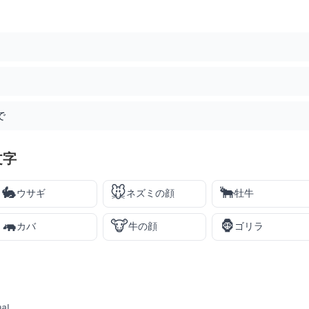
で
文字
🐇
🐭
🐂
ウサギ
ネズミの顔
牡牛
🦛
🐮
🦍
カバ
牛の顔
ゴリラ
al