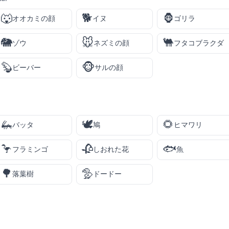
🐺
🐕
🦍
オオカミの顔
イヌ
ゴリラ
🐘
🐭
🐫
ゾウ
ネズミの顔
フタコブラクダ
🦫
🐵
ビーバー
サルの顔
🦗
🕊️
🌻
バッタ
鳩
ヒマワリ
🦩
🥀
🐟
フラミンゴ
しおれた花
魚
🌳
🦤
落葉樹
ドードー