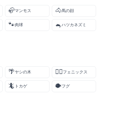
🦣
🐴
マンモス
馬の顔
🐾
🐁
肉球
ハツカネズミ
🌴
🐦‍🔥
ヤシの木
フェニックス
🦎
🐡
トカゲ
フグ