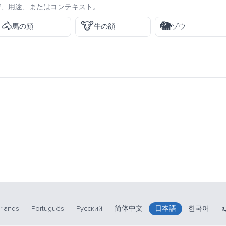
情、用途、またはコンテキスト。
🐴
🐮
🐘
馬の顔
牛の顔
ゾウ
rlands
Português
Русский
简体中文
日本語
한국어
ة