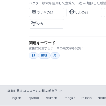
ベクター検索を使用して意味で一致 — 類似した感
🐰
🐵
ウサギの顔
サルの顔
🦌
シカ
関連キーワード
密接に関連するテーマの絵文字を閲覧：
顔
動物
角
詳細を見る ユニコーンの顔 の絵文字 で
English
Español
Deutsch
Français
Italiano
Nede