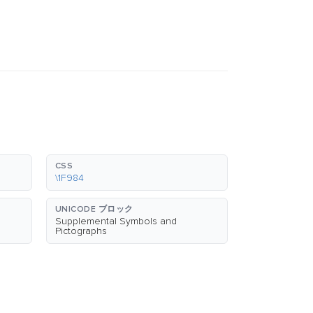
CSS
\1F984
UNICODE ブロック
Supplemental Symbols and
Pictographs