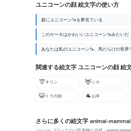
ユニコーンの顔 絵文字の使い方
庭にユニコーン🦄を夢見ている
このケーキはかわいいユニコーン🦄みたいだ
あなたは私のユニコーン🦄、馬だらけの世界
関連する絵文字 ユニコーンの顔 絵
🦒
🦌
キリン
シカ
🐯
🐐
トラの顔
山羊
さらに多くの絵文字
animal-mammal
Unicode ブロックの一部
動物と自然
›
animal-mamm