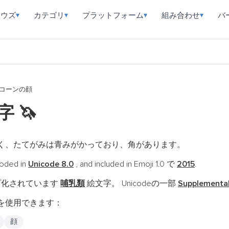
ラウズ
カテゴリ
プラットフォーム
組み合わせ
バ
▾
▾
▾
▾
コーンの顔
文字
🦄
く、たてがみは青みがかっており、角があります。
oded in
Unicode 8.0
, and included in Emoji 1.0 で
2015
.
プ化されています
哺乳類
絵文字。 Unicodeの一部
Supplemental
を使用できます：
顔