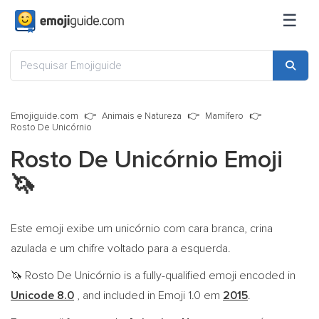
☰
Emojiguide.com
Animais e Natureza
Mamífero
Rosto De Unicórnio
Rosto De Unicórnio Emoji
🦄
Este emoji exibe um unicórnio com cara branca, crina
azulada e um chifre voltado para a esquerda.
Rosto De Unicórnio is a fully-qualified emoji encoded in
🦄
Unicode 8.0
, and included in Emoji 1.0 em
2015
.