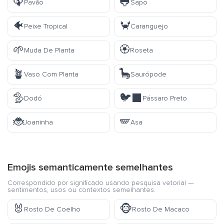
🦚
🐸
Pavão
Sapo
🐠
🦀
Peixe Tropical
Caranguejo
🌱
🏵️
Muda De Planta
Roseta
🪴
🦕
Vaso Com Planta
Saurópode
🦤
🐦‍⬛
Dodó
Pássaro Preto
🐞
🪽
Joaninha
Asa
Emojis semanticamente semelhantes
Correspondido por significado usando pesquisa vetorial —
sentimentos, usos ou contextos semelhantes.
🐰
🐵
Rosto De Coelho
Rosto De Macaco