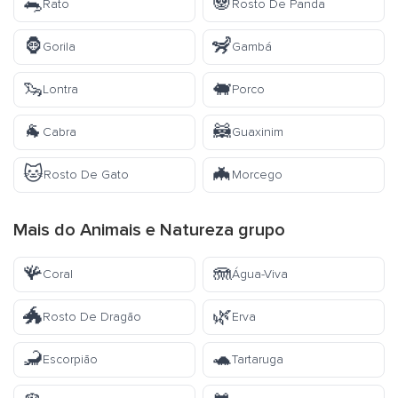
🐀
🐼
Rato
Rosto De Panda
🦍
🦨
Gorila
Gambá
🦦
🐖
Lontra
Porco
🐐
🦝
Cabra
Guaxinim
🐱
🦇
Rosto De Gato
Morcego
Mais do
Animais e Natureza
grupo
🪸
🪼
Coral
Água-Viva
🐲
🌿
Rosto De Dragão
Erva
🦂
🐢
Escorpião
Tartaruga