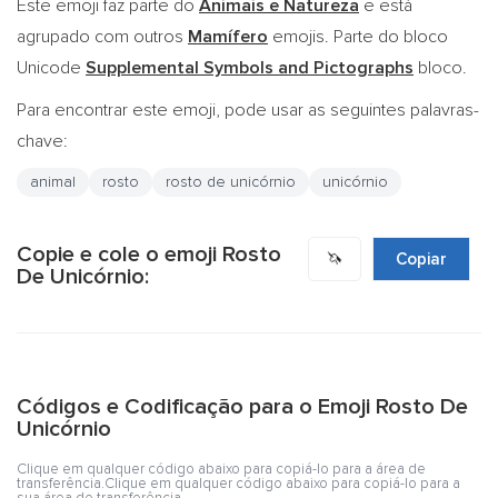
Este emoji faz parte do
Animais e Natureza
e está
agrupado com outros
Mamífero
emojis. Parte do bloco
Unicode
Supplemental Symbols and Pictographs
bloco.
Para encontrar este emoji, pode usar as seguintes palavras-
chave:
animal
rosto
rosto de unicórnio
unicórnio
Copie e cole o emoji Rosto
🦄
Copiar
De Unicórnio:
Códigos e Codificação para o Emoji Rosto De
Unicórnio
Clique em qualquer código abaixo para copiá-lo para a área de
transferência.Clique em qualquer código abaixo para copiá-lo para a