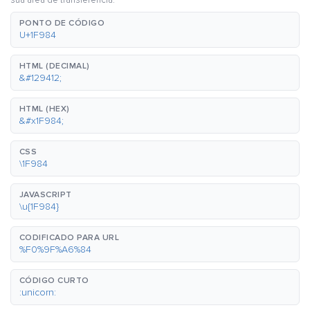
sua área de transferência.
PONTO DE CÓDIGO
U+1F984
HTML (DECIMAL)
&#129412;
HTML (HEX)
&#x1F984;
CSS
\1F984
JAVASCRIPT
\u{1F984}
CODIFICADO PARA URL
%F0%9F%A6%84
CÓDIGO CURTO
:unicorn: