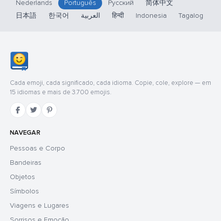
Nederlands
Português
Русский
简体中文
日本語
한국어
العربية
हिन्दी
Indonesia
Tagalog
Cada emoji, cada significado, cada idioma. Copie, cole, explore — em
15 idiomas e mais de 3.700 emojis.
NAVEGAR
Pessoas e Corpo
Bandeiras
Objetos
Símbolos
Viagens e Lugares
Sorrisos e Emoção