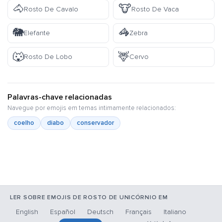
🐴
🐮
Rosto De Cavalo
Rosto De Vaca
🐘
🦓
Elefante
Zebra
🐺
🦌
Rosto De Lobo
Cervo
Palavras-chave relacionadas
Navegue por emojis em temas intimamente relacionados:
coelho
diabo
conservador
LER SOBRE EMOJIS DE ROSTO DE UNICÓRNIO EM
English
Español
Deutsch
Français
Italiano