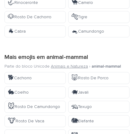
🦏
🐪
Rinoceronte
Camelo
🐶
🐅
Rosto De Cachorro
Tigre
🐐
🐁
Cabra
Camundongo
Mais emojis em
animal-mammal
Parte do bloco Unicode
Animais e Natureza
›
animal-mammal
🐕
🐷
Cachorro
Rosto De Porco
🐇
🐗
Coelho
Javali
🐭
🦡
Rosto De Camundongo
Texugo
🐮
🐘
Rosto De Vaca
Elefante