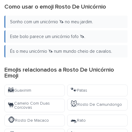
Como usar o emoji Rosto De Unicórnio
Sonho com um unicórnio 🦄 no meu jardim.
Este bolo parece um unicórnio fofo 🦄.
És o meu unicórnio 🦄 num mundo cheio de cavalos.
Emojis relacionados a Rosto De Unicórnio
Emoji
🦝
🐾
Guaxinim
Patas
🐭
Camelo Com Duas
🐫
Rosto De Camundongo
Corcovas
🐵
🐀
Rosto De Macaco
Rato