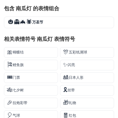
包含 南瓜灯 的表情组合
🎃👻🦇🕷️
万圣节
相关表情符号 南瓜灯 表情符号
🎀
🎊
蝴蝶结
五彩纸屑球
🎏
✨
鲤鱼旗
闪亮
🎟️
🎎
门票
日本人形
🎋
🎗️
七夕树
丝带
🎉
🎁
拉炮彩带
礼物
🎈
🧧
气球
红包