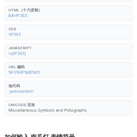
HTML（十六进制）
&#x1F383;
CSS
\1F383
JAVASCRIPT
\u{1F383}
URL 编码
%F0%9F%8E%83
短代码
:jackolantern:
UNICODE 区块
Miscellaneous Symbols and Pictographs