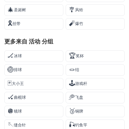
🎄
🎐
圣诞树
风铃
🎗️
🧨
丝带
爆竹
更多来自
活动
分组
🏒
🏆
冰球
奖杯
🏐
🪢
排球
结
🃏
🕹️
大小王
游戏杆
🏑
🥏
曲棍球
飞盘
🪩
🥉
镜球
铜牌
🪡
🎣
缝合针
钓鱼竿