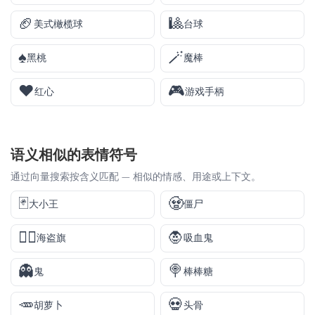
🏈
🎱
美式橄榄球
台球
♠️
🪄
黑桃
魔棒
♥️
🎮
红心
游戏手柄
语义相似的表情符号
通过向量搜索按含义匹配 — 相似的情感、用途或上下文。
🃏
🧟
大小王
僵尸
🏴‍☠️
🧛
海盗旗
吸血鬼
👻
🍭
鬼
棒棒糖
🥕
💀
胡萝卜
头骨