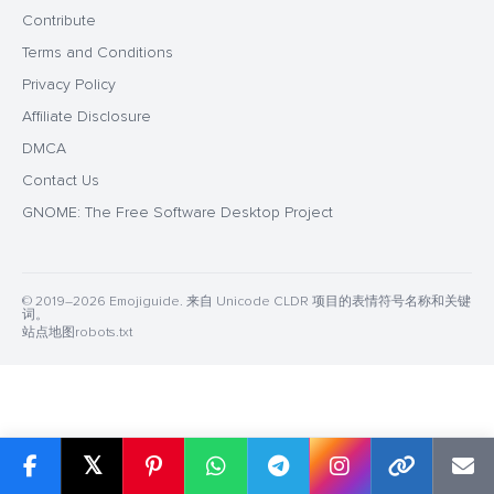
Contribute
Terms and Conditions
Privacy Policy
Affiliate Disclosure
DMCA
Contact Us
GNOME: The Free Software Desktop Project
© 2019–2026 Emojiguide. 来自 Unicode CLDR 项目的表情符号名称和关键
词。
站点地图
robots.txt
𝕏