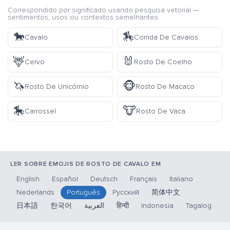
Correspondido por significado usando pesquisa vetorial —
sentimentos, usos ou contextos semelhantes.
🐎
🏇
Cavalo
Corrida De Cavalos
🦌
🐰
Cervo
Rosto De Coelho
🦄
🐵
Rosto De Unicórnio
Rosto De Macaco
🎠
🐮
Carrossel
Rosto De Vaca
LER SOBRE EMOJIS DE ROSTO DE CAVALO EM
English
Español
Deutsch
Français
Italiano
Nederlands
Português
Русский
简体中文
日本語
한국어
العربية
हिन्दी
Indonesia
Tagalog