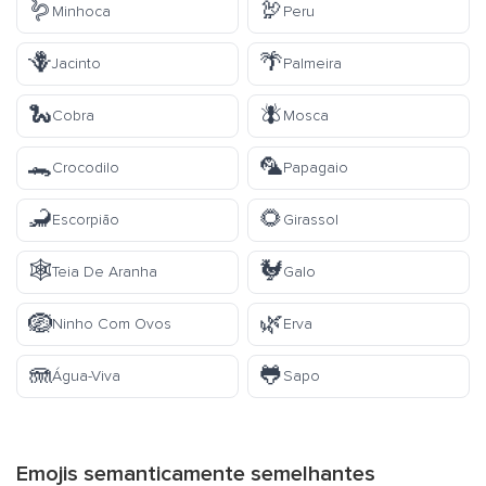
🪱
🦃
Minhoca
Peru
🪻
🌴
Jacinto
Palmeira
🐍
🪰
Cobra
Mosca
🐊
🦜
Crocodilo
Papagaio
🦂
🌻
Escorpião
Girassol
🕸️
🐓
Teia De Aranha
Galo
🪺
🌿
Ninho Com Ovos
Erva
🪼
🐸
Água-Viva
Sapo
Emojis semanticamente semelhantes