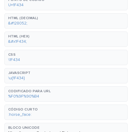
U+1F434
HTML (DECIMAL)
&#128052;
HTML (HEX)
&#x1F434;
CSS
\1F434
JAVASCRIPT
\u{1F434}
CODIFICADO PARA URL
%F0%9F%90%B4
CÓDIGO CURTO
:horse_face:
BLOCO UNICODE