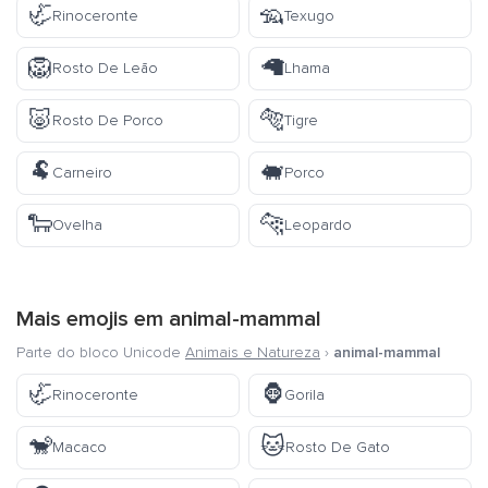
🦏
🦡
Rinoceronte
Texugo
🦁
🦙
Rosto De Leão
Lhama
🐷
🐅
Rosto De Porco
Tigre
🐏
🐖
Carneiro
Porco
🐑
🐆
Ovelha
Leopardo
Mais emojis em
animal-mammal
Parte do bloco Unicode
Animais e Natureza
›
animal-mammal
🦏
🦍
Rinoceronte
Gorila
🐒
🐱
Macaco
Rosto De Gato