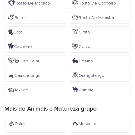
🐵
🐶
Rosto De Macaco
Rosto De Cachorro
🫏
🐹
Burro
Rosto De Hamster
🐈
🦒
Gato
Girafa
🐕
🦌
Cachorro
Cervo
🐻‍❄️
🐇
Urso Polar
Coelho
🐁
🦧
Camundongo
Orangotango
🦡
🐪
Texugo
Camelo
Mais do
Animais e Natureza
grupo
🦪
🦟
Ostra
Mosquito