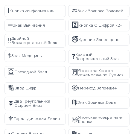
ℹ️
♒
Кнопка «информация»
Знак Зодиака Водолей
➖
2️⃣
Знак Вычитания
Кнопка С Цифрой «2»
🚭
Двойной
‼️
Курение Запрещено
Восклицательный Знак
⚕️
Красный
❓
Знак Медецины
Вопросительный Знак
🈴
Японская Кнопка
🈷️
Проходной Балл
«ежемесячная Сумма»
🔢
🚷
Ввод Цифр
Переход Запрещен
♍
Два Треугольника
⏬
Знак Зодиака Дева
Острием Вниз
⚜️
Японская «секретная»
㊙️
Геральдическая Лилия
Кнопка
Стрелка Вправо,