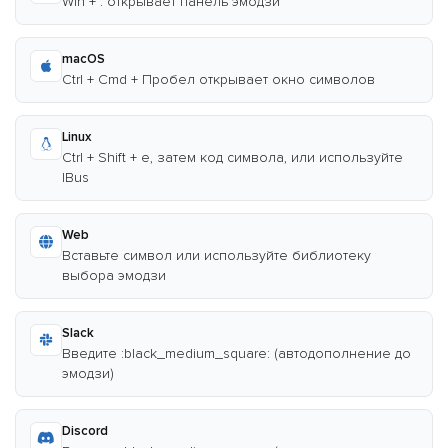
Win + . открывает панель эмодзи
macOS
Ctrl + Cmd + Пробел открывает окно символов
Linux
Ctrl + Shift + e, затем код символа, или используйте
IBus
Web
Вставьте символ или используйте библиотеку
выбора эмодзи
Slack
Введите :black_medium_square: (автодополнение до
эмодзи)
Discord