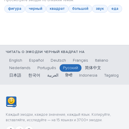
Просмотрите эмодзи по близким темам:
фигура
черный
квадрат
большой
звук
еда
ЧИТАТЬ О ЭМОДЗИ ЧЕРНЫЙ КВАДРАТ НА
English
Español
Deutsch
Français
Italiano
Nederlands
Português
Русский
简体中文
日本語
한국어
العربية
हिन्दी
Indonesia
Tagalog
Каждый эмодзи, каждое значение, каждый язык. Копируйте,
вставляйте, исследуйте — на 15 языках и 3700+ эмодзи.