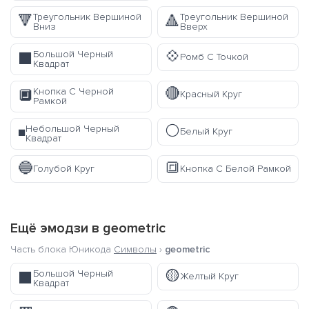
Треугольник Вершиной
Треугольник Вершиной
🔻
🔺
Вниз
Вверх
💠
Большой Черный
⬛
Ромб С Точкой
Квадрат
🔴
Кнопка С Черной
🔲
Красный Круг
Рамкой
⚪
Небольшой Черный
◾
Белый Круг
Квадрат
🔵
🔳
Голубой Круг
Кнопка С Белой Рамкой
Ещё эмодзи в
geometric
Часть блока Юникода
Символы
›
geometric
🟡
Большой Черный
⬛
Желтый Круг
Квадрат