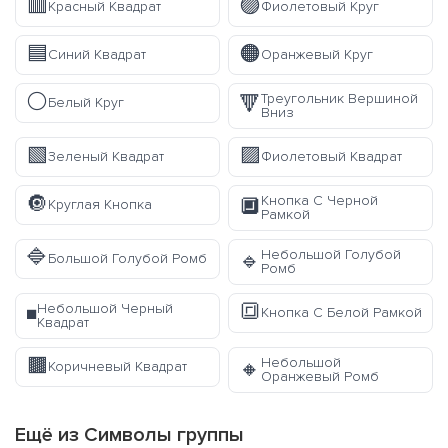
🟥
🟣
Красный Квадрат
Фиолетовый Круг
🟦
🟠
Синий Квадрат
Оранжевый Круг
⚪
Треугольник Вершиной
🔻
Белый Круг
Вниз
🟩
🟪
Зеленый Квадрат
Фиолетовый Квадрат
🔘
Кнопка С Черной
🔲
Круглая Кнопка
Рамкой
🔷
Небольшой Голубой
🔹
Большой Голубой Ромб
Ромб
🔳
Небольшой Черный
◾
Кнопка С Белой Рамкой
Квадрат
🟫
Небольшой
🔸
Коричневый Квадрат
Оранжевый Ромб
Ещё из
Символы
группы