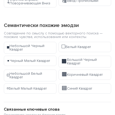
🔠
⤵️
Ввод Прописными
Поворачивающая Вниз
Семантически похожие эмодзи
Совпадение по смыслу с помощью векторного поиска —
похожие чувства, использования или контексты.
◻️
Небольшой Черный
◾
Белый Квадрат
Квадрат
▪️
Большой Черный
⬛
Черный Малый Квадрат
Квадрат
🟫
Небольшой Белый
◽
Коричневый Квадрат
Квадрат
▫️
🟦
Белый Малый Квадрат
Синий Квадрат
Связанные ключевые слова