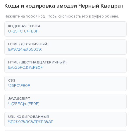
Коды и кодировка эмодзи Черный Квадрат
Нажмите на любой код, чтобы скопировать его в буфер обмена.
КОДОВАЯ ТОЧКА
U+25FC U+FE0F
HTML (ДЕСЯТИЧНЫЙ)
&#9724;&#65039;
HTML (ШЕСТНАДЦАТЕРИЧНЫЙ)
&#x25FC;&#xFE0F;
CSS
\25FC\FE0F
JAVASCRIPT
\u{25FC}\u{FE0F}
URL-КОДИРОВАННЫЙ
%E2%97%BC%EF%B8%8F