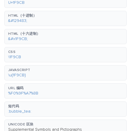
U+1F9CB
HTML（十进制）
&#129483;
HTML（十六进制）
&#x1F9CB;
CSS
\1F9CB
JAVASCRIPT
\u{1F9CB}
URL 编码
%F0%9F%A7%8B
短代码
:bubble_tea:
UNICODE 区块
Supplemental Symbols and Pictographs