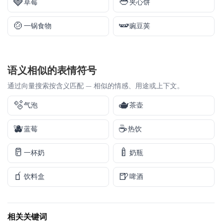
🍓
🥙
草莓
夹心饼
🍲
🫛
一锅食物
豌豆荚
语义相似的表情符号
通过向量搜索按含义匹配 — 相似的情感、用途或上下文。
🫧
🫖
气泡
茶壶
🫐
☕
蓝莓
热饮
🥛
🍼
一杯奶
奶瓶
🧃
🍺
饮料盒
啤酒
相关关键词