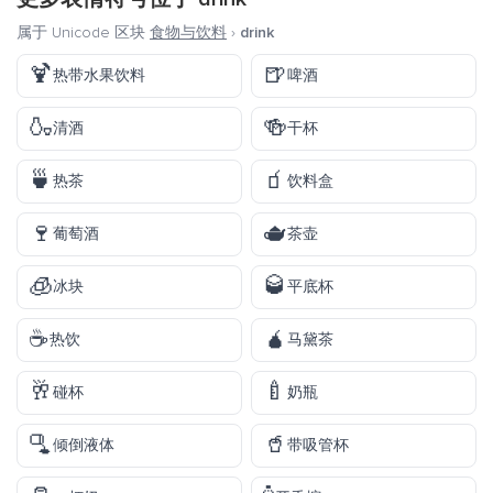
属于 Unicode 区块
食物与饮料
›
drink
🍹
🍺
热带水果饮料
啤酒
🍶
🍻
清酒
干杯
🍵
🧃
热茶
饮料盒
🍷
🫖
葡萄酒
茶壶
🧊
🥃
冰块
平底杯
☕
🧉
热饮
马黛茶
🥂
🍼
碰杯
奶瓶
🫗
🥤
倾倒液体
带吸管杯