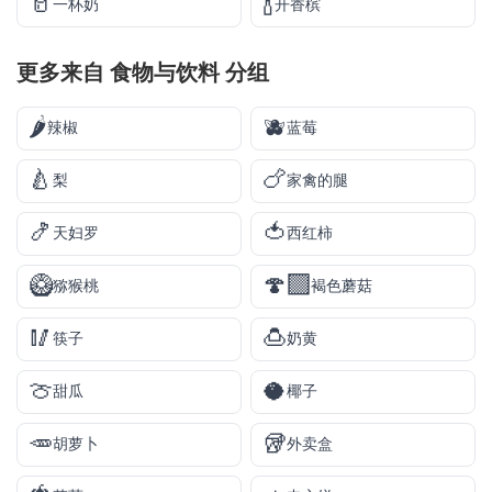
🥛
🍾
一杯奶
开香槟
更多来自
食物与饮料
分组
🌶️
🫐
辣椒
蓝莓
🍐
🍗
梨
家禽的腿
🍤
🍅
天妇罗
西红柿
🥝
🍄‍🟫
猕猴桃
褐色蘑菇
🥢
🍮
筷子
奶黄
🍈
🥥
甜瓜
椰子
🥕
🥡
胡萝卜
外卖盒