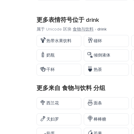
更多表情符号位于
drink
属于 Unicode 区块
食物与饮料
›
drink
🍹
🥂
热带水果饮料
碰杯
🍼
🫗
奶瓶
倾倒液体
🍻
🍵
干杯
热茶
更多来自
食物与饮料
分组
🥦
🍜
西兰花
面条
🍤
🍭
天妇罗
棒棒糖
🍳
🥭
煎蛋
芒果