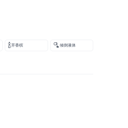
🍾
🫗
开香槟
倾倒液体