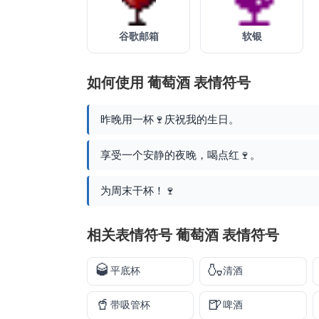
谷歌邮箱
软银
如何使用 葡萄酒 表情符号
昨晚用一杯🍷庆祝我的生日。
享受一个安静的夜晚，喝点红🍷。
为周末干杯！🍷
相关表情符号 葡萄酒 表情符号
🥃
🍶
平底杯
清酒
🥤
🍺
带吸管杯
啤酒