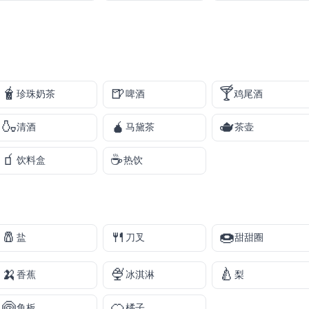
🧋
🍺
🍸
珍珠奶茶
啤酒
鸡尾酒
🍶
🧉
🫖
清酒
马黛茶
茶壶
🧃
☕
饮料盒
热饮
🧂
🍴
🍩
盐
刀叉
甜甜圈
🍌
🍨
🍐
香蕉
冰淇淋
梨
🍥
🍊
鱼板
橘子