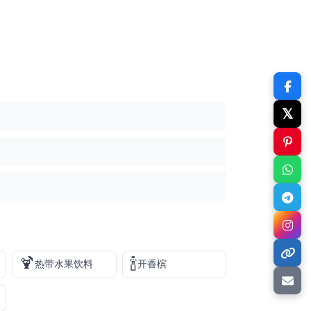
𝕏
🍹
🍾
热带水果饮料
开香槟