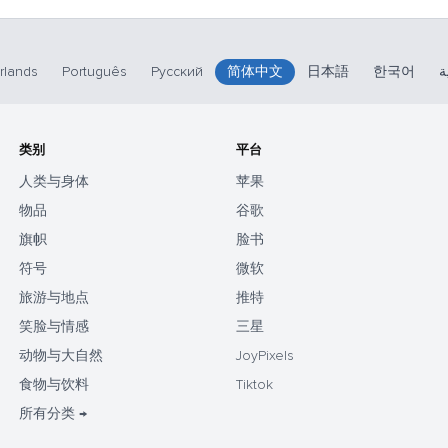
rlands
Português
Русский
简体中文
日本語
한국어
ة
类别
平台
人类与身体
苹果
物品
谷歌
旗帜
脸书
符号
微软
旅游与地点
推特
笑脸与情感
三星
动物与大自然
JoyPixels
食物与饮料
Tiktok
所有分类 →