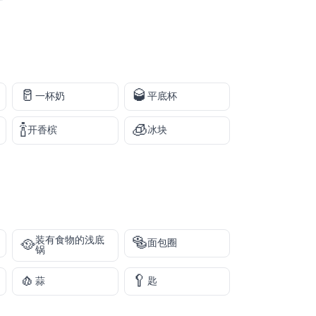
🥛
🥃
一杯奶
平底杯
🍾
🧊
开香槟
冰块
🥯
装有食物的浅底
🥘
面包圈
锅
🧄
🥄
蒜
匙