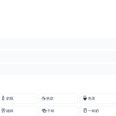
🍼
☕
🍵
奶瓶
热饮
热茶
🥂
🍻
🥛
碰杯
干杯
一杯奶