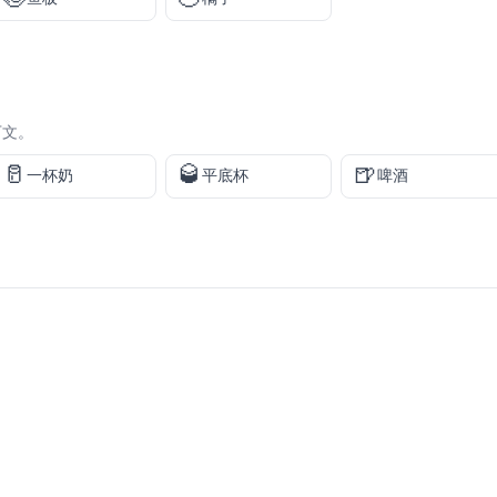
下文。
🥛
🥃
🍺
一杯奶
平底杯
啤酒