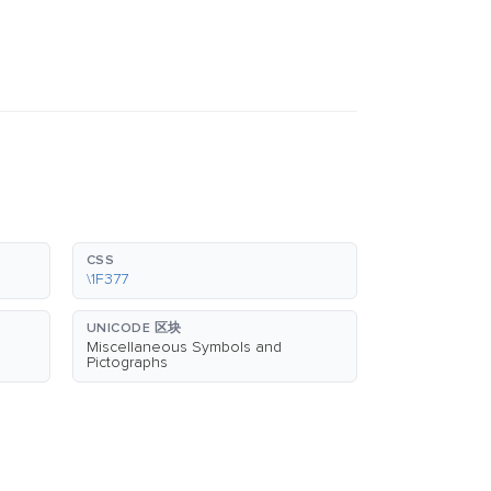
CSS
\1F377
UNICODE 区块
Miscellaneous Symbols and
Pictographs