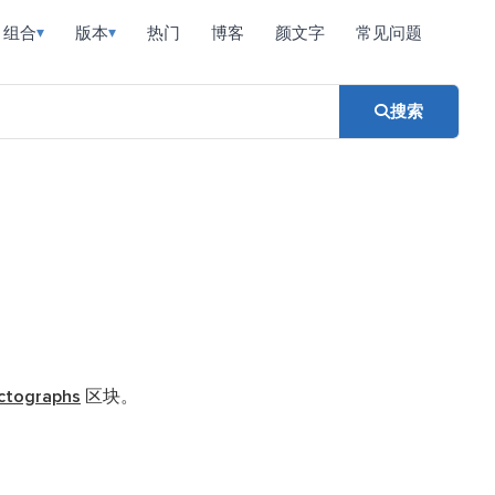
组合
版本
热门
博客
颜文字
常见问题
▾
▾
搜索
ictographs
区块。