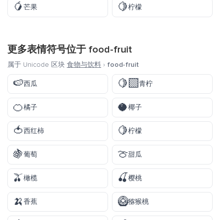
🥭
🍋
芒果
柠檬
更多表情符号位于
food-fruit
属于 Unicode 区块
食物与饮料
›
food-fruit
🍉
🍋‍🟩
西瓜
青柠
🍊
🥥
橘子
椰子
🍅
🍋
西红柿
柠檬
🍇
🍈
葡萄
甜瓜
🫒
🍒
橄榄
樱桃
🍌
🥝
香蕉
猕猴桃