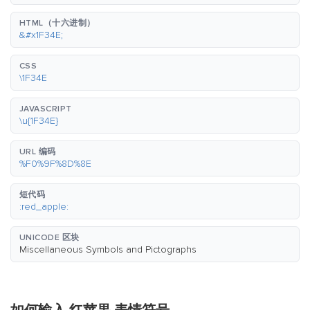
HTML（十六进制）
&#x1F34E;
CSS
\1F34E
JAVASCRIPT
\u{1F34E}
URL 编码
%F0%9F%8D%8E
短代码
:red_apple:
UNICODE 区块
Miscellaneous Symbols and Pictographs