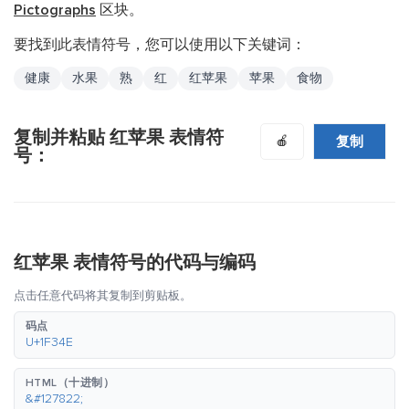
Pictographs
区块。
要找到此表情符号，您可以使用以下关键词：
健康
水果
熟
红
红苹果
苹果
食物
复制并粘贴 红苹果 表情符
复制
🍎
号：
红苹果 表情符号的代码与编码
点击任意代码将其复制到剪贴板。
码点
U+1F34E
HTML（十进制）
&#127822;