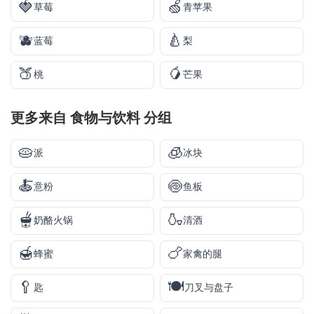
🍓
🍏
草莓
青苹果
🫐
🍐
蓝莓
梨
🍑
🥭
桃
芒果
更多来自
食物与饮料
分组
🥧
🧊
派
冰块
🍝
🍥
意粉
鱼板
🫕
🍶
奶酪火锅
清酒
🍯
🍗
蜂蜜
家禽的腿
🥄
🍽️
匙
刀叉与盘子