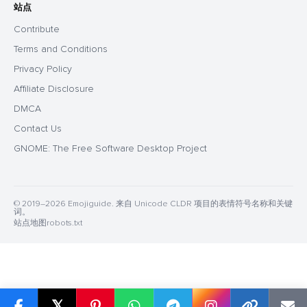
站点
Contribute
Terms and Conditions
Privacy Policy
Affiliate Disclosure
DMCA
Contact Us
GNOME: The Free Software Desktop Project
© 2019–2026 Emojiguide. 来自 Unicode CLDR 项目的表情符号名称和关键
词。
站点地图
robots.txt
𝕏