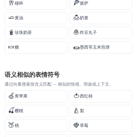
🥂
🍕
碰杯
披萨
🧈
🍮
黄油
奶黄
🧋
🧆
珍珠奶茶
炸豆丸子
🍬
🌯
糖
墨西哥玉米煎饼
语义相似的表情符号
通过向量搜索按含义匹配 — 相似的情感、用途或上下文。
🍏
🍅
青苹果
西红柿
🍒
🍐
樱桃
梨
🍑
🍓
桃
草莓