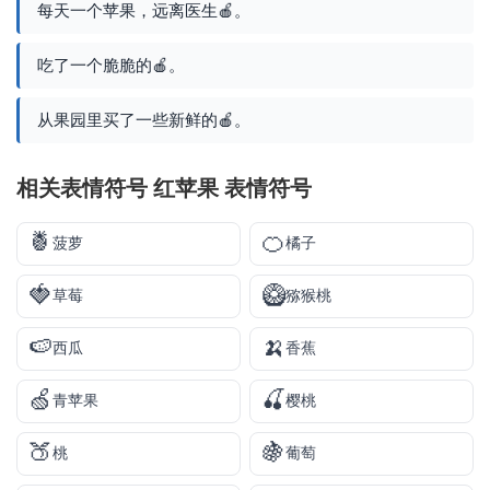
每天一个苹果，远离医生🍎。
吃了一个脆脆的🍎。
从果园里买了一些新鲜的🍎。
相关表情符号 红苹果 表情符号
🍍
🍊
菠萝
橘子
🍓
🥝
草莓
猕猴桃
🍉
🍌
西瓜
香蕉
🍏
🍒
青苹果
樱桃
🍑
🍇
桃
葡萄