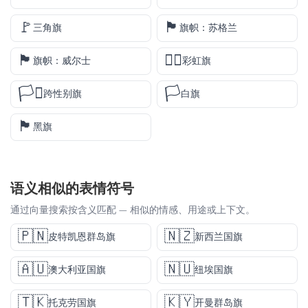
🚩
🏴󠁧󠁢󠁳󠁣󠁴󠁿
三角旗
旗帜：苏格兰
🏴󠁧󠁢󠁷󠁬󠁳󠁿
🏳️‍🌈
旗帜：威尔士
彩虹旗
🏳️‍⚧️
🏳️
跨性别旗
白旗
🏴
黑旗
语义相似的表情符号
通过向量搜索按含义匹配 — 相似的情感、用途或上下文。
🇵🇳
🇳🇿
皮特凯恩群岛旗
新西兰国旗
🇦🇺
🇳🇺
澳大利亚国旗
纽埃国旗
🇹🇰
🇰🇾
托克劳国旗
开曼群岛旗