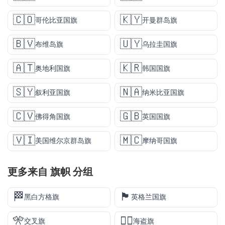
🇨🇴
🇰🇾
哥伦比亚国旗
开曼群岛旗
🇧🇻
🇺🇾
布维岛旗
乌拉圭国旗
🇦🇹
🇰🇷
奥地利国旗
韩国国旗
🇸🇾
🇳🇦
叙利亚国旗
纳米比亚国旗
🇨🇻
🇬🇧
佛得角国旗
英国国旗
🇻🇮
🇲🇨
美国维尔京群岛旗
摩纳哥国旗
更多来自
旗帜
分组
🏁
🏴󠁧󠁢󠁥󠁮󠁧󠁿
黑白方格旗
英格兰国旗
🎌
🏴‍☠️
交叉旗
海盗旗