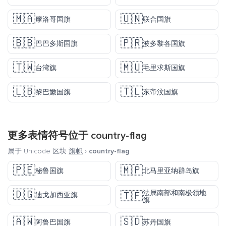
🇲🇦
🇺🇳
摩洛哥国旗
联合国旗
🇧🇧
🇵🇷
巴巴多斯国旗
波多黎各国旗
🇹🇼
🇲🇺
台湾旗
毛里求斯国旗
🇱🇧
🇹🇱
黎巴嫩国旗
东帝汶国旗
更多表情符号位于
country-flag
属于 Unicode 区块
旗帜
›
country-flag
🇵🇪
🇲🇵
秘鲁国旗
北马里亚纳群岛旗
🇩🇬
法属南部和南极领地
🇹🇫
迪戈加西亚旗
旗
🇦🇼
🇸🇩
阿鲁巴国旗
苏丹国旗