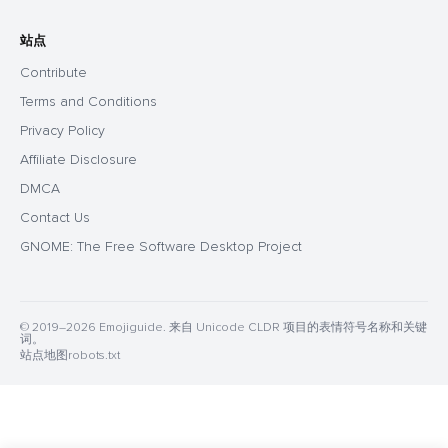
站点
Contribute
Terms and Conditions
Privacy Policy
Affiliate Disclosure
DMCA
Contact Us
GNOME: The Free Software Desktop Project
© 2019–2026 Emojiguide. 来自 Unicode CLDR 项目的表情符号名称和关键
词。
站点地图
robots.txt