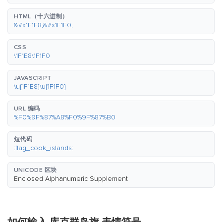
HTML（十六进制）
&#x1F1E8;&#x1F1F0;
CSS
\1F1E8\1F1F0
JAVASCRIPT
\u{1F1E8}\u{1F1F0}
URL 编码
%F0%9F%87%A8%F0%9F%87%B0
短代码
:flag_cook_islands:
UNICODE 区块
Enclosed Alphanumeric Supplement