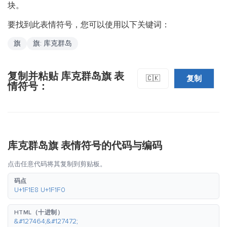
块。
要找到此表情符号，您可以使用以下关键词：
旗
旗: 库克群岛
复制并粘贴 库克群岛旗 表
复制
🇨🇰
情符号：
库克群岛旗 表情符号的代码与编码
点击任意代码将其复制到剪贴板。
码点
U+1F1E8 U+1F1F0
HTML（十进制）
&#127464;&#127472;