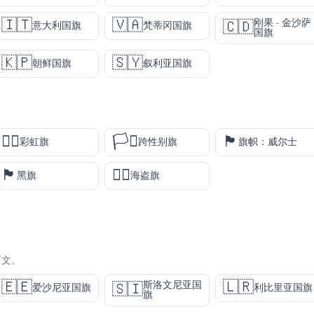
🇮🇹
🇻🇦
刚果 - 金沙萨
🇨🇩
意大利国旗
梵蒂冈国旗
国旗
🇰🇵
🇸🇾
朝鲜国旗
叙利亚国旗
🏳️‍🌈
🏳️‍⚧️
🏴󠁧󠁢󠁷󠁬󠁳󠁿
彩虹旗
跨性别旗
旗帜：威尔士
🏴
🏴‍☠️
黑旗
海盗旗
下文。
🇪🇪
🇱🇷
斯洛文尼亚国
🇸🇮
爱沙尼亚国旗
利比里亚国旗
旗