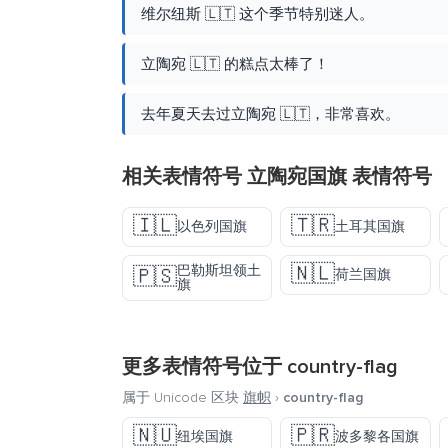
维尔纽斯 🇱🇹 这个季节特别迷人。
立陶宛 🇱🇹 的糕点太棒了！
去年夏天去过立陶宛 🇱🇹，非常喜欢。
相关表情符号 立陶宛国旗 表情符号
🇮🇱
🇹🇷
以色列国旗
土耳其国旗
🇳🇱
巴勒斯坦领土
🇵🇸
荷兰国旗
旗
更多表情符号位于
country-flag
属于 Unicode 区块
旗帜
›
country-flag
🇳🇺
🇵🇷
纽埃国旗
波多黎各国旗