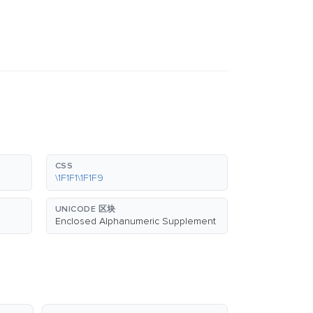
CSS
\1F1F1\1F1F9
UNICODE 区块
Enclosed Alphanumeric Supplement