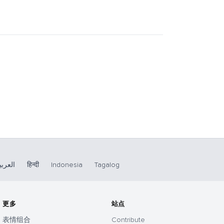
العربي
हिन्दी
Indonesia
Tagalog
更多
站点
表情组合
Contribute