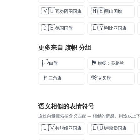
🇻🇺
🇲🇪
瓦努阿图国旗
黑山国旗
🇩🇪
🇱🇾
德国国旗
利比亚国旗
更多来自
旗帜
分组
🏳️
🏴󠁧󠁢󠁳󠁣󠁴󠁿
白旗
旗帜：苏格兰
🚩
🎌
三角旗
交叉旗
语义相似的表情符号
通过向量搜索按含义匹配 — 相似的情感、用途或上
🇱🇻
🇱🇺
拉脱维亚国旗
卢森堡国旗