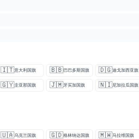
🇮🇹
🇧🇧
🇩🇬
意大利国旗
巴巴多斯国旗
迪戈加西亚旗
🇬🇾
🇯🇲
🇳🇮
圭亚那国旗
牙买加国旗
尼加拉瓜国旗
🇺🇦
🇬🇩
🇲🇼
乌克兰国旗
格林纳达国旗
马拉维国旗