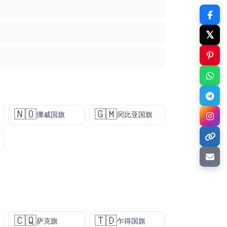
𝕏
🇳🇴
🇬🇲
挪威国旗
冈比亚国旗
🇨🇶
🇹🇩
萨克旗
乍得国旗