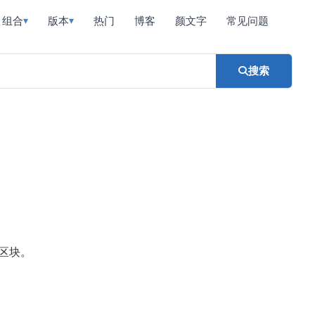
组合
版本
热门
博客
颜文字
常见问题
▾
▾
搜索
区块。