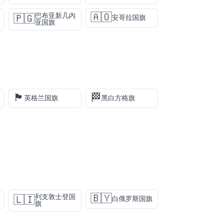
🇦🇴
巴布亚新几内
🇵🇬
安哥拉国旗
亚国旗
🏴󠁧󠁢󠁥󠁮󠁧󠁿
🏁
英格兰国旗
黑白方格旗
🇧🇾
列支敦士登国
🇱🇮
白俄罗斯国旗
旗