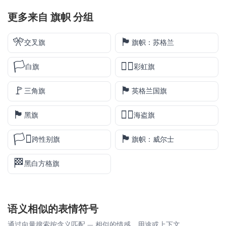
更多来自
旗帜
分组
🎌
🏴󠁧󠁢󠁳󠁣󠁴󠁿
交叉旗
旗帜：苏格兰
🏳️
🏳️‍🌈
白旗
彩虹旗
🚩
🏴󠁧󠁢󠁥󠁮󠁧󠁿
三角旗
英格兰国旗
🏴
🏴‍☠️
黑旗
海盗旗
🏳️‍⚧️
🏴󠁧󠁢󠁷󠁬󠁳󠁿
跨性别旗
旗帜：威尔士
🏁
黑白方格旗
语义相似的表情符号
通过向量搜索按含义匹配 — 相似的情感、用途或上下文。