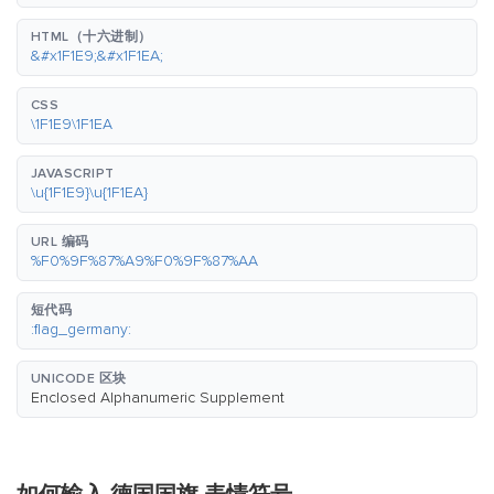
HTML（十六进制）
&#x1F1E9;&#x1F1EA;
CSS
\1F1E9\1F1EA
JAVASCRIPT
\u{1F1E9}\u{1F1EA}
URL 编码
%F0%9F%87%A9%F0%9F%87%AA
短代码
:flag_germany:
UNICODE 区块
Enclosed Alphanumeric Supplement