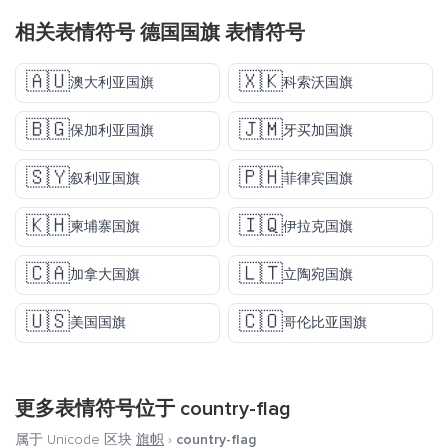
相关表情符号 德国国旗 表情符号
🇦🇺
🇽🇰
澳大利亚国旗
科索沃国旗
🇧🇬
🇯🇲
保加利亚国旗
牙买加国旗
🇸🇾
🇵🇭
叙利亚国旗
菲律宾国旗
🇰🇭
🇮🇶
柬埔寨国旗
伊拉克国旗
🇨🇦
🇱🇹
加拿大国旗
立陶宛国旗
🇺🇸
🇨🇴
美国国旗
哥伦比亚国旗
更多表情符号位于
country-flag
属于 Unicode 区块
旗帜
›
country-flag