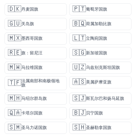
🇩🇰
🇵🇹
丹麦国旗
葡萄牙国旗
🇬🇺
🇧🇶
关岛旗
荷属加勒比旗
🇲🇽
🇱🇹
墨西哥国旗
立陶宛国旗
🇷🇪
🇸🇬
旗：留尼汪
新加坡国旗
🇲🇼
🇺🇿
马拉维国旗
乌兹别克斯坦国旗
🇦🇸
法属南部和南极领地
🇹🇫
美属萨摩亚旗
旗
🇲🇭
🇸🇯
马绍尔群岛旗
斯瓦尔巴和扬马延旗
🇶🇦
🇧🇯
卡塔尔国旗
贝宁国旗
🇸🇲
🇸🇭
圣马力诺国旗
圣赫勒拿国旗