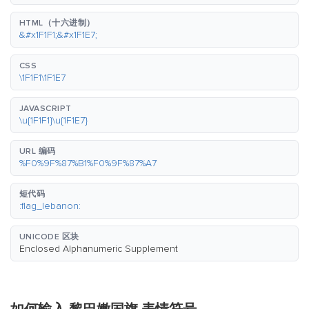
HTML（十六进制）
&#x1F1F1;&#x1F1E7;
CSS
\1F1F1\1F1E7
JAVASCRIPT
\u{1F1F1}\u{1F1E7}
URL 编码
%F0%9F%87%B1%F0%9F%87%A7
短代码
:flag_lebanon:
UNICODE 区块
Enclosed Alphanumeric Supplement