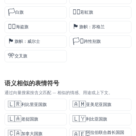
🏳️
🏳️‍🌈
白旗
彩虹旗
🏴‍☠️
🏴󠁧󠁢󠁳󠁣󠁴󠁿
海盗旗
旗帜：苏格兰
🏴󠁧󠁢󠁷󠁬󠁳󠁿
🏳️‍⚧️
旗帜：威尔士
跨性别旗
🎌
交叉旗
语义相似的表情符号
通过向量搜索按含义匹配 — 相似的情感、用途或上下文。
🇱🇷
🇦🇲
利比里亚国旗
亚美尼亚国旗
🇱🇦
🇱🇾
老挝国旗
利比亚国旗
🇨🇦
阿拉伯联合酋长国国
🇦🇪
加拿大国旗