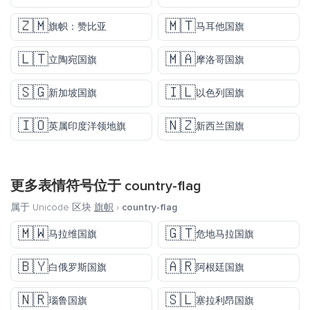
🇿🇲
🇲🇹
旗帜：赞比亚
马耳他国旗
🇱🇹
🇲🇦
立陶宛国旗
摩洛哥国旗
🇸🇬
🇮🇱
新加坡国旗
以色列国旗
🇮🇴
🇳🇿
英属印度洋领地旗
新西兰国旗
更多表情符号位于
country-flag
属于 Unicode 区块
旗帜
›
country-flag
🇲🇼
🇬🇹
马拉维国旗
危地马拉国旗
🇧🇾
🇦🇷
白俄罗斯国旗
阿根廷国旗
🇳🇷
🇸🇱
瑙鲁国旗
塞拉利昂国旗