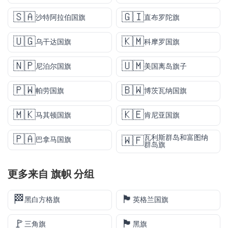
🇸🇦
🇬🇮
沙特阿拉伯国旗
直布罗陀旗
🇺🇬
🇰🇲
乌干达国旗
科摩罗国旗
🇳🇵
🇺🇲
尼泊尔国旗
美国离岛旗子
🇵🇼
🇧🇼
帕劳国旗
博茨瓦纳国旗
🇲🇰
🇰🇪
马其顿国旗
肯尼亚国旗
🇵🇦
瓦利斯群岛和富图纳
🇼🇫
巴拿马国旗
群岛旗
更多来自
旗帜
分组
🏁
🏴󠁧󠁢󠁥󠁮󠁧󠁿
黑白方格旗
英格兰国旗
🚩
🏴
三角旗
黑旗