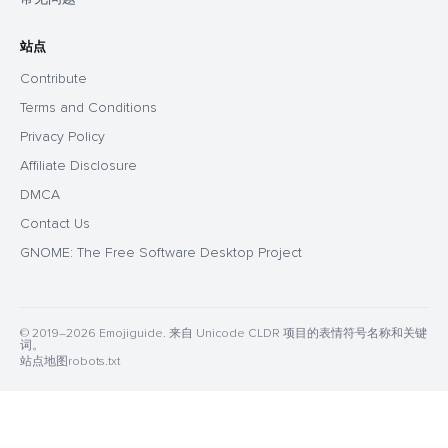
站点
Contribute
Terms and Conditions
Privacy Policy
Affiliate Disclosure
DMCA
Contact Us
GNOME: The Free Software Desktop Project
© 2019–2026 Emojiguide. 来自 Unicode CLDR 项目的表情符号名称和关键
词。
站点地图
robots.txt