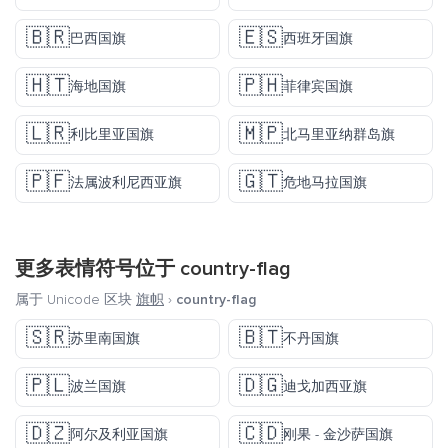
🇧🇷
🇪🇸
巴西国旗
西班牙国旗
🇭🇹
🇵🇭
海地国旗
菲律宾国旗
🇱🇷
🇲🇵
利比里亚国旗
北马里亚纳群岛旗
🇵🇫
🇬🇹
法属波利尼西亚旗
危地马拉国旗
更多表情符号位于
country-flag
属于 Unicode 区块
旗帜
›
country-flag
🇸🇷
🇧🇹
苏里南国旗
不丹国旗
🇵🇱
🇩🇬
波兰国旗
迪戈加西亚旗
🇩🇿
🇨🇩
阿尔及利亚国旗
刚果 - 金沙萨国旗