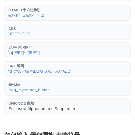
HTML（十六进制）
&#x1F1F2;&#x1F1F2;
CSS
\1F1F2\1F1F2
JAVASCRIPT
\u{1F1F2}\u{1F1F2}
URL 编码
%F0%9F%87%B2%F0%9F%87%B2
短代码
:flag_myanmar_burma:
UNICODE 区块
Enclosed Alphanumeric Supplement