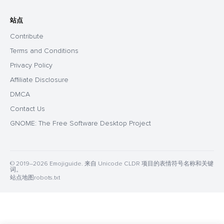
站点
Contribute
Terms and Conditions
Privacy Policy
Affiliate Disclosure
DMCA
Contact Us
GNOME: The Free Software Desktop Project
© 2019–2026 Emojiguide. 来自 Unicode CLDR 项目的表情符号名称和关键
词。
站点地图
robots.txt