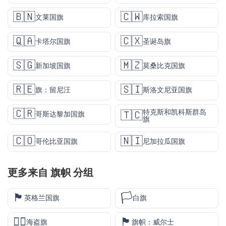
🇧🇳
🇨🇼
文莱国旗
库拉索国旗
🇶🇦
🇨🇽
卡塔尔国旗
圣诞岛旗
🇸🇬
🇲🇿
新加坡国旗
莫桑比克国旗
🇷🇪
🇸🇮
旗：留尼汪
斯洛文尼亚国旗
🇨🇷
特克斯和凯科斯群岛
🇹🇨
哥斯达黎加国旗
旗
🇨🇴
🇳🇮
哥伦比亚国旗
尼加拉瓜国旗
更多来自
旗帜
分组
🏴󠁧󠁢󠁥󠁮󠁧󠁿
🏳️
英格兰国旗
白旗
🏴‍☠️
🏴󠁧󠁢󠁷󠁬󠁳󠁿
海盗旗
旗帜：威尔士