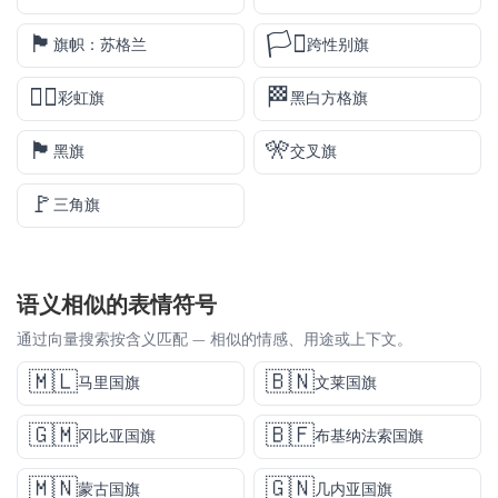
🏴󠁧󠁢󠁳󠁣󠁴󠁿
🏳️‍⚧️
旗帜：苏格兰
跨性别旗
🏳️‍🌈
🏁
彩虹旗
黑白方格旗
🏴
🎌
黑旗
交叉旗
🚩
三角旗
语义相似的表情符号
通过向量搜索按含义匹配 — 相似的情感、用途或上下文。
🇲🇱
🇧🇳
马里国旗
文莱国旗
🇬🇲
🇧🇫
冈比亚国旗
布基纳法索国旗
🇲🇳
🇬🇳
蒙古国旗
几内亚国旗