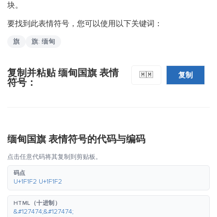
块。
要找到此表情符号，您可以使用以下关键词：
旗
旗: 缅甸
复制并粘贴 缅甸国旗 表情
复制
🇲🇲
符号：
缅甸国旗 表情符号的代码与编码
点击任意代码将其复制到剪贴板。
码点
U+1F1F2 U+1F1F2
HTML（十进制）
&#127474;&#127474;