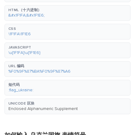
HTML（十六进制）
&#x1F1FA;&#x1F1E6;
CSS
\1F1FA\1F1E6
JAVASCRIPT
\u{1F1FA}\u{1F1E6}
URL 编码
%F0%9F%87%BA%F0%9F%87%A6
短代码
:flag_ukraine:
UNICODE 区块
Enclosed Alphanumeric Supplement