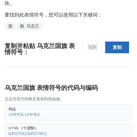
块。
要找到此表情符号，您可以使用以下关键词：
旗
旗: 乌克兰
复制并粘贴 乌克兰国旗 表
复制
🇺🇦
情符号：
乌克兰国旗 表情符号的代码与编码
点击任意代码将其复制到剪贴板。
码点
U+1F1FA U+1F1E6
HTML（十进制）
&#127482;&#127462;