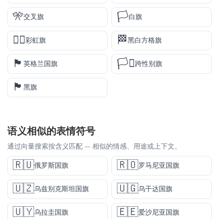
🎌
🏳️
交叉旗
白旗
🏳️‍🌈
🏁
彩虹旗
黑白方格旗
🏴󠁧󠁢󠁥󠁮󠁧󠁿
🏳️‍⚧️
英格兰国旗
跨性别旗
🏴
黑旗
语义相似的表情符号
通过向量搜索按含义匹配 — 相似的情感、用途或上下文。
🇷🇺
🇷🇴
俄罗斯国旗
罗马尼亚国旗
🇺🇿
🇺🇬
乌兹别克斯坦国旗
乌干达国旗
🇺🇾
🇪🇪
乌拉圭国旗
爱沙尼亚国旗