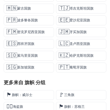
🇲🇳
🇹🇯
蒙古国旗
塔吉克斯坦国旗
🇵🇷
🇪🇪
波多黎各国旗
爱沙尼亚国旗
🇫🇲
🇯🇲
密克罗尼西亚国旗
牙买加国旗
🇪🇸
🇱🇨
西班牙国旗
圣卢西亚国旗
🇸🇴
🇰🇿
索马里亚国旗
哈萨克斯坦国旗
🇸🇬
🇵🇹
新加坡国旗
葡萄牙国旗
更多来自
旗帜
分组
🏴󠁧󠁢󠁷󠁬󠁳󠁿
🚩
旗帜：威尔士
三角旗
🏴‍☠️
🏴󠁧󠁢󠁳󠁣󠁴󠁿
海盗旗
旗帜：苏格兰