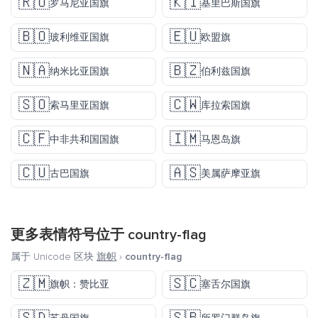
🇷🇴
🇰🇮
罗马尼亚国旗
基里巴斯国旗
🇧🇴
🇪🇺
玻利维亚国旗
欧盟旗
🇳🇦
🇧🇿
纳米比亚国旗
伯利兹国旗
🇸🇴
🇨🇼
索马里亚国旗
库拉索国旗
🇨🇫
🇮🇲
中非共和国国旗
马恩岛旗
🇨🇺
🇦🇸
古巴国旗
美属萨摩亚旗
更多表情符号位于
country-flag
属于 Unicode 区块
旗帜
›
country-flag
🇿🇲
🇸🇨
旗帜：赞比亚
塞舌尔国旗