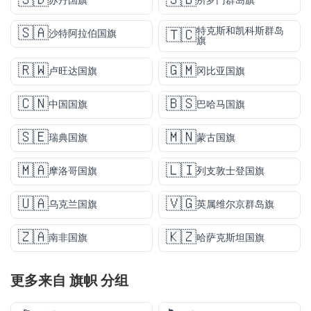
🇸🇩
🇸🇧
苏丹国旗
所罗门群岛旗
🇸🇦
特克斯和凯科斯群岛
🇹🇨
沙特阿拉伯国旗
旗
🇷🇼
🇬🇲
卢旺达国旗
冈比亚国旗
🇨🇳
🇧🇸
中国国旗
巴哈马国旗
🇸🇪
🇲🇳
瑞典国旗
蒙古国旗
🇲🇦
🇱🇮
摩洛哥国旗
列支敦士登国旗
🇺🇦
🇻🇬
乌克兰国旗
英属维尔京群岛旗
🇿🇦
🇰🇿
南非国旗
哈萨克斯坦国旗
更多来自
旗帜
分组