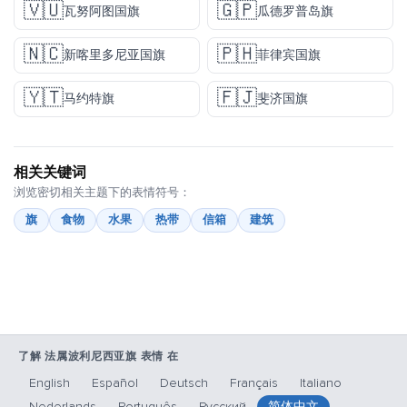
🇻🇺
🇬🇵
瓦努阿图国旗
瓜德罗普岛旗
🇳🇨
🇵🇭
新喀里多尼亚国旗
菲律宾国旗
🇾🇹
🇫🇯
马约特旗
斐济国旗
相关关键词
浏览密切相关主题下的表情符号：
旗
食物
水果
热带
信箱
建筑
了解 法属波利尼西亚旗 表情 在
English
Español
Deutsch
Français
Italiano
Nederlands
Português
Русский
简体中文