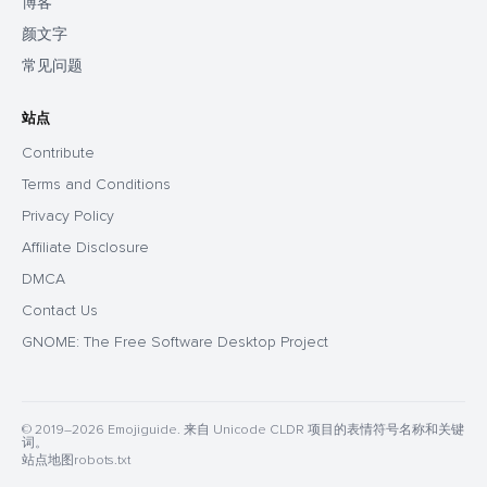
博客
颜文字
常见问题
站点
Contribute
Terms and Conditions
Privacy Policy
Affiliate Disclosure
DMCA
Contact Us
GNOME: The Free Software Desktop Project
© 2019–2026 Emojiguide. 来自 Unicode CLDR 项目的表情符号名称和关键
词。
站点地图
robots.txt