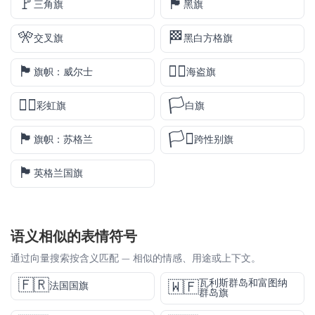
🚩
🏴
三角旗
黑旗
🎌
🏁
交叉旗
黑白方格旗
🏴󠁧󠁢󠁷󠁬󠁳󠁿
🏴‍☠️
旗帜：威尔士
海盗旗
🏳️‍🌈
🏳️
彩虹旗
白旗
🏴󠁧󠁢󠁳󠁣󠁴󠁿
🏳️‍⚧️
旗帜：苏格兰
跨性别旗
🏴󠁧󠁢󠁥󠁮󠁧󠁿
英格兰国旗
语义相似的表情符号
通过向量搜索按含义匹配 — 相似的情感、用途或上下文。
🇫🇷
瓦利斯群岛和富图纳
🇼🇫
法国国旗
群岛旗