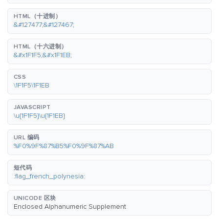
HTML（十进制）
&#127477;&#127467;
HTML（十六进制）
&#x1F1F5;&#x1F1EB;
CSS
\1F1F5\1F1EB
JAVASCRIPT
\u{1F1F5}\u{1F1EB}
URL 编码
%F0%9F%87%B5%F0%9F%87%AB
短代码
:flag_french_polynesia:
UNICODE 区块
Enclosed Alphanumeric Supplement