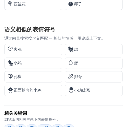
🥦
🥥
西兰花
椰子
语义相似的表情符号
通过向量搜索按含义匹配 — 相似的情感、用途或上下文。
🦃
🐔
火鸡
鸡
🐤
🥚
小鸡
蛋
🦚
🍖
孔雀
排骨
🐥
🐣
正面朝向的小鸡
小鸡破壳
相关关键词
浏览密切相关主题下的表情符号：