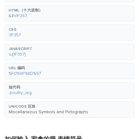
HTML（十六进制）
&#x1F357;
CSS
\1F357
JAVASCRIPT
\u{1F357}
URL 编码
%F0%9F%8D%97
短代码
:poultry_leg:
UNICODE 区块
Miscellaneous Symbols and Pictographs