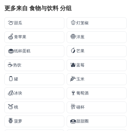
更多来自
食物与饮料
分组
🍈
🫑
甜瓜
灯笼椒
🍏
🧅
青苹果
洋葱
🧁
🥭
纸杯蛋糕
芒果
☕
🫐
热饮
蓝莓
🫙
🌽
罐
玉米
🧊
🍷
冰块
葡萄酒
🍑
🥂
桃
碰杯
🍍
🍩
菠萝
甜甜圈