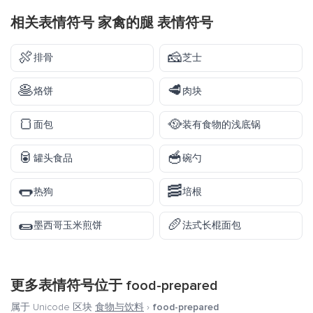
相关表情符号 家禽的腿 表情符号
🍖
🧀
排骨
芝士
🥞
🥩
烙饼
肉块
🍞
🥘
面包
装有食物的浅底锅
🥫
🥣
罐头食品
碗勺
🌭
🥓
热狗
培根
🌯
🥖
墨西哥玉米煎饼
法式长棍面包
更多表情符号位于
food-prepared
属于 Unicode 区块
食物与饮料
›
food-prepared