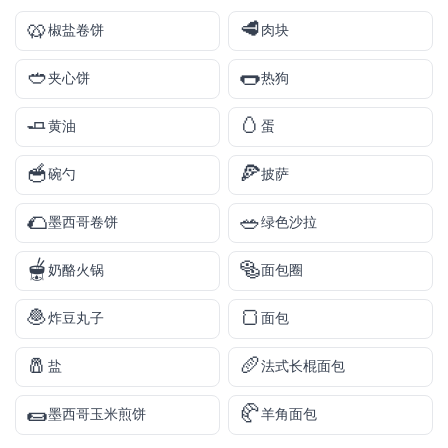
🥨
🥩
椒盐卷饼
肉块
🥙
🌭
夹心饼
热狗
🧈
🥚
黄油
蛋
🥣
🍕
碗勺
披萨
🌮
🥗
墨西哥卷饼
绿色沙拉
🫕
🥯
奶酪火锅
面包圈
🧆
🍞
炸豆丸子
面包
🧂
🥖
盐
法式长棍面包
🌯
🥐
墨西哥玉米煎饼
羊角面包