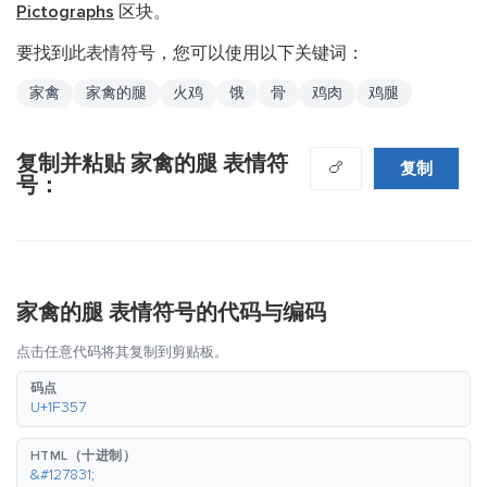
Pictographs
区块。
要找到此表情符号，您可以使用以下关键词：
家禽
家禽的腿
火鸡
饿
骨
鸡肉
鸡腿
复制并粘贴 家禽的腿 表情符
复制
🍗
号：
家禽的腿 表情符号的代码与编码
点击任意代码将其复制到剪贴板。
码点
U+1F357
HTML（十进制）
&#127831;