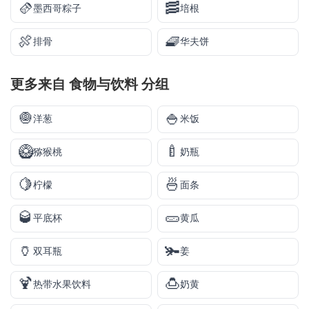
🫔
🥓
墨西哥粽子
培根
🍖
🧇
排骨
华夫饼
更多来自
食物与饮料
分组
🧅
🍚
洋葱
米饭
🥝
🍼
猕猴桃
奶瓶
🍋
🍜
柠檬
面条
🥃
🥒
平底杯
黄瓜
🏺
🫚
双耳瓶
姜
🍹
🍮
热带水果饮料
奶黄