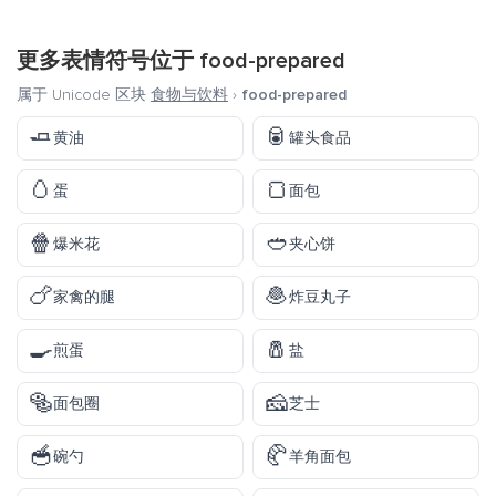
更多表情符号位于
food-prepared
属于 Unicode 区块
食物与饮料
›
food-prepared
🧈
🥫
黄油
罐头食品
🥚
🍞
蛋
面包
🍿
🥙
爆米花
夹心饼
🍗
🧆
家禽的腿
炸豆丸子
🍳
🧂
煎蛋
盐
🥯
🧀
面包圈
芝士
🥣
🥐
碗勺
羊角面包