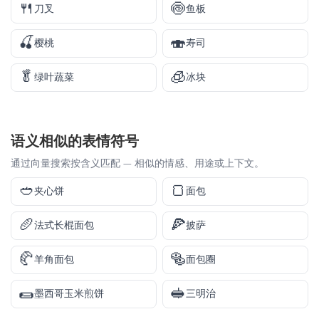
🍴
🍥
刀叉
鱼板
🍒
🍣
樱桃
寿司
🥬
🧊
绿叶蔬菜
冰块
语义相似的表情符号
通过向量搜索按含义匹配 — 相似的情感、用途或上下文。
🥙
🍞
夹心饼
面包
🥖
🍕
法式长棍面包
披萨
🥐
🥯
羊角面包
面包圈
🌯
🥪
墨西哥玉米煎饼
三明治