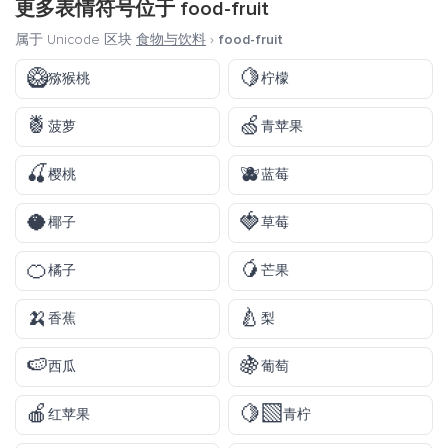
更多表情符号位于
food-fruit
属于 Unicode 区块
食物与饮料
›
food-fruit
🥝
🍋
猕猴桃
柠檬
🍍
🍏
菠萝
青苹果
🍒
🫐
樱桃
蓝莓
🥥
🍓
椰子
草莓
🍊
🥭
橘子
芒果
🍌
🍐
香蕉
梨
🍉
🍇
西瓜
葡萄
🍎
🍋‍🟩
红苹果
青柠