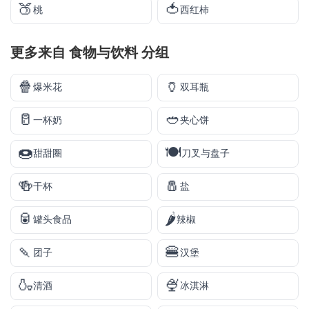
🍑
🍅
桃
西红柿
更多来自
食物与饮料
分组
🍿
🏺
爆米花
双耳瓶
🥛
🥙
一杯奶
夹心饼
🍩
🍽️
甜甜圈
刀叉与盘子
🍻
🧂
干杯
盐
🥫
🌶️
罐头食品
辣椒
🍡
🍔
团子
汉堡
🍶
🍨
清酒
冰淇淋