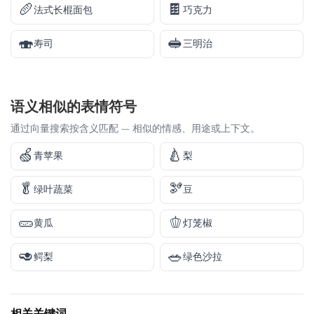
🥖
🍫
法式长棍面包
巧克力
🍣
🥪
寿司
三明治
语义相似的表情符号
通过向量搜索按含义匹配 — 相似的情感、用途或上下文。
🍏
🍐
青苹果
梨
🥬
🫘
绿叶蔬菜
豆
🥒
🫑
黄瓜
灯笼椒
🥑
🥗
鳄梨
绿色沙拉