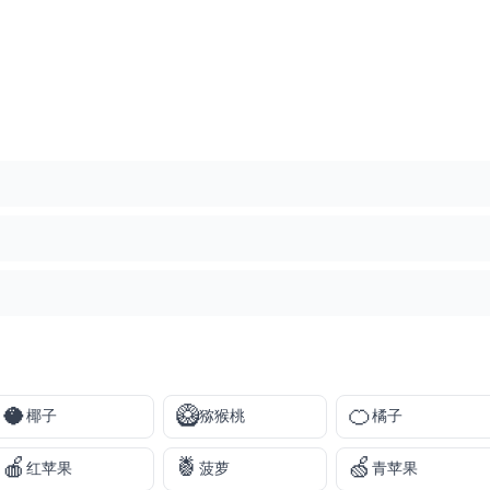
🥥
🥝
🍊
椰子
猕猴桃
橘子
🍎
🍍
🍏
红苹果
菠萝
青苹果