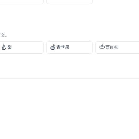
下文。
🍐
🍏
🍅
梨
青苹果
西红柿