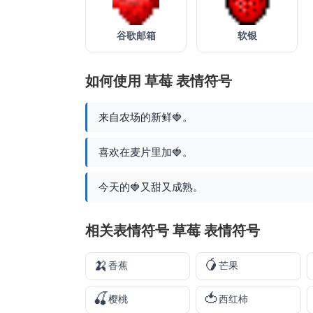
谷歌邮箱
软银
如何使用 草莓 表情符号
来自农场的新鲜🍓。
喜欢在麦片里加🍓。
今天的🍓又甜又成熟。
相关表情符号 草莓 表情符号
🍌
🥭
香蕉
芒果
🍒
🍅
樱桃
西红柿