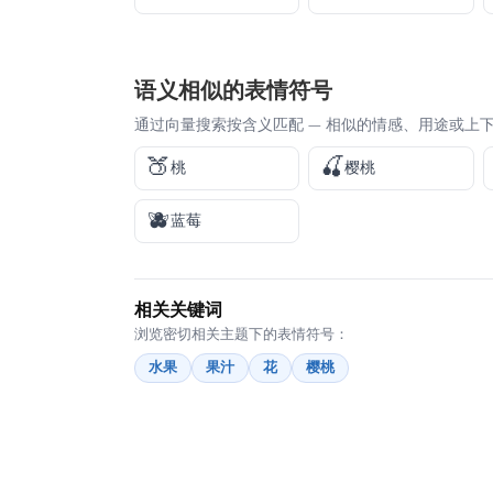
语义相似的表情符号
通过向量搜索按含义匹配 — 相似的情感、用途或上
🍑
🍒
桃
樱桃
🫐
蓝莓
相关关键词
浏览密切相关主题下的表情符号：
水果
果汁
花
樱桃