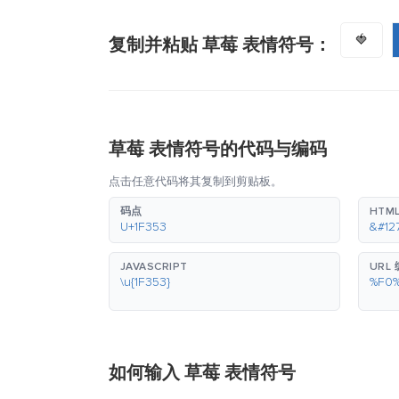
🍓
复制并粘贴 草莓 表情符号：
草莓 表情符号的代码与编码
点击任意代码将其复制到剪贴板。
码点
HTM
U+1F353
&#12
JAVASCRIPT
URL
\u{1F353}
%F0
如何输入 草莓 表情符号