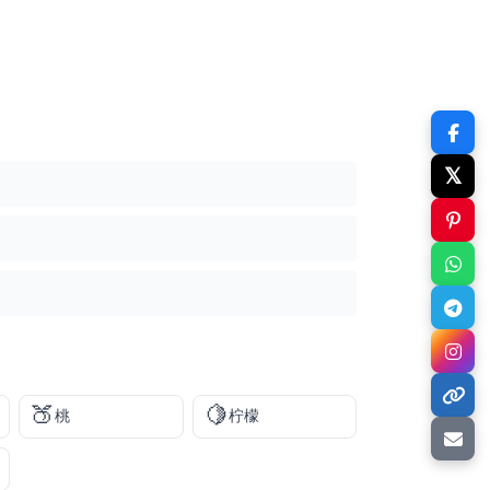
𝕏
🍑
🍋
桃
柠檬