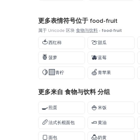
更多表情符号位于
food-fruit
属于 Unicode 区块
食物与饮料
›
food-fruit
🍅
🍈
西红柿
甜瓜
🍍
🫐
菠萝
蓝莓
🍋‍🟩
🍏
青柠
青苹果
更多来自
食物与饮料
分组
🍳
🍚
煎蛋
米饭
🥖
🧈
法式长棍面包
黄油
🍞
🍮
面包
奶黄