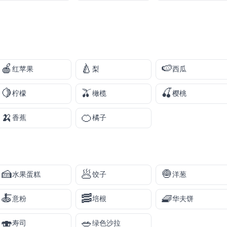
🍎
🍐
🍉
红苹果
梨
西瓜
🍋
🫒
🍒
柠檬
橄榄
樱桃
🍌
🍊
香蕉
橘子
🍰
🥟
🧅
水果蛋糕
饺子
洋葱
🍝
🥓
🧇
意粉
培根
华夫饼
🍣
🥗
寿司
绿色沙拉