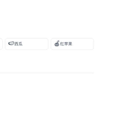
🍉
🍎
西瓜
红苹果