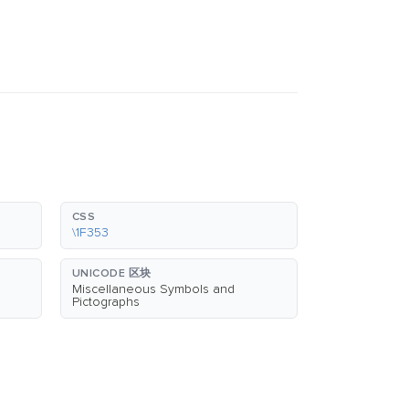
CSS
\1F353
UNICODE 区块
Miscellaneous Symbols and
Pictographs