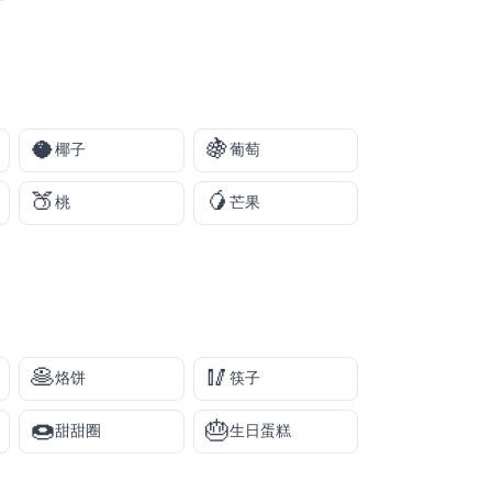
🥥
🍇
椰子
葡萄
🍑
🥭
桃
芒果
🥞
🥢
烙饼
筷子
🍩
🎂
甜甜圈
生日蛋糕