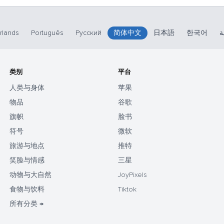
rlands
Português
Русский
简体中文
日本語
한국어
ة
类别
平台
人类与身体
苹果
物品
谷歌
旗帜
脸书
符号
微软
旅游与地点
推特
笑脸与情感
三星
动物与大自然
JoyPixels
食物与饮料
Tiktok
所有分类 →