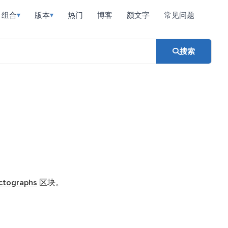
组合
版本
热门
博客
颜文字
常见问题
▾
▾
搜索
ictographs
区块。