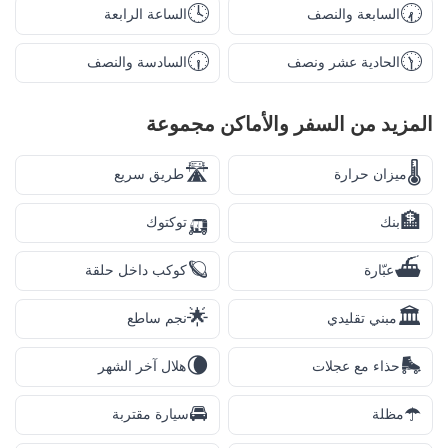
🕓
🕢
السابعة والنصف
الساعة الرابعة
🕡
🕦
الحادية عشر ونصف
السادسة والنصف
المزيد من
السفر والأماكن
مجموعة
🛣️
🌡️
ميزان حرارة
طريق سريع
🛺
🏦
بنك
توكتوك
🪐
⛴️
عبّارة
كوكب داخل حلقة
🌟
🏛️
مبني تقليدي
نجم ساطع
🌘
🛼
حذاء مع عجلات
هلال آخر الشهر
🚘
☂️
مظلة
سيارة مقتربة