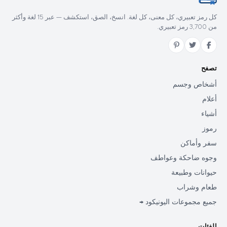
كل رمز تعبيري، كل معنى، كل لغة. انسخ، الصق، استكشف — عبر 15 لغة وأكثر
من 3,700 رمز تعبيري.
تصفح
أشخاص وجسم
أعلام
أشياء
رموز
سفر وأماكن
وجوه ضاحكة وعواطف
حيوانات وطبيعة
طعام وشراب
جميع مجموعات اليونيكود →
الفئات