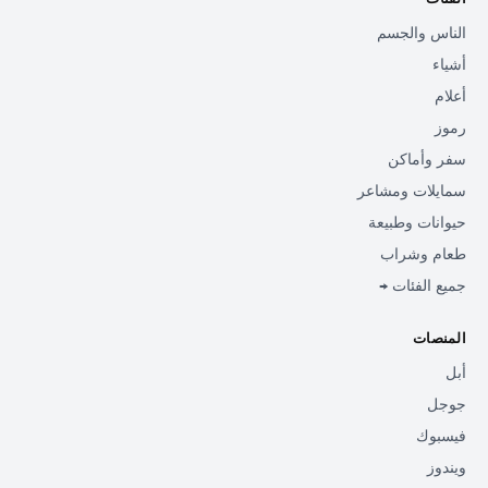
الناس والجسم
أشياء
أعلام
رموز
سفر وأماكن
سمايلات ومشاعر
حيوانات وطبيعة
طعام وشراب
جميع الفئات →
المنصات
أبل
جوجل
فيسبوك
ويندوز