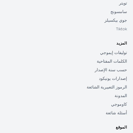
تويتر
سامسونج
جوي بيكسيلز
Tiktok
المزيد
توليفات إيموجي
الكلمات المفتاحية
حسب سنة الإصدار
إصدارات يونيكود
الرموز التعبيرية الشائعة
المدونة
كاوموجي
أسئلة شائعة
الموقع