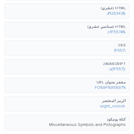
HTML (عشري)
&#128343;
HTML (سداسي عشري)
&#x1F557;
CSS
\1F557
JAVASCRIPT
\u{1F557}
مشفر بعنوان URL
%F0%9F%95%97
الرمز المختصر
:eight_oclock:
كتلة يونيكود
Miscellaneous Symbols and Pictographs