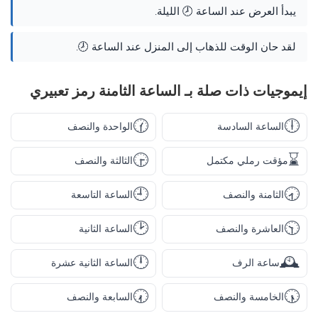
يبدأ العرض عند الساعة 🕗 الليلة.
لقد حان الوقت للذهاب إلى المنزل عند الساعة 🕗.
إيموجيات ذات صلة بـ الساعة الثامنة رمز تعبيري
🕜
🕕
الساعة السادسة
الواحدة والنصف
🕞
⌛
مؤقت رملي مكتمل
الثالثة والنصف
🕘
🕣
الثامنة والنصف
الساعة التاسعة
🕑
🕥
العاشرة والنصف
الساعة الثانية
🕛
🕰️
ساعة الرف
الساعة الثانية عشرة
🕢
🕠
الخامسة والنصف
السابعة والنصف