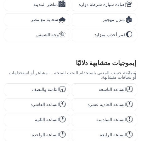
🏙️
🚨
إضاءة سيارة شرطة دوارة
مناظر المدينة
🌧️
🏚️
منزل مهجور
سحابة مع مطر
🌞
🌔
قمر أحدب متزايد
وجه الشمس
إيموجيات متشابهة دلاليًا
مُطابَقة حسب المعنى باستخدام البحث المتجه — مشاعر أو استخدامات
أو سياقات متشابهة.
🕣
🕘
الساعة التاسعة
الثامنة والنصف
🕙
🕚
الساعة الحادية عشرة
الساعة العاشرة
🕑
🕕
الساعة السادسة
الساعة الثانية
🕐
🕓
الساعة الرابعة
الساعة الواحدة