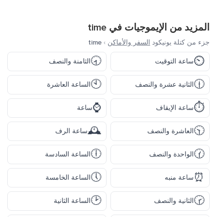
المزيد من الإيموجيات في
time
جزء من كتلة يونيكود
السفر والأماكن
›
time
🕣
⏲️
ساعة التوقيت
الثامنة والنصف
🕙
🕧
الثانية عشرة والنصف
الساعة العاشرة
⌚
⏱️
ساعة الإيقاف
ساعة
🕰️
🕥
العاشرة والنصف
ساعة الرف
🕕
🕜
الواحدة والنصف
الساعة السادسة
🕔
⏰
ساعة منبه
الساعة الخامسة
🕑
🕝
الثانية والنصف
الساعة الثانية