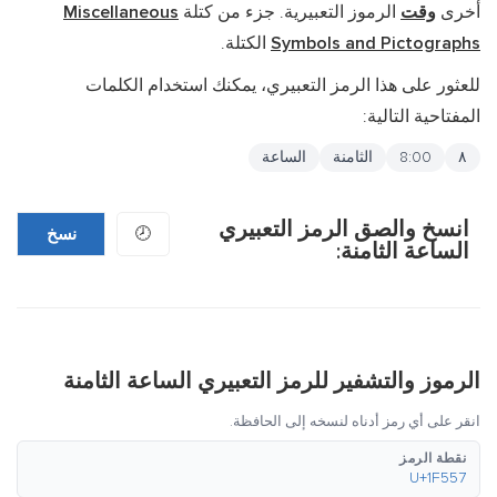
أخرى
وقت
الرموز التعبيرية. جزء من كتلة
Miscellaneous
Symbols and Pictographs
الكتلة.
للعثور على هذا الرمز التعبيري، يمكنك استخدام الكلمات
المفتاحية التالية:
٨
8:00
الثامنة
الساعة
انسخ والصق الرمز التعبيري
🕗
نسخ
الساعة الثامنة:
الرموز والتشفير للرمز التعبيري الساعة الثامنة
انقر على أي رمز أدناه لنسخه إلى الحافظة.
نقطة الرمز
U+1F557