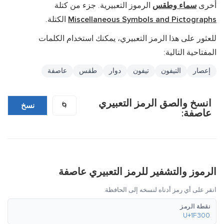
أخرى
سماء وطقس
الرموز التعبيرية. جزء من كتلة
Miscellaneous Symbols and Pictographs
الكتلة.
للعثور على هذا الرمز التعبيري، يمكنك استخدام الكلمات
المفتاحية التالية:
إعصار
التيفون
تيفون
دوار
طقس
عاصفة
انسخ والصق الرمز التعبيري
🌀
نسخ
عاصفة:
الرموز والتشفير للرمز التعبيري عاصفة
انقر على أي رمز أدناه لنسخه إلى الحافظة.
نقطة الرمز
U+1F300