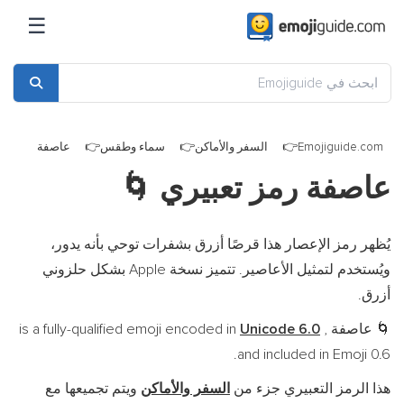
☰
Emojiguide.com
السفر والأماكن
سماء وطقس
عاصفة
عاصفة رمز تعبيري
🌀
يُظهر رمز الإعصار هذا قرصًا أزرق بشفرات توحي بأنه يدور،
ويُستخدم لتمثيل الأعاصير. تتميز نسخة Apple بشكل حلزوني
أزرق.
عاصفة is a fully-qualified emoji encoded in
,
Unicode 6.0
🌀
and included in Emoji 0.6.
هذا الرمز التعبيري جزء من
السفر والأماكن
ويتم تجميعها مع