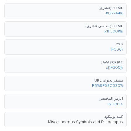
HTML (عشري)
&#127744;
HTML (سداسي عشري)
&#x1F300;
CSS
\1F300
JAVASCRIPT
\u{1F300}
مشفر بعنوان URL
%F0%9F%8C%80
الرمز المختصر
:cyclone:
كتلة يونيكود
Miscellaneous Symbols and Pictographs