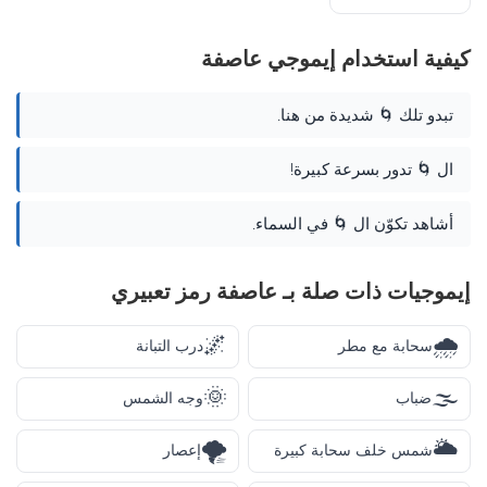
كيفية استخدام إيموجي عاصفة
تبدو تلك 🌀 شديدة من هنا.
ال 🌀 تدور بسرعة كبيرة!
أشاهد تكوّن ال 🌀 في السماء.
إيموجيات ذات صلة بـ عاصفة رمز تعبيري
🌌
🌧️
سحابة مع مطر
درب التبانة
🌞
🌫️
ضباب
وجه الشمس
🌪️
🌥️
شمس خلف سحابة كبيرة
إعصار