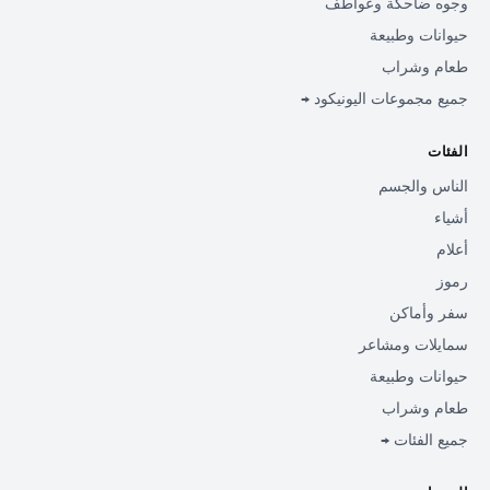
وجوه ضاحكة وعواطف
حيوانات وطبيعة
طعام وشراب
جميع مجموعات اليونيكود →
الفئات
الناس والجسم
أشياء
أعلام
رموز
سفر وأماكن
سمايلات ومشاعر
حيوانات وطبيعة
طعام وشراب
جميع الفئات →