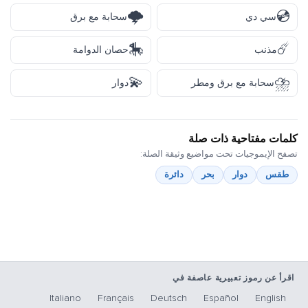
🌩️
💿
سي دي
سحابة مع برق
🎠
☄️
مذنب
حصان الدوامة
💫
⛈️
سحابة مع برق ومطر
دوار
كلمات مفتاحية ذات صلة
تصفح الإيموجيات تحت مواضيع وثيقة الصلة:
طقس
دوار
بحر
دائرة
اقرأ عن رموز تعبيرية عاصفة في
Italiano
Français
Deutsch
Español
English