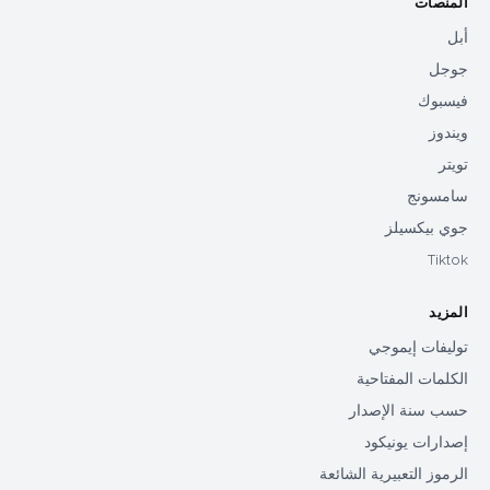
المنصات
أبل
جوجل
فيسبوك
ويندوز
تويتر
سامسونج
جوي بيكسيلز
Tiktok
المزيد
توليفات إيموجي
الكلمات المفتاحية
حسب سنة الإصدار
إصدارات يونيكود
الرموز التعبيرية الشائعة