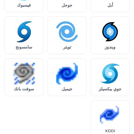
أبل
جوجل
فيسبوك
ويندوز
تويتر
سامسونج
جوي بيكسيلز
جيميل
سوفت بانك
KDDI