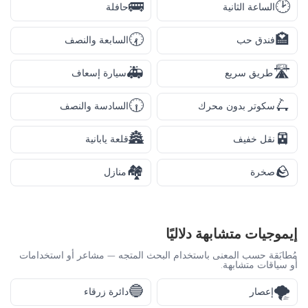
🚌
🕑
الساعة الثانية
حافلة
🕢
🏩
فندق حب
السابعة والنصف
🚑
🛣️
طريق سريع
سيارة إسعاف
🕡
🛴
سكوتر بدون محرك
السادسة والنصف
🏯
🚈
نقل خفيف
قلعة يابانية
🏘️
🪨
صخرة
منازل
إيموجيات متشابهة دلاليًا
مُطابَقة حسب المعنى باستخدام البحث المتجه — مشاعر أو استخدامات
أو سياقات متشابهة.
🔵
🌪️
إعصار
دائرة زرقاء