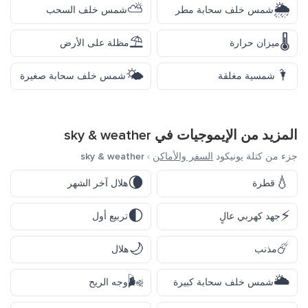
⛅
🌦️
شمس خلف سحابة مطر
شمس خلف السحب
⛱️
🌡️
ميزان حرارة
مظلة على الأرض
🌤️
🌂
شمسية مغلقة
شمس خلف سحابة صغيرة
المزيد من الإيموجيات في
sky & weather
جزء من كتلة يونيكود
السفر والأماكن
›
sky & weather
🌘
💧
قطرة
هلال آخر الشهر
🌓
⚡
جهد كهربي عالٍ
تربيع أول
🌙
☄️
مذنب
هلال
🌬️
🌥️
شمس خلف سحابة كبيرة
وجه الريح