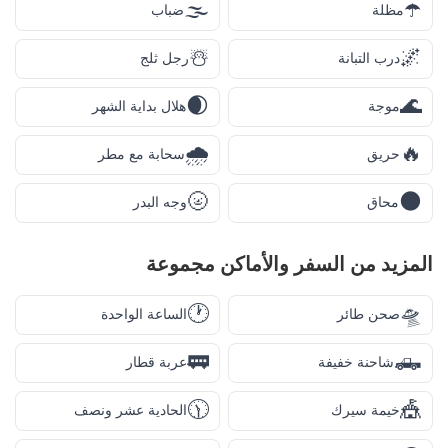
🌫️
☂️
مظلة
ضباب
☃️
🌌
درب التبانة
رجل ثلج
🌒
🌊
موجة
هلال بداية الشهر
🌧️
🔥
حريق
سحابة مع مطر
🌝
🌑
محاق
وجه البدر
المزيد من
السفر والأماكن
مجموعة
🕐
🛸
صحن طائر
الساعة الواحدة
🚃
🛻
شاحنة خفيفة
عربة قطار
🕦
🎪
خيمة سيرك
الحادية عشر ونصف