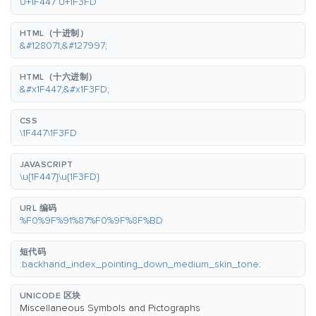
U+1F447 U+1F3FD
HTML（十进制）
&#128071;&#127997;
HTML（十六进制）
&#x1F447;&#x1F3FD;
CSS
\1F447\1F3FD
JAVASCRIPT
\u{1F447}\u{1F3FD}
URL 编码
%F0%9F%91%87%F0%9F%8F%BD
短代码
:backhand_index_pointing_down_medium_skin_tone:
UNICODE 区块
Miscellaneous Symbols and Pictographs