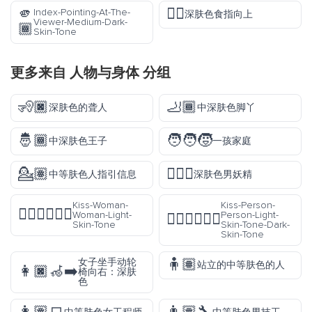
🫵
👆🏿
Index-Pointing-At-The-
深肤色食指向上
Viewer-Medium-Dark-
🏾
Skin-Tone
更多来自
人物与身体
分组
🧏🏿
🦶🏾
深肤色的聋人
中深肤色脚丫
🤴🏾
🧑‍🧑‍🧒
中深肤色王子
一孩家庭
💁🏽
🧚🏿‍♂️
中等肤色人指引信息
深肤色男妖精
Kiss-Woman-
Kiss-Person-
👩🏻‍❤️‍💋‍👩🏻
Woman-Light-
Person-Light-
🧑🏻‍❤️‍💋‍🧑🏿
Skin-Tone
Skin-Tone-Dark-
Skin-Tone
🧍🏽
女子坐手动轮
站立的中等肤色的人
👩🏿‍🦽‍➡️
椅向右：深肤
色