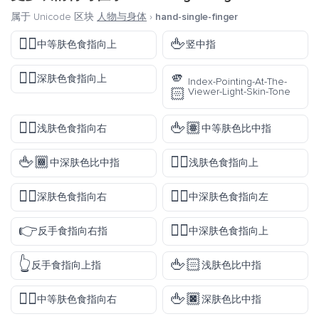
属于 Unicode 区块
人物与身体
›
hand-single-finger
👆🏽
🖕
中等肤色食指向上
竖中指
☝🏿
🫵
深肤色食指向上
Index-Pointing-At-The-
🏻
Viewer-Light-Skin-Tone
👉🏻
🖕🏽
浅肤色食指向右
中等肤色比中指
🖕🏾
👆🏻
中深肤色比中指
浅肤色食指向上
👉🏿
👈🏾
深肤色食指向右
中深肤色食指向左
👉
👆🏾
反手食指向右指
中深肤色食指向上
👆
🖕🏻
反手食指向上指
浅肤色比中指
👉🏽
🖕🏿
中等肤色食指向右
深肤色比中指