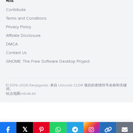
站点
Contribute
Terms and Conditions
Privacy Policy
Affiliate Disclosure
DMCA
Contact Us
GNOME: The Free Software Desktop Project
© 2019–2026 Emojiguide. 来自 Unicode CLDR 项目的表情符号名称和关键
词。
站点地图
robots.txt
𝕏