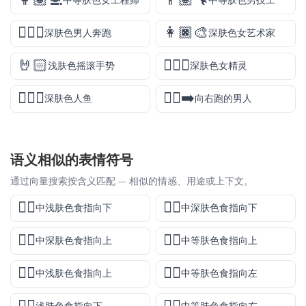
👩🏽‍💻
👨🏽‍🔧
中等肤色女工程师
中等肤色男技工
🏃🏿‍♂️
👩🏿‍🎨
深肤色男人奔跑
深肤色女艺术家
🤘🏻
🧝🏿‍♀️
浅肤色摇滚手势
深肤色女精灵
🧜🏿‍♂️
🏃‍♂️‍➡️
深肤色人鱼
向右跑的男人
语义相似的表情符号
通过向量搜索按含义匹配 — 相似的情感、用途或上下文。
👇🏼
👇🏾
中浅肤色食指向下
中深肤色食指向下
👆🏾
👆🏽
中深肤色食指向上
中等肤色食指向上
👆🏼
👈🏽
中浅肤色食指向上
中等肤色食指向左