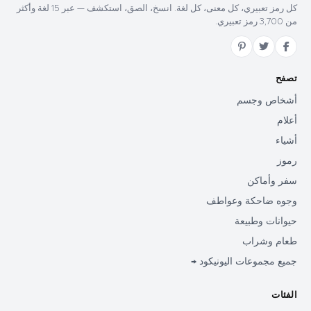
كل رمز تعبيري، كل معنى، كل لغة. انسخ، الصق، استكشف — عبر 15 لغة وأكثر
من 3,700 رمز تعبيري.
تصفح
أشخاص وجسم
أعلام
أشياء
رموز
سفر وأماكن
وجوه ضاحكة وعواطف
حيوانات وطبيعة
طعام وشراب
جميع مجموعات اليونيكود →
الفئات