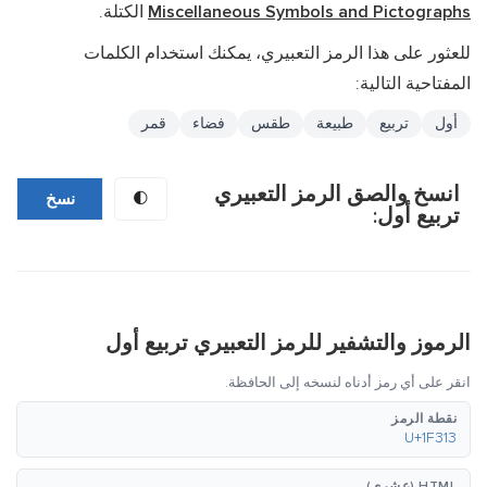
Miscellaneous Symbols and Pictographs
الكتلة.
للعثور على هذا الرمز التعبيري، يمكنك استخدام الكلمات
المفتاحية التالية:
أول
تربيع
طبيعة
طقس
فضاء
قمر
انسخ والصق الرمز التعبيري
🌓
نسخ
تربيع أول:
الرموز والتشفير للرمز التعبيري تربيع أول
انقر على أي رمز أدناه لنسخه إلى الحافظة.
نقطة الرمز
U+1F313
HTML (عشري)