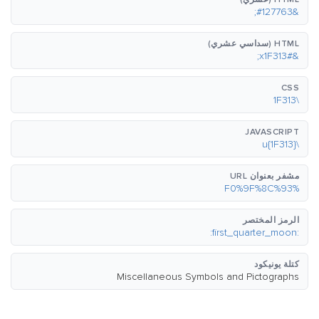
&#127763;
HTML (سداسي عشري)
&#x1F313;
CSS
\1F313
JAVASCRIPT
\u{1F313}
مشفر بعنوان URL
%F0%9F%8C%93
الرمز المختصر
:first_quarter_moon:
كتلة يونيكود
Miscellaneous Symbols and Pictographs