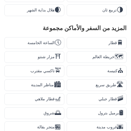
🌒
🌗
تربيع ثان
هلال بداية الشهر
المزيد من
السفر والأماكن
مجموعة
🕔
🚆
قطار
الساعة الخامسة
⛩️
🗺️
خريطة العالم
مزار شنتو
🚖
⛪
كنيسة
تاكسي مقترب
🏙️
🛣️
طريق سريع
مناظر المدينة
🎢
🚠
قطار جبلي
قطار ملاهي
🌅
🛢️
برميل بترول
شروق
🏪
🌆
غروب مدينة
متجر بقالة