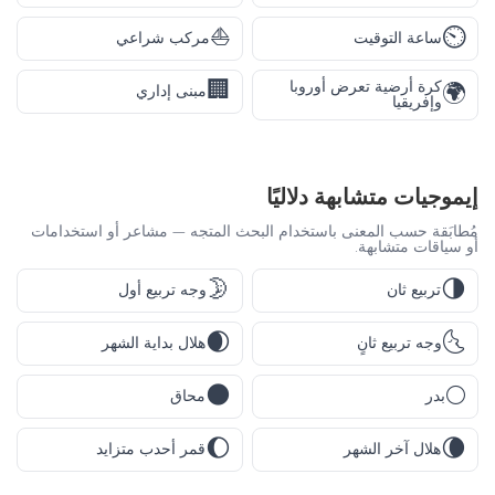
⛵
⏲️
ساعة التوقيت
مركب شراعي
🏢
كرة أرضية تعرض أوروبا
🌍
مبنى إداري
وإفريقيا
إيموجيات متشابهة دلاليًا
مُطابَقة حسب المعنى باستخدام البحث المتجه — مشاعر أو استخدامات
أو سياقات متشابهة.
🌛
🌗
تربيع ثان
وجه تربيع أول
🌒
🌜
وجه تربيع ثانٍ
هلال بداية الشهر
🌑
🌕
بدر
محاق
🌔
🌘
هلال آخر الشهر
قمر أحدب متزايد