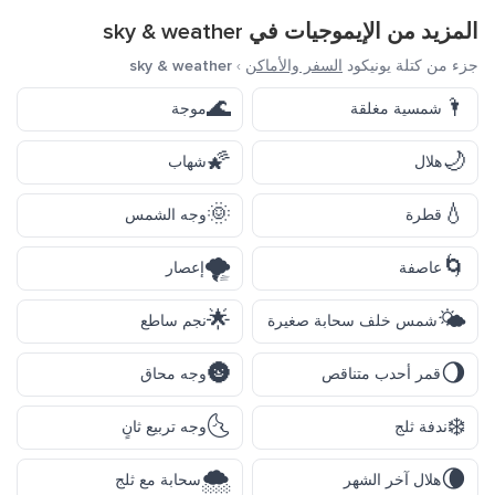
المزيد من الإيموجيات في
sky & weather
جزء من كتلة يونيكود
السفر والأماكن
›
sky & weather
🌊
🌂
شمسية مغلقة
موجة
🌠
🌙
هلال
شهاب
🌞
💧
قطرة
وجه الشمس
🌪️
🌀
عاصفة
إعصار
🌟
🌤️
شمس خلف سحابة صغيرة
نجم ساطع
🌚
🌖
قمر أحدب متناقص
وجه محاق
🌜
❄️
ندفة ثلج
وجه تربيع ثانٍ
🌨️
🌘
هلال آخر الشهر
سحابة مع ثلج