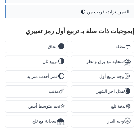
القمر يتزايد، قريب من 🌓.
إيموجيات ذات صلة بـ تربيع أول رمز تعبيري
🌑
☂️
مظلة
محاق
🌗
⛈️
سحابة مع برق ومطر
تربيع ثان
🌔
🌛
وجه تربيع أول
قمر أحدب متزايد
☄️
🌘
هلال آخر الشهر
مذنب
⭐
❄️
ندفة ثلج
نجم متوسط أبيض
🌨️
🌝
وجه البدر
سحابة مع ثلج