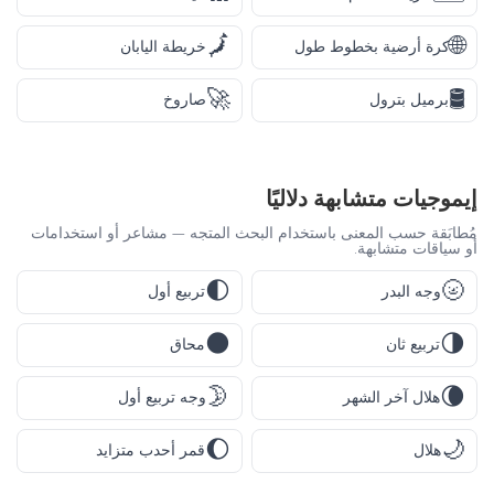
🗾
🌐
كرة أرضية بخطوط طول
خريطة اليابان
🚀
🛢️
برميل بترول
صاروخ
إيموجيات متشابهة دلاليًا
مُطابَقة حسب المعنى باستخدام البحث المتجه — مشاعر أو استخدامات
أو سياقات متشابهة.
🌓
🌝
وجه البدر
تربيع أول
🌑
🌗
تربيع ثان
محاق
🌛
🌘
هلال آخر الشهر
وجه تربيع أول
🌔
🌙
هلال
قمر أحدب متزايد