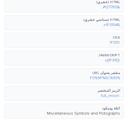
HTML (عشري)
&#127765;
HTML (سداسي عشري)
&#x1F315;
CSS
\1F315
JAVASCRIPT
\u{1F315}
مشفر بعنوان URL
%F0%9F%8C%95
الرمز المختصر
:full_moon:
كتلة يونيكود
Miscellaneous Symbols and Pictographs