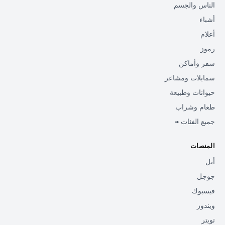
الناس والجسم
أشياء
أعلام
رموز
سفر وأماكن
سمايلات ومشاعر
حيوانات وطبيعة
طعام وشراب
جميع الفئات →
المنصات
أبل
جوجل
فيسبوك
ويندوز
تويتر