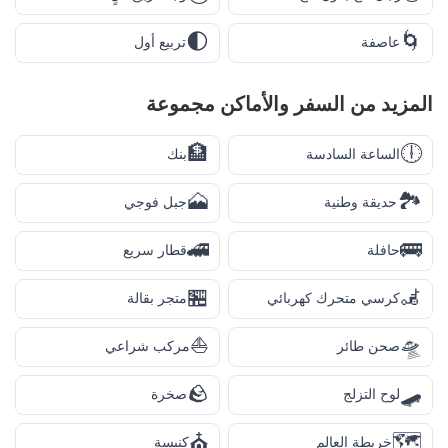
🌓
🌀
عاصفة
تربيع أول
المزيد من
السفر والأماكن
مجموعة
🏦
🕕
الساعة السادسة
بنك
🗻
🏞️
حديقة وطنية
جبل فوجي
🚄
🚌
حافلة
قطار سريع
🏪
🦼
كرسي متحرك كهربائي
متجر بقالة
⛵
🛸
صحن طائر
مركب شراعي
🪨
🛹
لوح التزلج
صخرة
⛪
🗺️
خريطة العالم
كنيسة