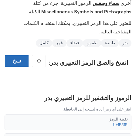
أخرى
سماء وطقس
الرموز التعبيرية. جزء من كتلة
Miscellaneous Symbols and Pictographs
الكتلة.
للعثور على هذا الرمز التعبيري، يمكنك استخدام الكلمات
المفتاحية التالية:
بدر
طبيعة
طقس
فضاء
قمر
كامل
🌕
نسخ
انسخ والصق الرمز التعبيري بدر:
الرموز والتشفير للرمز التعبيري بدر
انقر على أي رمز أدناه لنسخه إلى الحافظة.
نقطة الرمز
U+1F315