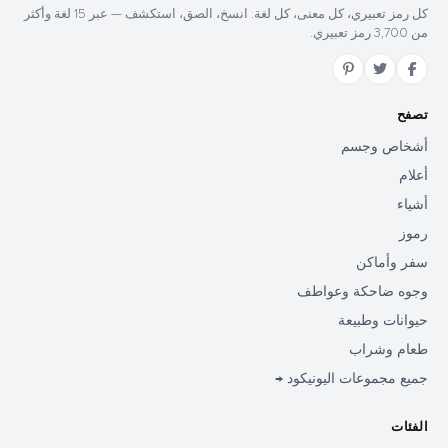
كل رمز تعبيري، كل معنى، كل لغة. انسخ، الصق، استكشف — عبر 15 لغة وأكثر
من 3,700 رمز تعبيري.
تصفح
أشخاص وجسم
أعلام
أشياء
رموز
سفر وأماكن
وجوه ضاحكة وعواطف
حيوانات وطبيعة
طعام وشراب
جميع مجموعات اليونيكود →
الفئات