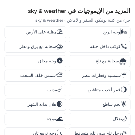
المزيد من الإيموجيات في
sky & weather
جزء من كتلة يونيكود
السفر والأماكن
›
sky & weather
⛱️
🌬️
وجه الريح
مظلة على الأرض
⛈️
🪐
كوكب داخل حلقة
سحابة مع برق ومطر
🌚
🌨️
سحابة مع ثلج
وجه محاق
⛅
☔
شمسية وقطرات مطر
شمس خلف السحب
☄️
🌖
قمر أحدب متناقص
مذنب
🌒
🌟
نجم ساطع
هلال بداية الشهر
🌊
🌙
هلال
موجة
🌜
⛄
رجل ثلج بدون ثلج متساقط
وجه تربيع ثانٍ