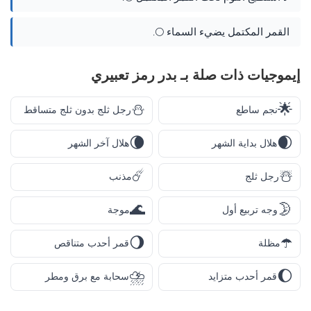
القمر المكتمل يضيء السماء 🌕.
إيموجيات ذات صلة بـ بدر رمز تعبيري
⛄
🌟
نجم ساطع
رجل ثلج بدون ثلج متساقط
🌘
🌒
هلال بداية الشهر
هلال آخر الشهر
☄️
☃️
رجل ثلج
مذنب
🌊
🌛
وجه تربيع أول
موجة
🌖
☂️
مظلة
قمر أحدب متناقص
⛈️
🌔
قمر أحدب متزايد
سحابة مع برق ومطر