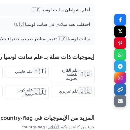
أحلم بشواطئ سانت لوسيا 🇱🇨.
احتفلت بعيد ميلادي في سانت لوسيا 🇱🇨!
𝕏
سانت لوسيا 🇱🇨 تتميز بمناظر طبيعية خضراء خلابة.
إيموجيات ذات صلة بـ علم سانت لوسيا ر
🇭🇹
علم القارة
علم هاييتي
🇦🇶
القطبية
الجنوبية
🇬🇬
علم كوت
🇨🇮
علم غيرنزي
ديفوار
المزيد من الإيموجيات في
country-flag
جزء من كتلة يونيكود
الأعلام
›
country-flag