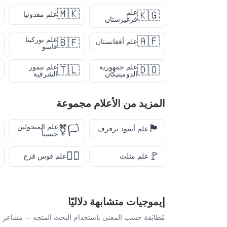
🇲🇰
علم
🇰🇬
علم مقدونيا
قرغيزستان
🇦🇫
علم بوركينا
🇧🇫
علم أفغانستان
فاسو
علم جمهورية
علم تيمور
🇹🇱
🇩🇴
الدومينيكان
الشرقية
المزيد من
الأعلام
مجموعة
🏴
علم المتحولين
🏳️‍⚧️
علم أسود يرفرف
جنسياً
🏳️‍🌈
🚩
علم مثلث
علم قوس قزح
إيموجيات متشابهة دلاليًا
مُطابَقة حسب المعنى باستخدام البحث المتجه — مشاعر أ