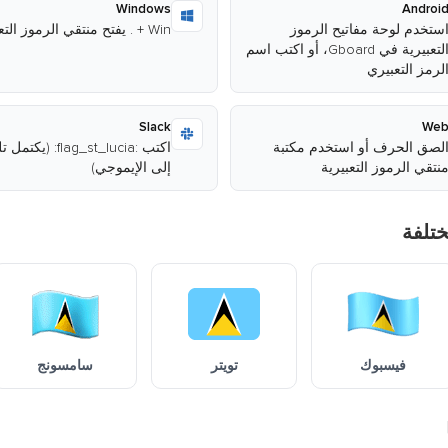
Windows
Androi
ستخدم لوحة مفاتيح الرموز
Win + . يفتح منتقي الرموز التعبيرية
التعبيرية في Gboard، أو اكتب اسم
لرمز التعبيري
Slack
We
لصق الحرف أو استخدم مكتبة
اكتب :flag_st_lucia: (يكتم
نتقي الرموز التعبيرية
إلى الإيموجي)
تلفة
فيسبوك
تويتر
سامسونج