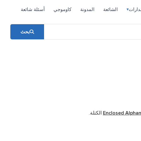
دارات
الشائعة
المدونة
كاوموجي
أسئلة شائعة
▾
بحث
Enclosed Alpha
الكتلة.