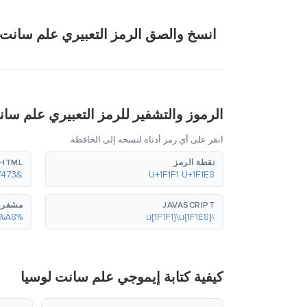
انسخ والصق الرمز التعبيري علم سانت 
الرموز والتشفير للرمز التعبيري علم سان
انقر على أي رمز أدناه لنسخه إلى الحافظة.
نقطة الرمز
HTML (عشري)
&#127473;&#127464;
U+1F1F1 U+1F1E8
JAVASCRIPT
مشفر بع
%F0%9F%87%B1%F0%9F%87%A8
\u{1F1F1}\u{1F1E8}
كيفية كتابة إيموجي علم سانت لوسيا