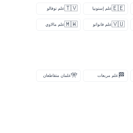
🇹🇻
🇪🇪
علم إستونيا
علم توفالو
🇲🇼
🇻🇺
علم فانواتو
علم مالاوي
🎌
🏁
علم مربعات
علمان متقاطعان