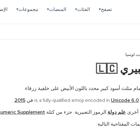
تصفح
الفئات
المنصات
مجموعات
الإص
▾
▾
▾
▾
ت لوسيا
بيري
🇱🇨
 مثلث أسود كبير محدد باللون الأبيض على خلفية زرقاء.
.
2015
Unicode 6.0
ع أخرى
علم دولة
الرموز التعبيرية. جزء من كتلة
numeric Supplement
ات المفتاحية التالية: