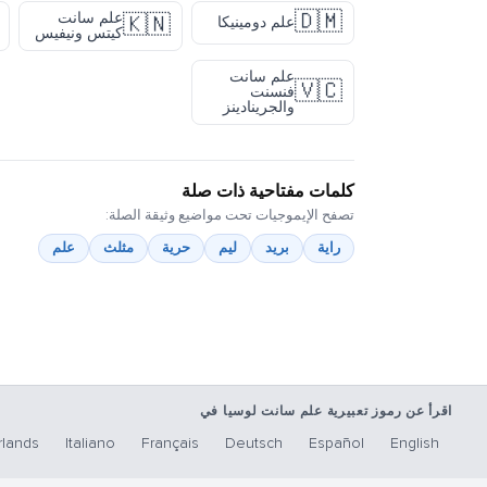
🇩🇲
علم سانت
🇰🇳
علم دومينيكا
كيتس ونيفيس
علم سانت
🇻🇨
فنسنت
والجرينادينز
كلمات مفتاحية ذات صلة
تصفح الإيموجيات تحت مواضيع وثيقة الصلة:
راية
بريد
ليم
حرية
مثلث
علم
اقرأ عن رموز تعبيرية علم سانت لوسيا في
lands
Italiano
Français
Deutsch
Español
English