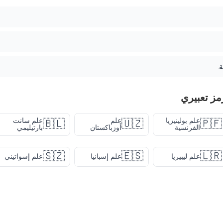
مز تعبيري
علم بولينيزيا
علم
علم سانت
🇧🇱
🇺🇿
🇵🇫
الفرنسية
أوزباكستان
بارتيليمي
🇸🇿
🇪🇸
🇱🇷
علم ليبيريا
علم إسبانيا
علم إسواتيني