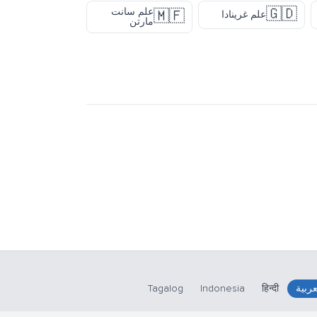
🇬🇩
علم سانت
🇲🇫
علم غرينادا
مارتن
عربية
हिन्दी
Indonesia
Tagalog