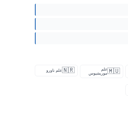
🇳🇷
علم
🇲🇺
علم ناورو
موريشيوس