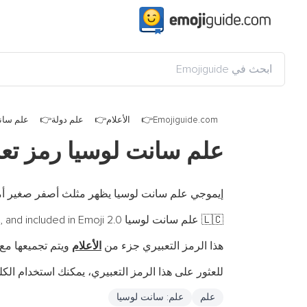
Emojiguide.com
الأعلام
علم دولة
علم سان
علم سانت لوسيا رمز تع
إيموجي علم سانت لوسيا يظهر مثلث أصفر صغير أمام
علم سانت لوسيا is a fully-qualified emoji encoded in
, and included in Emoji 2.0 في
🇱🇨
هذا الرمز التعبيري جزء من
الأعلام
ويتم تجميعها م
للعثور على هذا الرمز التعبيري، يمكنك استخدام الكلم
علم
علم: سانت لوسيا