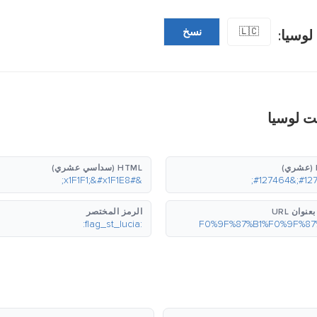
🇱🇨
نسخ
لوسيا:
ت لوسيا
HTML (سداسي عشري)
&#x1F1F1;&#x1F1E8;
نوان URL
الرمز المختصر
:flag_st_lucia: