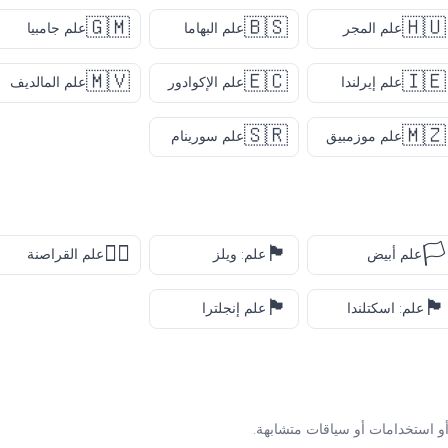
🇬🇲
🇧🇸
🇭🇺
علم المجر
علم البهاما
علم جامبيا
🇲🇻
🇪🇨
🇮🇪
علم إيرلندا
علم الإكوادور
علم المالديف
🇸🇷
🇲🇿
علم موزمبيق
علم سورينام
🏴‍☠️
🏴󠁧󠁢󠁷󠁬󠁳󠁿
🏳️
علم أبيض
علم: ويلز
علم القراصنة
🏴󠁧󠁢󠁥󠁮󠁧󠁿
🏴󠁧󠁢󠁳󠁣󠁴󠁿
علم: اسكتلندا
علم إنجلترا
و استخدامات أو سياقات متشابهة.