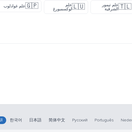
🇬🇵
علم تيمور
علم
🇱🇺
🇹🇱
علم غوادلوب
الشرقية
لوكسمبورغ
Neder
Português
Русский
简体中文
日本語
한국어
ال