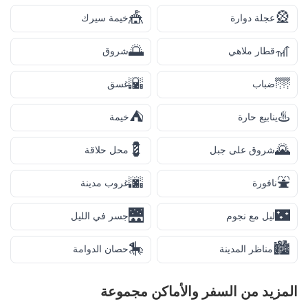
🎪
🎡
عجلة دوارة
خيمة سيرك
🌅
🎢
قطار ملاهي
شروق
🌇
🌁
ضباب
غسق
⛺
♨️
ينابيع حارة
خيمة
💈
🌄
شروق على جبل
محل حلاقة
🌆
⛲
نافورة
غروب مدينة
🌉
🌃
ليل مع نجوم
جسر في الليل
🎠
🏙️
مناظر المدينة
حصان الدوامة
المزيد من
السفر والأماكن
مجموعة