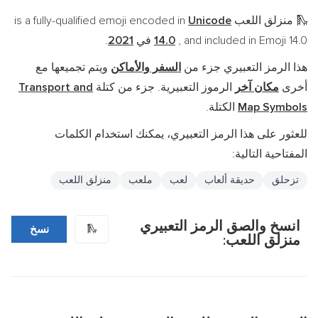
منزلق اللعب is a fully-qualified emoji encoded in
Unicode
🛝
, and included in Emoji 14.0 في
14.0
2021
.
هذا الرمز التعبيري جزء من
السفر والأماكن
ويتم تجميعها مع
أخرى
مكان آخر
الرموز التعبيرية. جزء من كتلة
Transport and
Map Symbols
الكتلة.
للعثور على هذا الرمز التعبيري، يمكنك استخدام الكلمات
المفتاحية التالية:
تزحلق
حديقة ألعاب
لعب
ملعب
منزلق اللعب
انسخ والصق الرمز التعبيري
🛝
نسخ
منزلق اللعب: