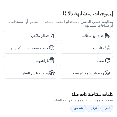
إيموجيات متشابهة دلاليًا
مُطابَقة حسب المعنى باستخدام البحث المتجه — مشاعر أو استخدامات
أو سياقات متشابهة.
🎢
🛼
حذاء مع عجلات
قطار ملاهي
😃
🫧
فقاعات
وجه مبتسم بعينين كبيرتين
🪂
🧒
طفل
باراشوت
🫣
😀
وجه بابتسامة عريضة
وجه يختلس النظر
كلمات مفتاحية ذات صلة
تصفح الإيموجيات تحت مواضيع وثيقة الصلة:
لعب
ترفيه
شخص