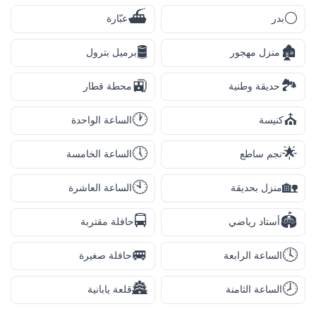
⛴️
🌕
بدر
عبّارة
🛢️
🏚️
منزل مهجور
برميل بترول
🚉
🏞️
حديقة وطنية
محطة قطار
🕐
⛪
كنيسة
الساعة الواحدة
🕔
🌟
نجم ساطع
الساعة الخامسة
🕙
🏡
منزل بحديقة
الساعة العاشرة
🚍
🏟️
أستاد رياضي
حافلة مقتربة
🚐
🕓
الساعة الرابعة
حافلة صغيرة
🏯
🕗
الساعة الثامنة
قلعة يابانية