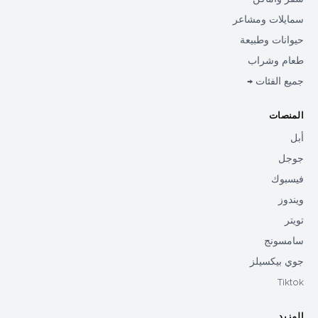
سمايلات ومشاعر
حيوانات وطبيعة
طعام وشراب
جميع الفئات →
المنصات
أبل
جوجل
فيسبوك
ويندوز
تويتر
سامسونج
جوي بيكسيلز
Tiktok
المزيد