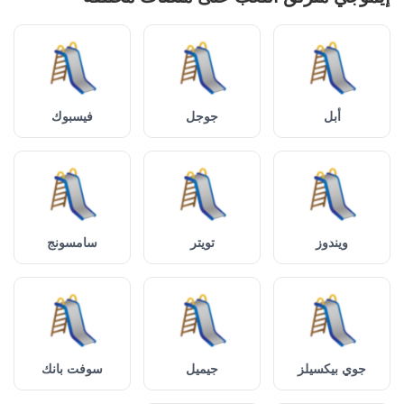
أبل
جوجل
فيسبوك
ويندوز
تويتر
سامسونج
جوي بيكسيلز
جيميل
سوفت بانك