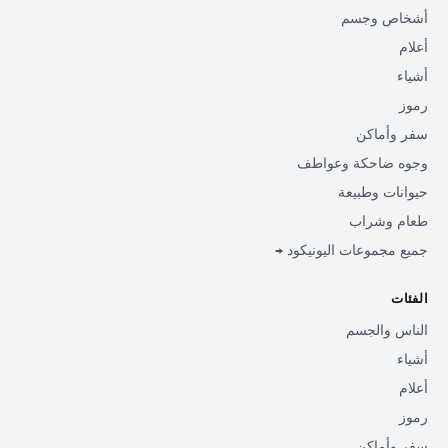
أشخاص وجسم
أعلام
أشياء
رموز
سفر وأماكن
وجوه ضاحكة وعواطف
حيوانات وطبيعة
طعام وشراب
جميع مجموعات اليونيكود →
الفئات
الناس والجسم
أشياء
أعلام
رموز
سفر وأماكن