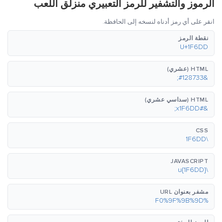
الرموز والتشفير للرمز التعبيري منزلق اللعب
انقر على أي رمز أدناه لنسخه إلى الحافظة.
نقطة الرمز
U+1F6DD
HTML (عشري)
&#128733;
HTML (سداسي عشري)
&#x1F6DD;
CSS
\1F6DD
JAVASCRIPT
\u{1F6DD}
مشفر بعنوان URL
%F0%9F%9B%9D