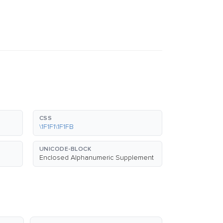
CSS
\1F1F1\1F1FB
UNICODE-BLOCK
Enclosed Alphanumeric Supplement