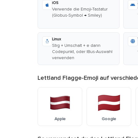
iOS
Verwende die Emoji-Tastatur
(Globus-Symbol → Smiley)
Linux
Strg + Umschalt + e dann
Codepunkt, oder IBus-Auswahl
verwenden
Lettland Flagge-Emoji auf verschie
Apple
Google