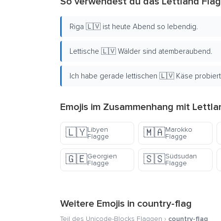
So verwendest du das Lettland Fla
Riga 🇱🇻 ist heute Abend so lebendig.
Lettische 🇱🇻 Wälder sind atemberaubend.
Ich habe gerade lettischen 🇱🇻 Käse probiert,
Emojis im Zusammenhang mit Lettla
Libyen
Marokko
🇱🇾
🇲🇦
Flagge
Flagge
Georgien
Südsudan
🇬🇪
🇸🇸
Flagge
Flagge
Weitere Emojis in
country-flag
Teil des Unicode-Blocks
Flaggen
›
country-flag