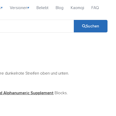
s
Versionen
Beliebt
Blog
Kaomoji
FAQ
▾
▾
Suchen
ere dunkelrote Streifen oben und unten.
d Alphanumeric Supplement
Blocks.