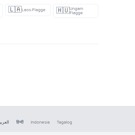
🇱🇦
Ungarn
🇭🇺
Laos-Flagge
Flagge
العربي
हिन्दी
Indonesia
Tagalog