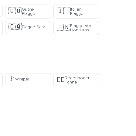
Guam-
Italien
🇬🇺
🇮🇹
Flagge
Flagge
🇨🇶
Flagge Von
🇭🇳
Flagge Sark
Honduras
🚩
Regenbogen-
🏳️‍🌈
Wimpel
Fahne