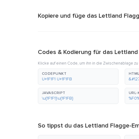
Kopiere und füge das Lettland Flagg
Codes & Kodierung für das Lettland
Klicke auf einen Code, um ihn in die Zwischenablage zu
CODEPUNKT
HTML
U+1F1F1 U+1F1FB
&#12
JAVASCRIPT
URL-
\u{1F1F1}\u{1F1FB}
%F0
So tippst du das Lettland Flagge-Em