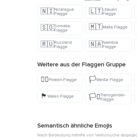
Nicaragua
Litauen
🇳🇮
🇱🇹
Flagge
Flagge
🇲🇹
Somalia-
🇸🇴
Malta Flagge
Flagge
Russland
Namibia
🇷🇺
🇳🇦
Flagge
Flagge
Weitere aus der
Flaggen
Gruppe
🏴‍☠️
🏳️
Piraten-Flagge
Weiße Flagge
🏴󠁧󠁢󠁷󠁬󠁳󠁿
Transgender-
🏳️‍⚧️
Wales Flagge
Flagge
Semantisch ähnliche Emojis
Nach Bedeutung mithilfe von Vektorsuche abgegli