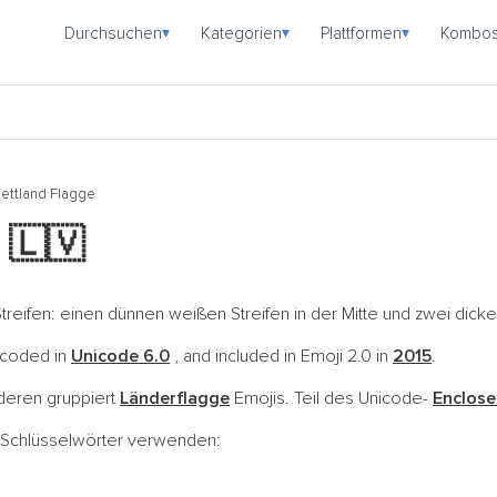
Durchsuchen
Kategorien
Plattformen
Kombo
▾
▾
▾
Lettland Flagge
i
🇱🇻
 Streifen: einen dünnen weißen Streifen in der Mitte und zwei dick
encoded in
Unicode 6.0
, and included in Emoji 2.0 in
2015
.
nderen gruppiert
Länderflagge
Emojis. Teil des Unicode-
Enclose
e Schlüsselwörter verwenden: