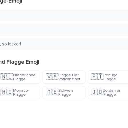
gge-Emoji
 so lecker!
nd Flagge Emoji
Niederlande
Flagge Der
Portugal
🇳🇱
🇻🇦
🇵🇹
Flagge
Vatikanstadt
Flagge
Monaco-
Schweiz
Jordanien
🇲🇨
🇦🇪
🇯🇴
Flagge
Flagge
Flagge