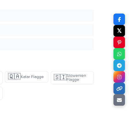
𝕏
🇶🇦
Slowenien
🇸🇮
Katar Flagge
Flagge