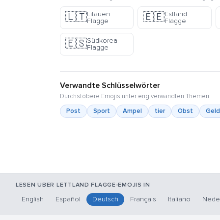
Litauen
Estland
🇱🇹
🇪🇪
Flagge
Flagge
Südkorea
🇪🇸
Flagge
Verwandte Schlüsselwörter
Durchstöbere Emojis unter eng verwandten Themen:
Post
Sport
Ampel
tier
Obst
Geld
LESEN ÜBER LETTLAND FLAGGE-EMOJIS IN
English
Español
Deutsch
Français
Italiano
Nede