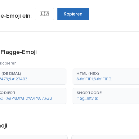
🇱🇻
Kopieren
e-Emoji ein:
 Flagge-Emoji
 kopieren.
 (DEZIMAL)
HTML (HEX)
7473;&#127483;
&#x1F1F1;&#x1F1FB;
KODIERT
SHORTCODE
%9F%87%B1%F0%9F%87%BB
:flag_latvia:
oji