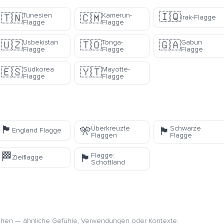
🇮🇶
Tunesien
Kamerun-
🇹🇳
🇨🇲
Irak-Flagge
Flagge
Flagge
Usbekistan
Tonga-
Gabun
🇺🇿
🇹🇴
🇬🇦
Flagge
Flagge
Flagge
Südkorea
Mayotte-
🇪🇸
🇾🇹
Flagge
Flagge
🏴󠁧󠁢󠁥󠁮󠁧󠁿
Überkreuzte
Schwarze
🎌
🏴
England Flagge
Flaggen
Flagge
🏁
Flagge:
🏴󠁧󠁢󠁳󠁣󠁴󠁿
Zielflagge
Schottland
chen — ähnliche Gefühle, Verwendungen oder Kontexte.