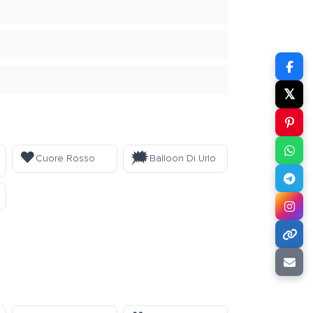
𝕏
❤️
🗯️
Cuore Rosso
Balloon Di Urlo