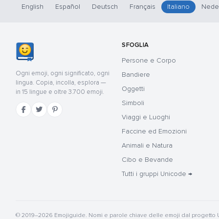
English
Español
Deutsch
Français
Italiano
Nede
SFOGLIA
Persone e Corpo
Ogni emoji, ogni significato, ogni
Bandiere
lingua. Copia, incolla, esplora —
Oggetti
in 15 lingue e oltre 3.700 emoji.
Simboli
Viaggi e Luoghi
Faccine ed Emozioni
Animali e Natura
Cibo e Bevande
Tutti i gruppi Unicode →
© 2019–2026 Emojiguide. Nomi e parole chiave delle emoji dal progetto