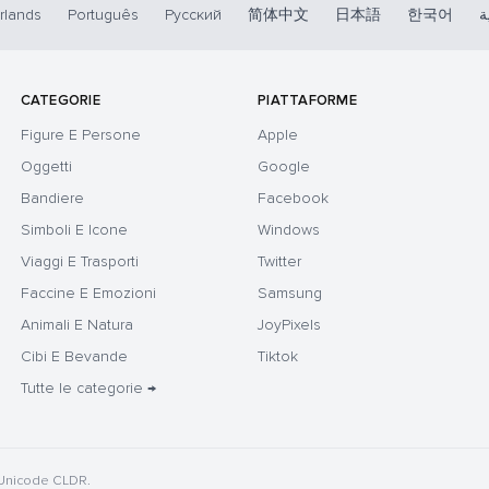
rlands
Português
Русский
简体中文
日本語
한국어
ة
CATEGORIE
PIATTAFORME
Figure E Persone
Apple
Oggetti
Google
Bandiere
Facebook
Simboli E Icone
Windows
Viaggi E Trasporti
Twitter
Faccine E Emozioni
Samsung
Animali E Natura
JoyPixels
Cibi E Bevande
Tiktok
Tutte le categorie →
 Unicode CLDR.