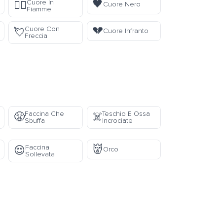
🖤
Cuore In
❤️‍🔥
Cuore Nero
Fiamme
💔
Cuore Con
💘
Cuore Infranto
Freccia
Faccina Che
Teschio E Ossa
😤
☠️
Sbuffa
Incrociate
👹
Faccina
😌
Orco
Sollevata