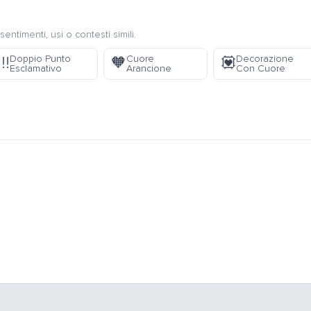
sentimenti, usi o contesti simili.
Doppio Punto
Cuore
Decorazione
‼️
🧡
💟
Esclamativo
Arancione
Con Cuore