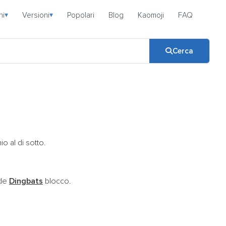
ni
Versioni
Popolari
Blog
Kaomoji
FAQ
▾
▾
Cerca
 al di sotto.
ode
Dingbats
blocco.