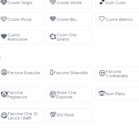
🩶
💚
💕
Cuore Grigio
Cuore Verde
Due Cuori
🩷
💙
🤍
Cuore Rosa
Cuore Blu
Cuore Bianco
Cuore
Cuori Che
🧡
💞
Arancione
Girano
o
😩
🫪
Faccina
😒
Faccina Esausta
Faccina Stravolta
Contrariata
🙊
Faccina
Testa Che
🤡
🤯
Non Parlo
Pagliaccio
Esplode
💯
Faccina Che Si
😋
100 Punti
Lecca I Baffi