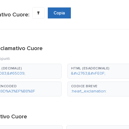
❣️
Copia
ativo Cuore:
Esclamativo Cuore
ppunti.
 (DECIMALE)
HTML (ESADECIMALE)
083;&#65039;
&#x2763;&#xFE0F;
-ENCODED
CODICE BREVE
%9D%A3%EF%B8%8F
:heart_exclamation:
ativo Cuore