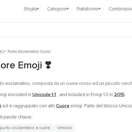
Sfoglia
Categorie
Piattaforme
Combinazio
▾
▾
▾
Punto Esclamativo Cuore
uore Emoji
❣️
to esclamativo, composta da un cuore rosso ed un piccolo cerchio
emoji encoded in
Unicode 1.1
, and included in Emoji 1.0 in
2015
.
i
ed è raggruppato con altri
Cuore
emoji. Parte del blocco Unic
i parole chiave:
punto esclamativo a cuore
simbolo