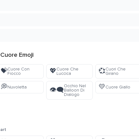
 Cuore Emoji
Cuore Con
Cuore Che
Cuori Che
💝
💖
💞
Fiocco
Luccica
Girano
💭
💛
Occhio Nel
Nuvoletta
Cuore Giallo
👁️‍🗨️
Balloon Di
Dialogo
art