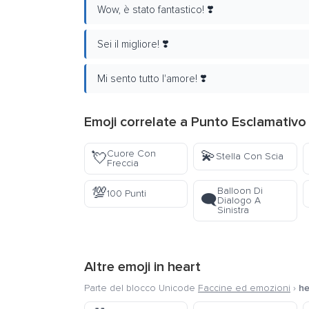
Wow, è stato fantastico! ❣️
Sei il migliore! ❣️
Mi sento tutto l'amore! ❣️
Emoji correlate a Punto Esclamativo
💫
Cuore Con
💘
Stella Con Scia
Freccia
💯
Balloon Di
100 Punti
🗨️
Dialogo A
Sinistra
Altre emoji in
heart
Parte del blocco Unicode
Faccine ed emozioni
›
he