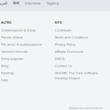
العربي
हिन्दी
Indonesia
Tagalog
ALTRO
SITO
Combinazioni di Emoji
Contribute
Parole chiave
Terms and Conditions
Per anno di pubblicazione
Privacy Policy
Versioni Unicode
Affiliate Disclosure
Emoji popolari
DMCA
Blog
Contact Us
Kaomoji
GNOME: The Free Software
Desktop Project
FAQ
Mappa del sito
robots.txt