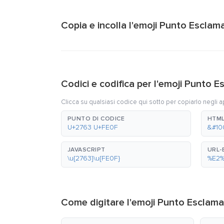
Copia e incolla l'emoji Punto Esclam
Codici e codifica per l'emoji Punto 
Clicca su qualsiasi codice qui sotto per copiarlo negli a
PUNTO DI CODICE
HTML
U+2763 U+FE0F
&#10
JAVASCRIPT
URL
\u{2763}\u{FE0F}
%E2
Come digitare l'emoji Punto Esclam