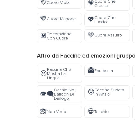
💜
Cuore Che
💗
Cuore Viola
Cresce
🤎
Cuore Che
💖
Cuore Marrone
Luccica
🩵
Decorazione
💟
Cuore Azzurro
Con Cuore
Altro da
Faccine ed emozioni
grupp
👻
Faccina Che
Fantasma
😛
Mostra La
Lingua
Occhio Nel
Faccina Sudata
😰
👁️‍🗨️
Balloon Di
In Ansia
Dialogo
🙈
💀
Non Vedo
Teschio