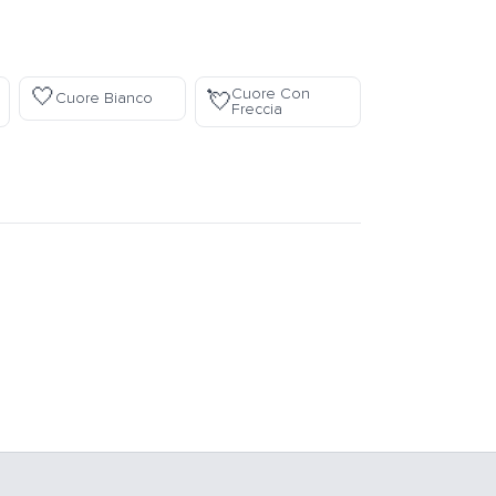
🤍
Cuore Con
💘
Cuore Bianco
Freccia