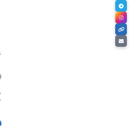
子
持
ル
す
️