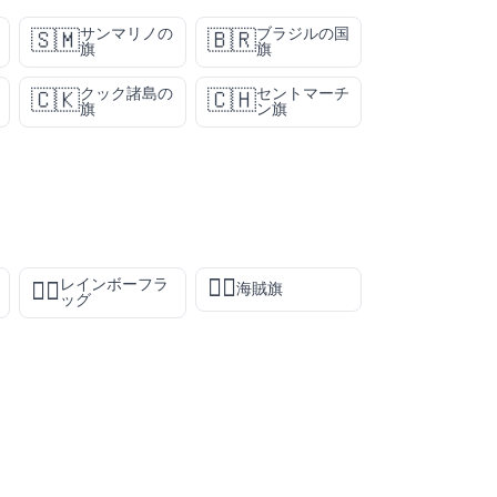
サンマリノの
ブラジルの国
🇸🇲
🇧🇷
旗
旗
クック諸島の
セントマーチ
🇨🇰
🇨🇭
旗
ン旗
🏴‍☠️
レインボーフラ
🏳️‍🌈
海賊旗
ッグ