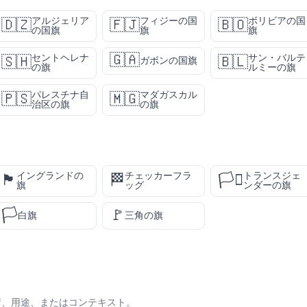
アルジェリア
フィジーの国
ボリビアの国
🇩🇿
🇫🇯
🇧🇴
の国旗
旗
旗
🇬🇦
セントヘレナ
サン・バルテ
🇸🇭
🇧🇱
ガボンの国旗
の旗
ルミーの旗
パレスチナ自
マダガスカル
🇵🇸
🇲🇬
治区の旗
の旗
イングランドの
チェッカーフラ
トランスジェ
🏴󠁧󠁢󠁥󠁮󠁧󠁿
🏁
🏳️‍⚧️
旗
ッグ
ンダーの旗
🏳️
🚩
白旗
三角の旗
情、用途、またはコンテキスト。