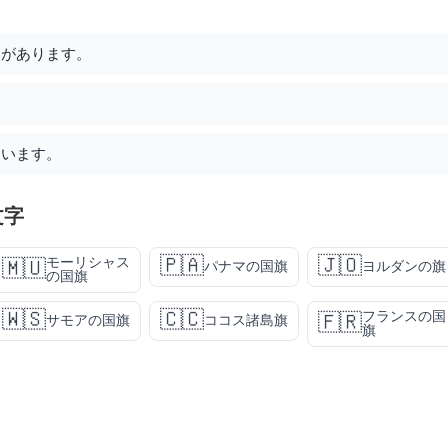
ーがあります。
ています。
文字
🇵🇦
🇯🇴
モーリシャス
🇲🇺
パナマの国旗
ヨルダンの旗
の国旗
🇼🇸
🇨🇨
フランスの国
🇫🇷
サモアの国旗
ココス諸島旗
旗