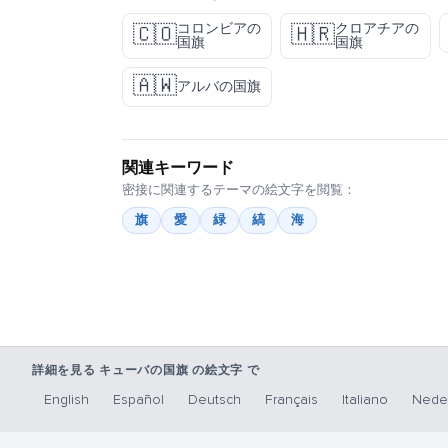
コロンビアの
クロアチアの
🇨🇴
🇭🇷
国旗
国旗
🇦🇼
アルバの国旗
関連キーワード
密接に関連するテーマの絵文字を閲覧：
旗
愛
緑
縞
海
詳細を見る キューバの国旗 の絵文字 で
English
Español
Deutsch
Français
Italiano
Nede