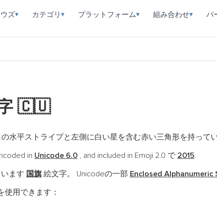
ラウズ
カテゴリ
プラットフォーム
組み合わせ
バ
▾
▾
▾
▾
文字
🇨🇺
白の水平ストライプと左側に白い星を含む赤い三角形を持って
ncoded in
Unicode 6.0
, and included in Emoji 2.0 で
2015
.
ています
国旗
絵文字。 Unicodeの一部
Enclosed Alphanumeric
を使用できます：