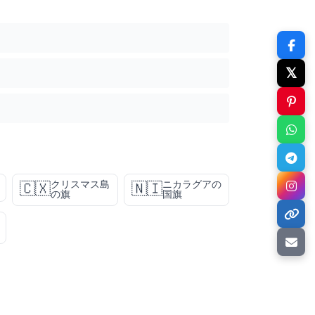
𝕏
クリスマス島
ニカラグアの
🇨🇽
🇳🇮
の旗
国旗