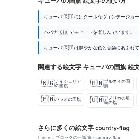
キューバの国旗 絵文字の使い方
キューバ 🇨🇺 にはクールなヴィンテージカ
ハバナ 🇨🇺 でモヒートを楽しんでいます。
キューバ 🇨🇺 は鮮やかな色と音楽にあふれ
関連する絵文字 キューバの国旗 絵
ナイジェリア
ブルネイの国
🇳🇬
🇧🇳
の国旗
旗
🇵🇼
アメリカの離
🇺🇲
パラオの国旗
島の旗
さらに多くの絵文字
country-flag
Unicode ブロックの一部
旗
›
country-flag