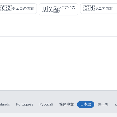
🇨🇿
🇬🇳
ウルグアイの
🇺🇾
チェコの国旗
ギニア国旗
国旗
rlands
Português
Русский
简体中文
日本語
한국어
ة