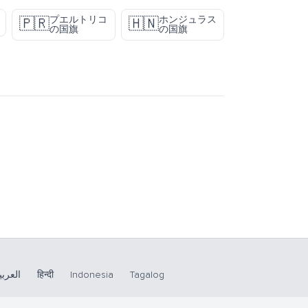
プエルトリコ
ホンジュラス
🇵🇷
🇭🇳
の国旗
の国旗
العربي
हिन्दी
Indonesia
Tagalog