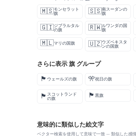
モンセラット
南スーダンの
🇲🇸
🇸🇸
旗
旗
ジブラルタル
ルワンダの国
🇬🇮
🇷🇼
の旗
旗
🇲🇱
ウズベキスタ
🇺🇿
マリの国旗
ンの国旗
さらに表示
旗
グループ
🏴󠁧󠁢󠁷󠁬󠁳󠁿
🎌
ウェールズの旗
祝日の旗
🏴
スコットランド
🏴󠁧󠁢󠁳󠁣󠁴󠁿
黒旗
の旗
意味的に類似した絵文字
ベクター検索を使用して意味で一致 — 類似した感