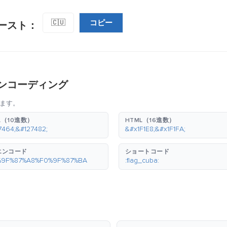
コピー
🇨🇺
ースト：
ンコーディング
ます。
L（10進数）
HTML（16進数）
7464;&#127482;
&#x1F1E8;&#x1F1FA;
エンコード
ショートコード
%9F%87%A8%F0%9F%87%BA
:flag_cuba: