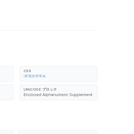
CSS
\1F1E8\1F1FA
UNICODE ブロック
Enclosed Alphanumeric Supplement