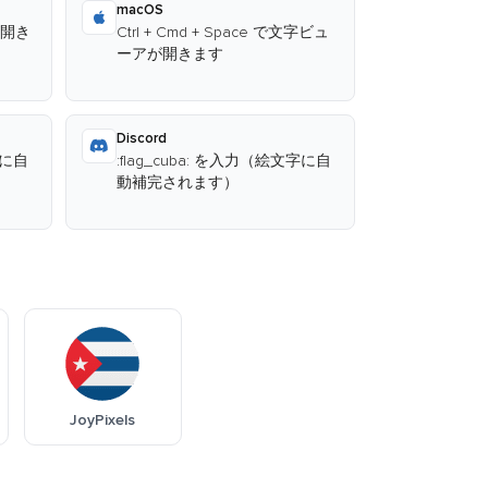
macOS
が開き
Ctrl + Cmd + Space で文字ビュ
ーアが開きます
Discord
字に自
:flag_cuba: を入力（絵文字に自
動補完されます）
JoyPixels