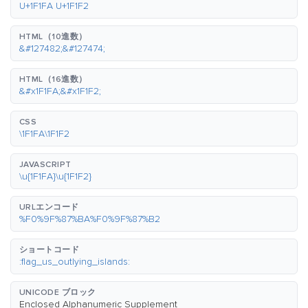
U+1F1FA U+1F1F2
HTML（10進数）
&#127482;&#127474;
HTML（16進数）
&#x1F1FA;&#x1F1F2;
CSS
\1F1FA\1F1F2
JAVASCRIPT
\u{1F1FA}\u{1F1F2}
URLエンコード
%F0%9F%87%BA%F0%9F%87%B2
ショートコード
:flag_us_outlying_islands:
UNICODE ブロック
Enclosed Alphanumeric Supplement