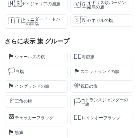
🇳🇬
イギリス領バージン
🇻🇬
ナイジェリアの国旗
諸島の旗
🇸🇳
トリニダード・トバ
🇹🇹
セネガルの旗
ゴの国旗
さらに表示
旗
グループ
🏴󠁧󠁢󠁷󠁬󠁳󠁿
🏴‍☠️
ウェールズの旗
海賊旗
🏳️
🏴󠁧󠁢󠁳󠁣󠁴󠁿
白旗
スコットランドの旗
🏴󠁧󠁢󠁥󠁮󠁧󠁿
🎌
イングランドの旗
祝日の旗
🚩
トランスジェンダーの
🏳️‍⚧️
三角の旗
旗
🏁
🏳️‍🌈
チェッカーフラッグ
レインボーフラッグ
🏴
黒旗