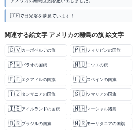
アメリカの離島🇺🇲を思い出しました。
🇺🇲で日光浴を夢見ています！
関連する絵文字 アメリカの離島の旗 絵文字
🇨🇻
🇵🇭
カーボベルデの旗
フィリピンの国旗
🇵🇼
🇳🇺
パラオの国旗
ニウエの旗
🇪🇨
🇱🇰
エクアドルの国旗
スペインの国旗
🇹🇿
🇸🇴
タンザニアの国旗
ソマリアの国旗
🇮🇪
🇲🇭
アイルランドの国旗
マーシャル諸島
🇧🇷
🇲🇷
ブラジルの国旗
モーリタニアの国旗