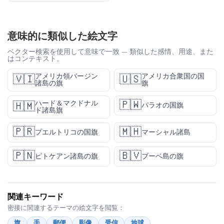
意味的に類似した絵文字
ベクター検索を使用して意味で一致 — 類似した感情、用途、また
はコンテキスト。
アメリカ領バージン
アメリカ合衆国の国
🇻🇮
🇺🇸
諸島の旗
旗
🇵🇼
ハード＆マクドナル
🇭🇲
パラオの国旗
ド諸島旗
🇵🇷
🇲🇭
プエルトリコの国旗
マーシャル諸島
🇵🇳
🇧🇻
ピトケアン諸島の旗
ブーベ島の旗
関連キーワード
密接に関連するテーマの絵文字を閲覧：
旗
手
郵便
彫像
受信
地球