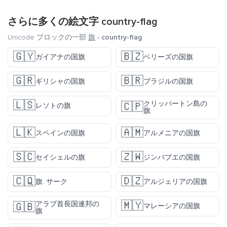
さらに多くの絵文字
country-flag
Unicode ブロックの一部
旗
›
country-flag
🇬🇾
🇧🇿
ガイアナの国旗
ベリーズの国旗
🇬🇷
🇧🇷
ギリシャの国旗
ブラジルの国旗
🇱🇸
クリッパートン島の
🇨🇵
レソトの旗
旗
🇱🇰
🇦🇲
スペインの国旗
アルメニアの国旗
🇸🇨
🇿🇼
セイシェルの旗
ジンバブエの国旗
🇨🇶
🇩🇿
旗: サーク
アルジェリアの国旗
🇲🇾
アラブ首長国連邦の
🇬🇧
マレーシアの国旗
旗