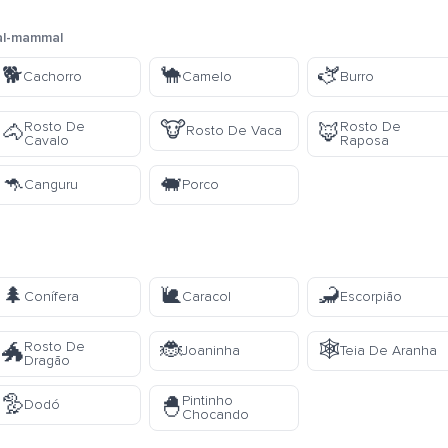
al-mammal
🐕
🐪
🫏
Cachorro
Camelo
Burro
🐮
Rosto De
Rosto De
🐴
🦊
Rosto De Vaca
Cavalo
Raposa
🦘
🐖
Canguru
Porco
🌲
🐌
🦂
Conífera
Caracol
Escorpião
🐞
🕸️
Rosto De
🐲
Joaninha
Teia De Aranha
Dragão
🦤
Pintinho
🐣
Dodó
Chocando