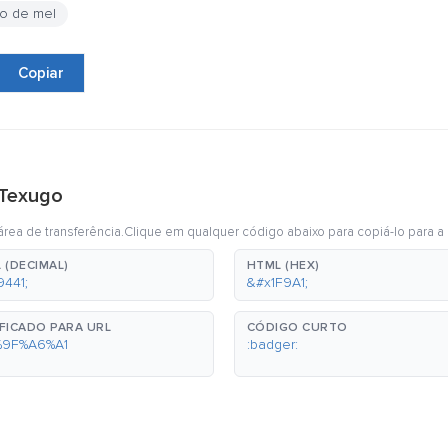
o de mel
Copiar
 Texugo
rea de transferência.Clique em qualquer código abaixo para copiá-lo para a 
 (DECIMAL)
HTML (HEX)
9441;
&#x1F9A1;
FICADO PARA URL
CÓDIGO CURTO
%9F%A6%A1
:badger: