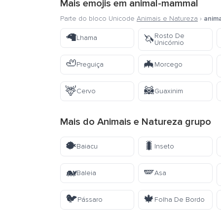
Mais emojis em
animal-mammal
Parte do bloco Unicode
Animais e Natureza
›
anim
🦙
Rosto De
🦄
Lhama
Unicórnio
🦥
🦇
Preguiça
Morcego
🦌
🦝
Cervo
Guaxinim
Mais do
Animais e Natureza
grupo
🐡
🐛
Baiacu
Inseto
🐋
🪽
Baleia
Asa
🐦
🍁
Pássaro
Folha De Bordo