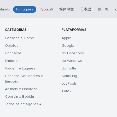
rlands
Português
Русский
简体中文
日本語
한국어
ة
CATEGORIAS
PLATAFORMAS
Pessoas e Corpo
Apple
Objetos
Google
Bandeiras
do Facebook
Símbolos
do Windows
Viagem e Lugares
do Twitter
Carinhas Sorridentes e
Samsung
Emoção
JoyPixels
Animais e Natureza
Tiktok
Comida e Bebida
Todas as categorias →