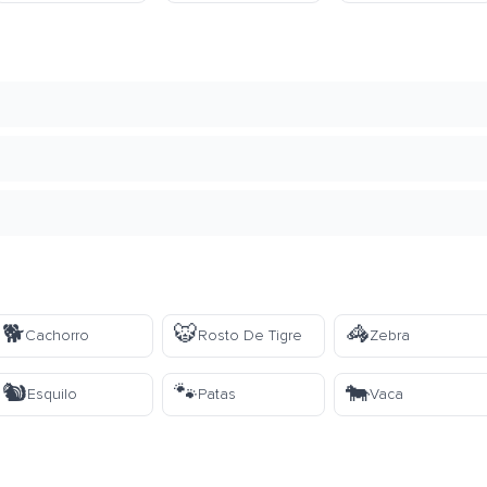
🐕
🐯
🦓
Cachorro
Rosto De Tigre
Zebra
🐿️
🐾
🐄
Esquilo
Patas
Vaca