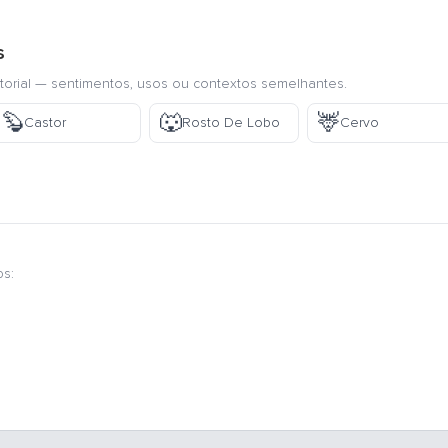
s
torial — sentimentos, usos ou contextos semelhantes.
🦫
🐺
🦌
Castor
Rosto De Lobo
Cervo
os: