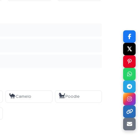
𝕏
🐪
🐩
Camelo
Poodle