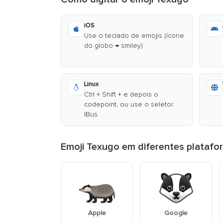
iOS
Use o teclado de emojis (ícone
do globo → smiley)
Linux
Ctrl + Shift + e depois o
codepoint, ou use o seletor
IBus
Emoji Texugo em diferentes platafo
Apple
Google