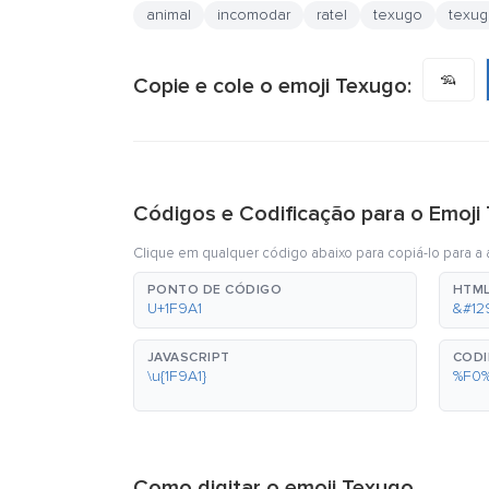
animal
incomodar
ratel
texugo
texug
🦡
Copie e cole o emoji Texugo:
Códigos e Codificação para o Emoji
Clique em qualquer código abaixo para copiá-lo para a á
PONTO DE CÓDIGO
HTML
U+1F9A1
&#12
JAVASCRIPT
CODI
\u{1F9A1}
%F0
Como digitar o emoji Texugo