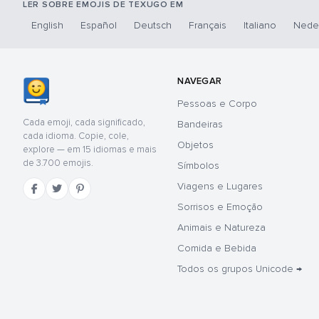
LER SOBRE EMOJIS DE TEXUGO EM
English
Español
Deutsch
Français
Italiano
Nede
NAVEGAR
Pessoas e Corpo
Cada emoji, cada significado,
Bandeiras
cada idioma. Copie, cole,
Objetos
explore — em 15 idiomas e mais
de 3.700 emojis.
Símbolos
Viagens e Lugares
Sorrisos e Emoção
Animais e Natureza
Comida e Bebida
Todos os grupos Unicode →