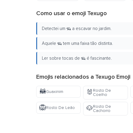
Como usar o emoji Texugo
Detectei um 🦡 a escavar no jardim.
Aquele 🦡 tem uma faixa tão distinta.
Ler sobre tocas de 🦡 é fascinante.
Emojis relacionados a Texugo Emoji
🦝
Rosto De
🐰
Guaxinim
Coelho
🦁
Rosto De
🐶
Rosto De Leão
Cachorro