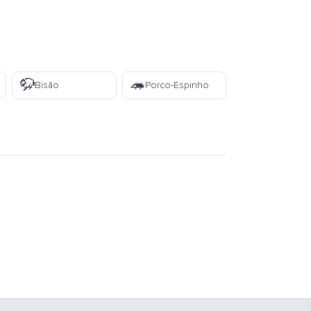
🦬
🦔
Bisão
Porco-Espinho