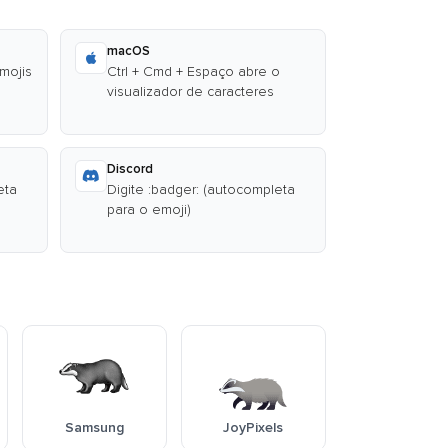
macOS
emojis
Ctrl + Cmd + Espaço abre o
visualizador de caracteres
Discord
eta
Digite :badger: (autocompleta
para o emoji)
Samsung
JoyPixels