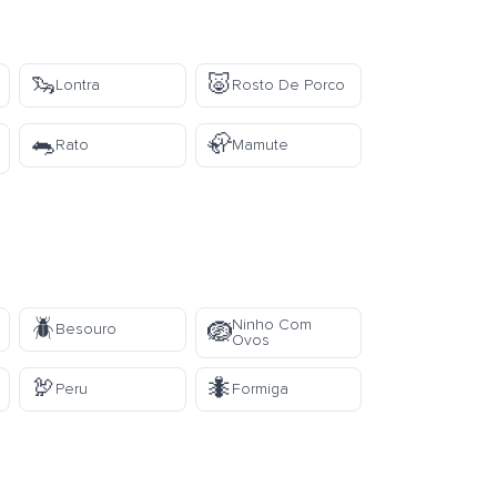
🦦
🐷
Lontra
Rosto De Porco
🐀
🦣
Rato
Mamute
🪲
Ninho Com
🪺
Besouro
Ovos
🦃
🐜
Peru
Formiga