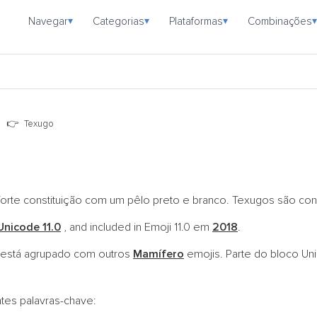
Navegar
Categorias
Plataformas
Combinações
▾
▾
▾
▾
o
Texugo
orte constituição com um pêlo preto e branco. Texugos são con
Unicode 11.0
, and included in Emoji 11.0 em
2018
.
está agrupado com outros
Mamífero
emojis. Parte do bloco U
ntes palavras-chave: