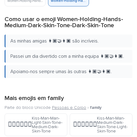
Women-Holding-Hands-Medium-Skin-Tone-Dark-Skin-Tone
Women-Holding-Hands-Medium-Dark-Skin-Tone-Dark-Skin-Tone
Como usar o emoji Women-Holding-Hands-
Medium-Dark-Skin-Tone-Dark-Skin-Tone
As minhas amigas 👩🏾‍🤝‍👩🏿 são incríveis.
Passei um dia divertido com a minha equipa 👩🏾‍🤝‍👩🏿.
Apoiamo-nos sempre umas às outras 👩🏾‍🤝‍👩🏿.
Mais emojis em
family
Parte do bloco Unicode
Pessoas e Corpo
›
family
Kiss-Man-Man-
Kiss-Man-Man-
Light-Skin-Tone-
Medium-Dark-
👨🏻‍❤️‍💋‍👨🏾
👨🏾‍❤️‍💋‍👨🏻
Medium-Dark-
Skin-Tone-Light-
Skin-Tone
Skin-Tone