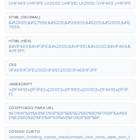
U+1F469 U+1F3FE U+200D U+1F91D U+200D U+1F469 U+1F3FF
HTML (DECIMAL)
&#128105;&#127998;&#8205;&#129309;&#8205;&#128105;&#12
7999;
HTML (HEX)
&#x1F469;&#x1F3FE;&#x200D;&#x1F91D;&#x200D;&#x1F469;&
#x1F3FF;
CSS
\1F469\1F3FE\200D\1F91D\200D\1F469\1F3FF
JAVASCRIPT
\u{1F469}\u{1F3FE}\u{200D}\u{1F91D}\u{200D}\u{1F469}\u{1F3F
F}
CODIFICADO PARA URL
%F0%9F%91%A9%F0%9F%8F%BE%E2%80%8D%F0%9F%A4%9
D%E2%80%8D%F0%9F%91%A9%F0%9F%8F%BF
CÓDIGO CURTO
:women_holding_hands_mediumdark_skin_tone_dark_skin_t