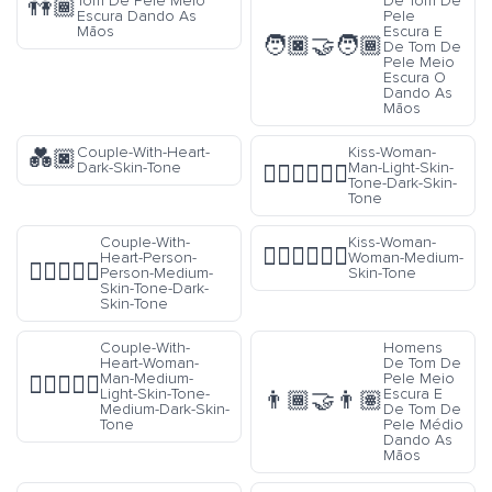
Tom De Pele Meio
De Tom De
👫🏾
Escura Dando As
Pele
Mãos
Escura E
🧑🏿‍🤝‍🧑🏾
De Tom De
Pele Meio
Escura O
Dando As
Mãos
Couple-With-Heart-
Kiss-Woman-
💑🏿
Dark-Skin-Tone
Man-Light-Skin-
👩🏻‍❤️‍💋‍👨🏿
Tone-Dark-Skin-
Tone
Couple-With-
Kiss-Woman-
👩🏽‍❤️‍💋‍👩🏽
Heart-Person-
Woman-Medium-
🧑🏽‍❤️‍🧑🏿
Person-Medium-
Skin-Tone
Skin-Tone-Dark-
Skin-Tone
Couple-With-
Homens
Heart-Woman-
De Tom De
Man-Medium-
Pele Meio
👩🏼‍❤️‍👨🏾
Light-Skin-Tone-
Escura E
👨🏾‍🤝‍👨🏽
Medium-Dark-Skin-
De Tom De
Tone
Pele Médio
Dando As
Mãos