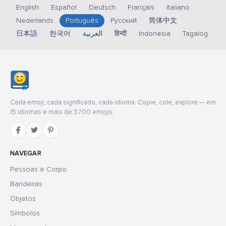
English
Español
Deutsch
Français
Italiano
Nederlands
Português
Русский
简体中文
日本語
한국어
العربية
हिन्दी
Indonesia
Tagalog
Cada emoji, cada significado, cada idioma. Copie, cole, explore — em
15 idiomas e mais de 3.700 emojis.
NAVEGAR
Pessoas e Corpo
Bandeiras
Objetos
Símbolos