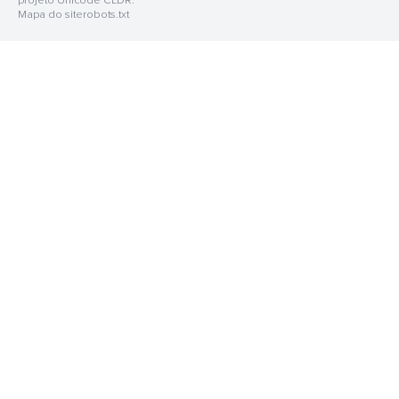
projeto Unicode CLDR.
Mapa do site
robots.txt