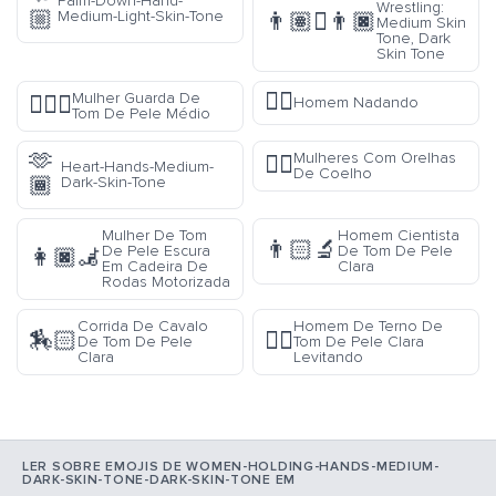
Palm-Down-Hand-
Wrestling:
🏼
Medium-Light-Skin-Tone
👨🏽‍🫯‍👨🏿
Medium Skin
Tone, Dark
Skin Tone
🏊‍♂️
Mulher Guarda De
💂🏽‍♀️
Homem Nadando
Tom De Pele Médio
🫶
Mulheres Com Orelhas
👯‍♀️
Heart-Hands-Medium-
De Coelho
🏾
Dark-Skin-Tone
Mulher De Tom
Homem Cientista
👨🏻‍🔬
De Pele Escura
De Tom De Pele
👩🏿‍🦼
Em Cadeira De
Clara
Rodas Motorizada
Corrida De Cavalo
Homem De Terno De
🏇🏻
🕴🏻
De Tom De Pele
Tom De Pele Clara
Clara
Levitando
LER SOBRE EMOJIS DE WOMEN-HOLDING-HANDS-MEDIUM-
DARK-SKIN-TONE-DARK-SKIN-TONE EM