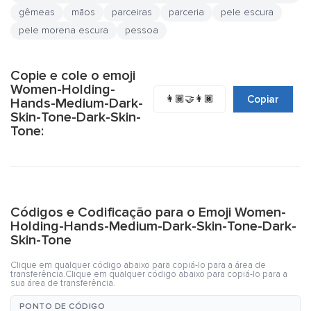
gêmeas
mãos
parceiras
parceria
pele escura
pele morena escura
pessoa
Copie e cole o emoji
Women-Holding-
👩🏾‍🤝‍👩🏿
Copiar
Hands-Medium-Dark-
Skin-Tone-Dark-Skin-
Tone:
Códigos e Codificação para o Emoji Women-
Holding-Hands-Medium-Dark-Skin-Tone-Dark-
Skin-Tone
Clique em qualquer código abaixo para copiá-lo para a área de
transferência.Clique em qualquer código abaixo para copiá-lo para a
sua área de transferência.
PONTO DE CÓDIGO