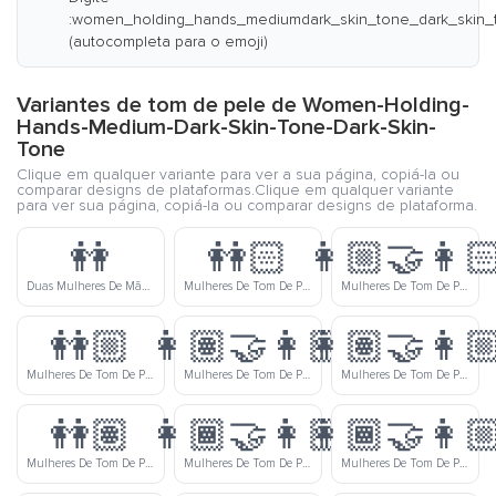
:women_holding_hands_mediumdark_skin_tone_dark_skin_
(autocompleta para o emoji)
Variantes de tom de pele de Women-Holding-
Hands-Medium-Dark-Skin-Tone-Dark-Skin-
Tone
Clique em qualquer variante para ver a sua página, copiá-la ou
comparar designs de plataformas.Clique em qualquer variante
para ver sua página, copiá-la ou comparar designs de plataforma.
👭
👭🏻
👩🏼‍🤝‍👩
Duas Mulheres De Mãos Dadas
Mulheres De Tom De Pele Clara Dando As Mãos
Mulheres De Tom De Pele Meio Clara E De Tom De Pele Clara Dando As Mãos
👭🏼
👩🏽‍🤝‍👩🏻
👩🏽‍🤝‍👩
Mulheres De Tom De Pele Meio Clara Dando As Mãos
Mulheres De Tom De Pele Médio E De Tom De Pele Clara Dando As Mãos
Mulheres De Tom De Pele Médio E De Tom De Pele Meio Clara Dando As Mãos
👭🏽
👩🏾‍🤝‍👩🏻
👩🏾‍🤝‍👩
Mulheres De Tom De Pele Médio Dando As Mãos
Mulheres De Tom De Pele Meio Escura E De Tom De Pele Clara Dando As Mãos
Mulheres De Tom De Pele Meio Escura E De Tom De Pele Meio Clara Dando As Mãos