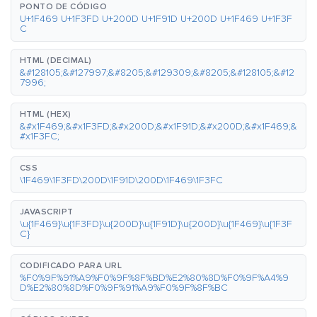
PONTO DE CÓDIGO
U+1F469 U+1F3FD U+200D U+1F91D U+200D U+1F469 U+1F3F
C
HTML (DECIMAL)
&#128105;&#127997;&#8205;&#129309;&#8205;&#128105;&#12
7996;
HTML (HEX)
&#x1F469;&#x1F3FD;&#x200D;&#x1F91D;&#x200D;&#x1F469;&
#x1F3FC;
CSS
\1F469\1F3FD\200D\1F91D\200D\1F469\1F3FC
JAVASCRIPT
\u{1F469}\u{1F3FD}\u{200D}\u{1F91D}\u{200D}\u{1F469}\u{1F3F
C}
CODIFICADO PARA URL
%F0%9F%91%A9%F0%9F%8F%BD%E2%80%8D%F0%9F%A4%9
D%E2%80%8D%F0%9F%91%A9%F0%9F%8F%BC