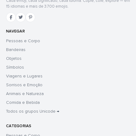
Cada emoji, cada significado, cada idioma. Copie, cole, explore — em
15 idiomas e mais de 3.700 emojis.
NAVEGAR
Pessoas e Corpo
Bandeiras
Objetos
Símbolos
Viagens e Lugares
Sorrisos e Emoção
Animais e Natureza
Comida e Bebida
Todos os grupos Unicode →
CATEGORIAS
Pessoas e Corpo