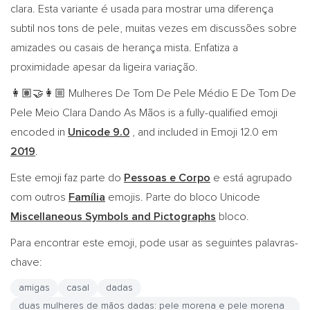
clara. Esta variante é usada para mostrar uma diferença
subtil nos tons de pele, muitas vezes em discussões sobre
amizades ou casais de herança mista. Enfatiza a
proximidade apesar da ligeira variação.
Mulheres De Tom De Pele Médio E De Tom De
👩🏽‍🤝‍👩🏼
Pele Meio Clara Dando As Mãos is a fully-qualified emoji
encoded in
Unicode 9.0
, and included in Emoji 12.0 em
2019
.
Este emoji faz parte do
Pessoas e Corpo
e está agrupado
com outros
Família
emojis. Parte do bloco Unicode
Miscellaneous Symbols and Pictographs
bloco.
Para encontrar este emoji, pode usar as seguintes palavras-
chave:
amigas
casal
dadas
duas mulheres de mãos dadas: pele morena e pele morena