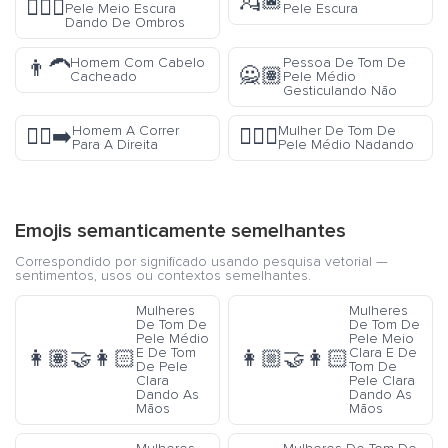
💂🏿
🤷🏾‍♂️
Pele Meio Escura
Pele Escura
Dando De Ombros
Homem Com Cabelo
Pessoa De Tom De
👨‍🦱
🙅🏽
Cacheado
Pele Médio
Gesticulando Não
Homem A Correr
Mulher De Tom De
🏃‍♂️‍➡️
🏊🏽‍♀️
Para A Direita
Pele Médio Nadando
Emojis semanticamente semelhantes
Correspondido por significado usando pesquisa vetorial —
sentimentos, usos ou contextos semelhantes.
Mulheres
Mulheres
De Tom De
De Tom De
Pele Médio
Pele Meio
E De Tom
Clara E De
👩🏽‍🤝‍👩🏻
👩🏼‍🤝‍👩🏻
De Pele
Tom De
Clara
Pele Clara
Dando As
Dando As
Mãos
Mãos