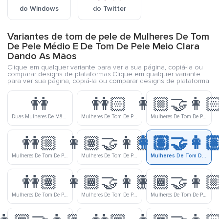
do Windows
do Twitter
Variantes de tom de pele de Mulheres De Tom
De Pele Médio E De Tom De Pele Meio Clara
Dando As Mãos
Clique em qualquer variante para ver a sua página, copiá-la ou
comparar designs de plataformas.Clique em qualquer variante
para ver sua página, copiá-la ou comparar designs de plataforma.
👭
👭🏻
👩🏼‍🤝‍👩
Duas Mulheres De Mãos Dadas
Mulheres De Tom De Pele Clara Dando As Mãos
Mulheres De Tom De Pele Meio Clara E De Tom De Pele Clara Dando As Mãos
👭🏼
👩🏽‍🤝‍👩🏻
👩🏽‍🤝‍👩
Mulheres De Tom De Pele Meio Clara Dando As Mãos
Mulheres De Tom De Pele Médio E De Tom De Pele Clara Dando As Mãos
Mulheres De Tom De Pele Médio E De Tom De Pele Meio Clara Dando As Mãos
👭🏽
👩🏾‍🤝‍👩🏻
👩🏾‍🤝‍👩
Mulheres De Tom De Pele Médio Dando As Mãos
Mulheres De Tom De Pele Meio Escura E De Tom De Pele Clara Dando As Mãos
Mulheres De Tom De Pele Meio Escura E De Tom De Pele Meio Clara Dando As Mãos