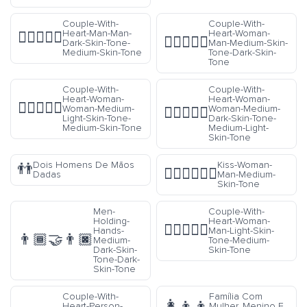
Couple-With-
Couple-With-
Heart-Man-Man-
Heart-Woman-
👨🏿‍❤️‍👨🏽
👩🏽‍❤️‍👨🏿
Dark-Skin-Tone-
Man-Medium-Skin-
Medium-Skin-Tone
Tone-Dark-Skin-
Tone
Couple-With-
Couple-With-
Heart-Woman-
Heart-Woman-
👩🏼‍❤️‍👩🏽
Woman-Medium-
Woman-Medium-
👩🏾‍❤️‍👩🏼
Light-Skin-Tone-
Dark-Skin-Tone-
Medium-Skin-Tone
Medium-Light-
Skin-Tone
Dois Homens De Mãos
Kiss-Woman-
👬
👩🏽‍❤️‍💋‍👨🏽
Dadas
Man-Medium-
Skin-Tone
Men-
Couple-With-
Holding-
Heart-Woman-
👩🏻‍❤️‍👨🏽
Hands-
Man-Light-Skin-
👨🏾‍🤝‍👨🏿
Medium-
Tone-Medium-
Dark-Skin-
Skin-Tone
Tone-Dark-
Skin-Tone
Couple-With-
Família Com
👩‍👦‍👦
Heart-Person-
Mulher, Menino E