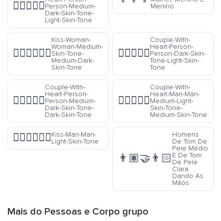
🧑🏾‍❤️‍🧑🏻
Person-Medium-
Menino
Dark-Skin-Tone-
Light-Skin-Tone
Kiss-Woman-
Couple-With-
Woman-Medium-
Heart-Person-
👩🏽‍❤️‍💋‍👩🏾
🧑🏿‍❤️‍🧑🏻
Skin-Tone-
Person-Dark-Skin-
Medium-Dark-
Tone-Light-Skin-
Skin-Tone
Tone
Couple-With-
Couple-With-
Heart-Person-
Heart-Man-Man-
🧑🏾‍❤️‍🧑🏿
👨🏼‍❤️‍👨🏽
Person-Medium-
Medium-Light-
Dark-Skin-Tone-
Skin-Tone-
Dark-Skin-Tone
Medium-Skin-Tone
Kiss-Man-Man-
Homens
👨🏻‍❤️‍💋‍👨🏻
Light-Skin-Tone
De Tom De
Pele Médio
E De Tom
👨🏽‍🤝‍👨🏻
De Pele
Clara
Dando As
Mãos
Mais do
Pessoas e Corpo
grupo