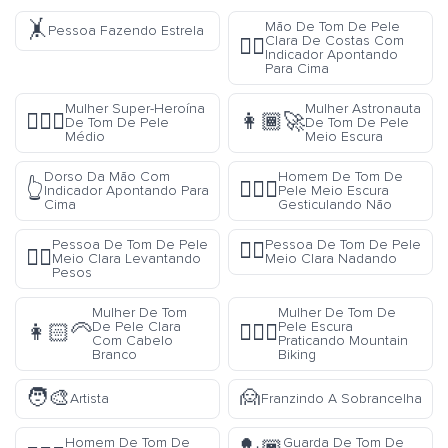
🤸
Mão De Tom De Pele
Pessoa Fazendo Estrela
Clara De Costas Com
👆🏻
Indicador Apontando
Para Cima
Mulher Super-Heroína
Mulher Astronauta
🦸🏽‍♀️
👩🏾‍🚀
De Tom De Pele
De Tom De Pele
Médio
Meio Escura
Dorso Da Mão Com
Homem De Tom De
👆
🙅🏾‍♂️
Indicador Apontando Para
Pele Meio Escura
Cima
Gesticulando Não
Pessoa De Tom De Pele
Pessoa De Tom De Pele
🏊🏼
🏋🏼
Meio Clara Levantando
Meio Clara Nadando
Pesos
Mulher De Tom
Mulher De Tom De
De Pele Clara
Pele Escura
👩🏻‍🦳
🚵🏿‍♀️
Com Cabelo
Praticando Mountain
Branco
Biking
🧑‍🎨
🙍
Artista
Franzindo A Sobrancelha
Homem De Tom De
Guarda De Tom De