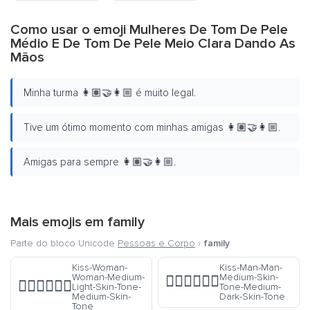
Como usar o emoji Mulheres De Tom De Pele
Médio E De Tom De Pele Meio Clara Dando As
Mãos
Minha turma 👩🏽‍🤝‍👩🏼 é muito legal.
Tive um ótimo momento com minhas amigas 👩🏽‍🤝‍👩🏼.
Amigas para sempre 👩🏽‍🤝‍👩🏼.
Mais emojis em
family
Parte do bloco Unicode
Pessoas e Corpo
›
family
Kiss-Woman-
Kiss-Man-Man-
Woman-Medium-
Medium-Skin-
👨🏽‍❤️‍💋‍👨🏾
👩🏼‍❤️‍💋‍👩🏽
Light-Skin-Tone-
Tone-Medium-
Medium-Skin-
Dark-Skin-Tone
Tone