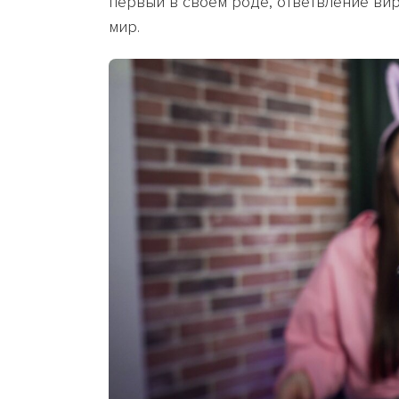
первый в своем роде, ответвление виру
мир.