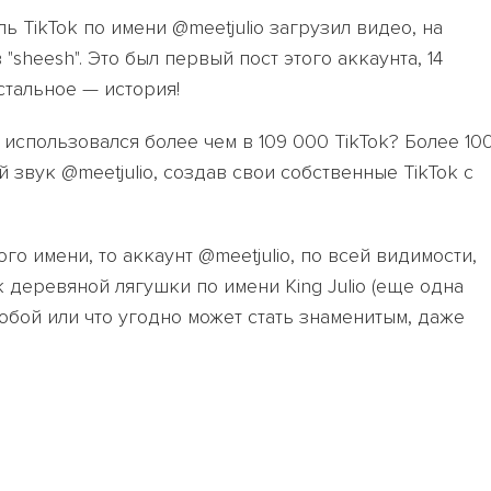
ь TikTok по имени @meetjulio загрузил видео, на
"sheesh". Это был первый пост этого аккаунта, 14
остальное — история!
 использовался более чем в 109 000 TikTok? Более 10
звук @meetjulio, создав свои собственные TikTok с
о имени, то аккаунт @meetjulio, по всей видимости,
k деревяной лягушки по имени King Julio (еще одна
юбой или что угодно может стать знаменитым, даже