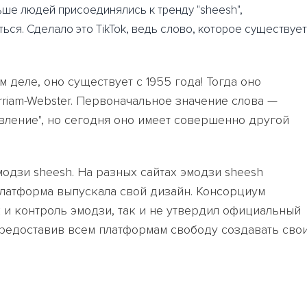
льше людей присоединялись к тренду "sheesh",
ься. Сделало это TikTok, ведь слово, которое существует
м деле, оно существует с 1955 года! Тогда оно
riam-Webster. Первоначальное значение слова —
вление", но сегодня оно имеет совершенно другой
модзи sheesh. На разных сайтах эмодзи sheesh
платформа выпускала свой дизайн. Консорциум
 и контроль эмодзи, так и не утвердил официальный
предоставив всем платформам свободу создавать сво