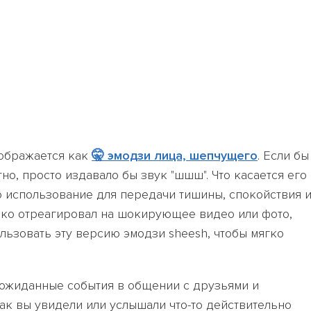
тображается как
🤫 эмодзи лица, шепчущего
. Если бы
тно, просто издавало бы звук "шшш". Что касается его
о использование для передачи тишины, спокойствия 
омко отреагировал на шокирующее видео или фото,
льзовать эту версию эмодзи sheesh, чтобы мягко
еожиданные события в общении с друзьями и
как вы увидели или услышали что-то действительно