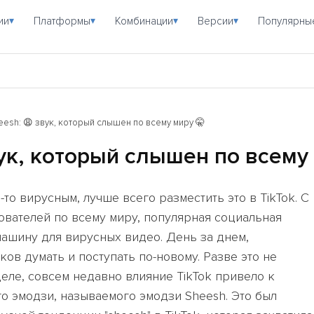
ии
Платформы
Комбинации
Версии
Популярны
▾
▾
▾
▾
esh: 😩 звук, который слышен по всему миру 🤫
ук, который слышен по всему
-то вирусным, лучше всего разместить это в TikTok. С
вателей по всему миру, популярная социальная
ашину для вирусных видео. День за днем,
в думать и поступать по-новому. Разве это не
деле, совсем недавно влияние TikTok привело к
о эмодзи, называемого эмодзи Sheesh. Это был