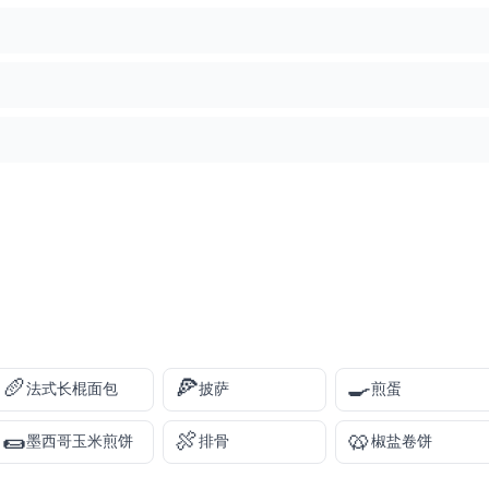
🥖
🍕
🍳
法式长棍面包
披萨
煎蛋
🌯
🍖
🥨
墨西哥玉米煎饼
排骨
椒盐卷饼