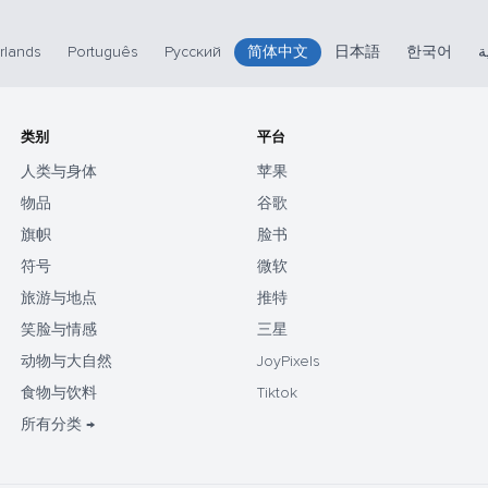
rlands
Português
Русский
简体中文
日本語
한국어
ة
类别
平台
人类与身体
苹果
物品
谷歌
旗帜
脸书
符号
微软
旅游与地点
推特
笑脸与情感
三星
动物与大自然
JoyPixels
食物与饮料
Tiktok
所有分类 →