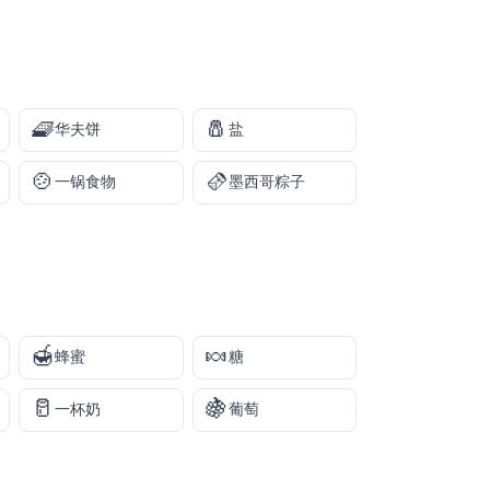
🧇
🧂
华夫饼
盐
🍲
🫔
一锅食物
墨西哥粽子
🍯
🍬
蜂蜜
糖
🥛
🍇
一杯奶
葡萄