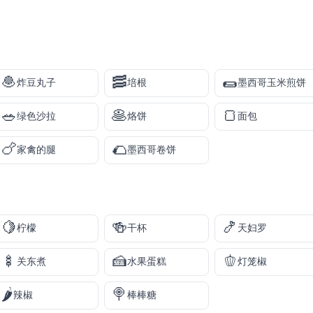
🧆
🥓
🌯
炸豆丸子
培根
墨西哥玉米煎饼
🥗
🥞
🍞
绿色沙拉
烙饼
面包
🍗
🌮
家禽的腿
墨西哥卷饼
🍋
🍻
🍤
柠檬
干杯
天妇罗
🍢
🍰
🫑
关东煮
水果蛋糕
灯笼椒
🌶️
🍭
辣椒
棒棒糖