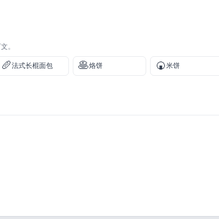
下文。
🥖
🥞
🍘
法式长棍面包
烙饼
米饼