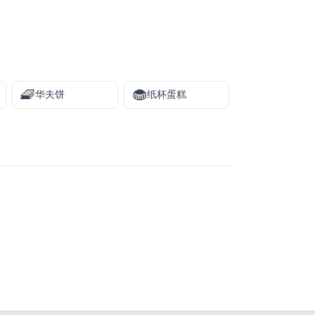
🧇
🧁
华夫饼
纸杯蛋糕