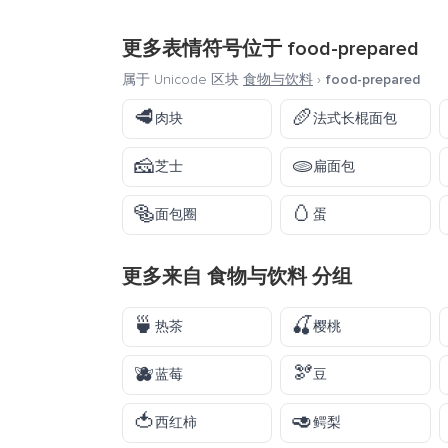
更多表情符号位于
food-prepared
属于 Unicode 区块
食物与饮料
›
food-prepared
🥩
🥖
肉块
法式长棍面包
🧀
🫓
芝士
扁面包
🥯
🥚
面包圈
蛋
更多来自
食物与饮料
分组
🍵
🍒
热茶
樱桃
🫐
🫘
蓝莓
豆
🍅
🥑
西红柿
鳄梨