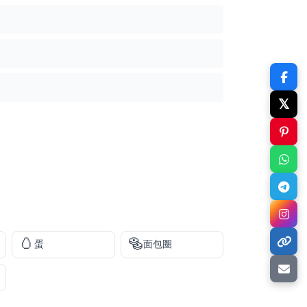
𝕏
🥚
🥯
蛋
面包圈