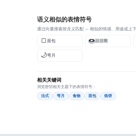
语义相似的表情符号
通过向量搜索按含义匹配 — 相似的情感、用途或上
🍞
🍩
面包
甜甜圈
🌙
弯月
相关关键词
浏览密切相关主题下的表情符号：
法式
弯月
食物
面包
烙饼