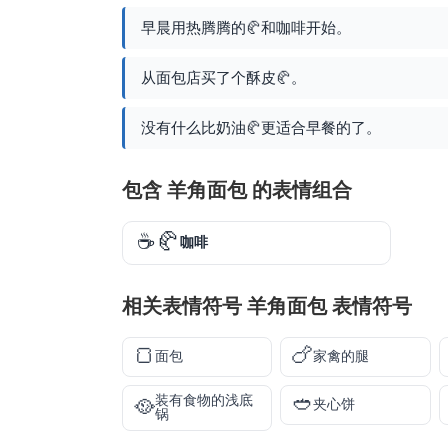
早晨用热腾腾的🥐和咖啡开始。
从面包店买了个酥皮🥐。
没有什么比奶油🥐更适合早餐的了。
包含 羊角面包 的表情组合
☕🥐
咖啡
相关表情符号 羊角面包 表情符号
🍞
🍗
面包
家禽的腿
🥙
装有食物的浅底
🥘
夹心饼
锅