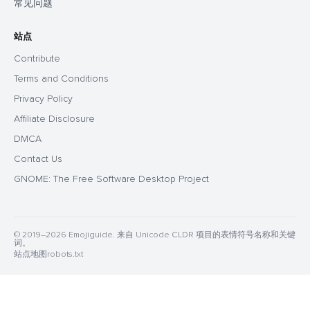
常见问题
站点
Contribute
Terms and Conditions
Privacy Policy
Affiliate Disclosure
DMCA
Contact Us
GNOME: The Free Software Desktop Project
© 2019–2026 Emojiguide. 来自 Unicode CLDR 项目的表情符号名称和关键
词。
站点地图
robots.txt