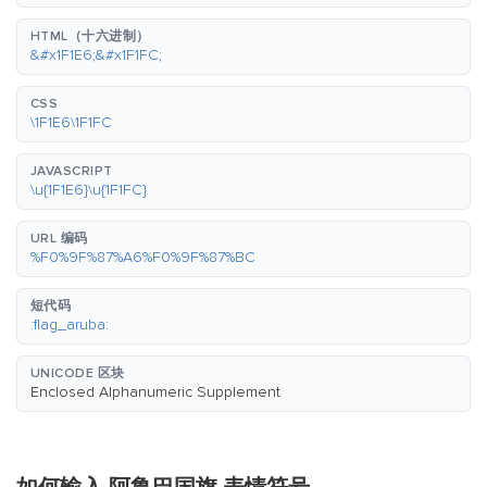
HTML（十六进制）
&#x1F1E6;&#x1F1FC;
CSS
\1F1E6\1F1FC
JAVASCRIPT
\u{1F1E6}\u{1F1FC}
URL 编码
%F0%9F%87%A6%F0%9F%87%BC
短代码
:flag_aruba:
UNICODE 区块
Enclosed Alphanumeric Supplement