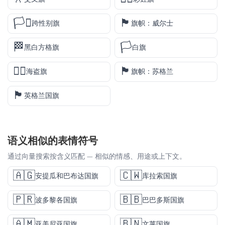
🏳️‍⚧️
🏴󠁧󠁢󠁷󠁬󠁳󠁿
跨性别旗
旗帜：威尔士
🏁
🏳️
黑白方格旗
白旗
🏴‍☠️
🏴󠁧󠁢󠁳󠁣󠁴󠁿
海盗旗
旗帜：苏格兰
🏴󠁧󠁢󠁥󠁮󠁧󠁿
英格兰国旗
语义相似的表情符号
通过向量搜索按含义匹配 — 相似的情感、用途或上下文。
🇦🇬
🇨🇼
安提瓜和巴布达国旗
库拉索国旗
🇵🇷
🇧🇧
波多黎各国旗
巴巴多斯国旗
🇦🇲
🇧🇳
亚美尼亚国旗
文莱国旗