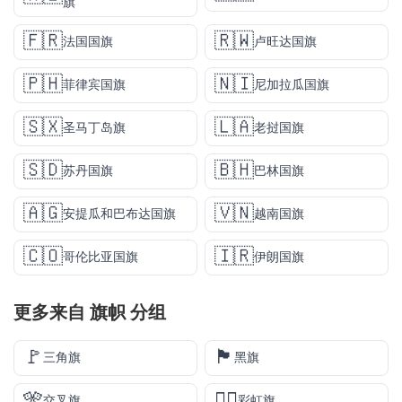
旗
🇫🇷
🇷🇼
法国国旗
卢旺达国旗
🇵🇭
🇳🇮
菲律宾国旗
尼加拉瓜国旗
🇸🇽
🇱🇦
圣马丁岛旗
老挝国旗
🇸🇩
🇧🇭
苏丹国旗
巴林国旗
🇦🇬
🇻🇳
安提瓜和巴布达国旗
越南国旗
🇨🇴
🇮🇷
哥伦比亚国旗
伊朗国旗
更多来自
旗帜
分组
🚩
🏴
三角旗
黑旗
🎌
🏳️‍🌈
交叉旗
彩虹旗