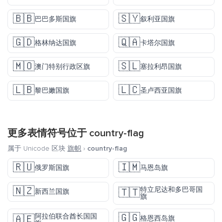
🇧🇧
🇸🇾
巴巴多斯国旗
叙利亚国旗
🇬🇩
🇶🇦
格林纳达国旗
卡塔尔国旗
🇲🇴
🇸🇱
澳门特别行政区旗
塞拉利昂国旗
🇱🇧
🇱🇨
黎巴嫩国旗
圣卢西亚国旗
更多表情符号位于
country-flag
属于 Unicode 区块
旗帜
›
country-flag
🇷🇺
🇮🇲
俄罗斯国旗
马恩岛旗
🇳🇿
特立尼达和多巴哥国
🇹🇹
新西兰国旗
旗
🇬🇬
阿拉伯联合酋长国国
🇦🇪
格恩西岛旗