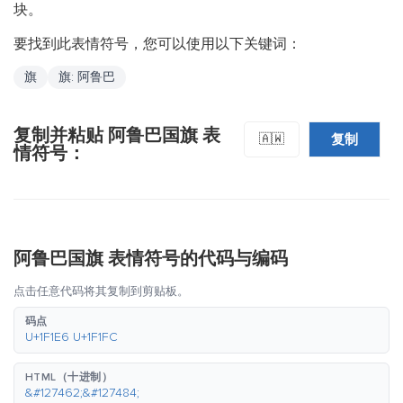
块。
要找到此表情符号，您可以使用以下关键词：
旗
旗: 阿鲁巴
复制并粘贴 阿鲁巴国旗 表
复制
🇦🇼
情符号：
阿鲁巴国旗 表情符号的代码与编码
点击任意代码将其复制到剪贴板。
码点
U+1F1E6 U+1F1FC
HTML（十进制）
&#127462;&#127484;