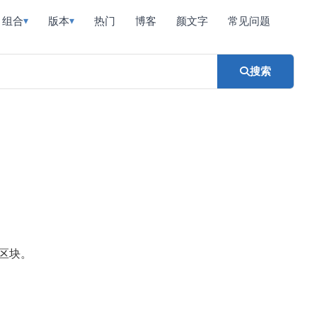
组合
版本
热门
博客
颜文字
常见问题
▾
▾
搜索
区块。