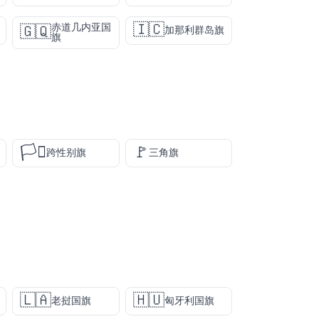
🇮🇨
赤道几内亚国
🇬🇶
加那利群岛旗
旗
🏳️‍⚧️
🚩
跨性别旗
三角旗
🇱🇦
🇭🇺
老挝国旗
匈牙利国旗