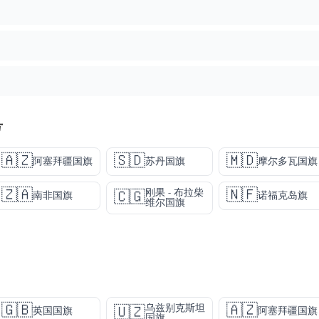
号
🇦🇿
🇸🇩
🇲🇩
阿塞拜疆国旗
苏丹国旗
摩尔多瓦国旗
🇿🇦
🇳🇫
刚果 - 布拉柴
🇨🇬
南非国旗
诺福克岛旗
维尔国旗
🇬🇧
🇦🇿
乌兹别克斯坦
🇺🇿
英国国旗
阿塞拜疆国旗
国旗