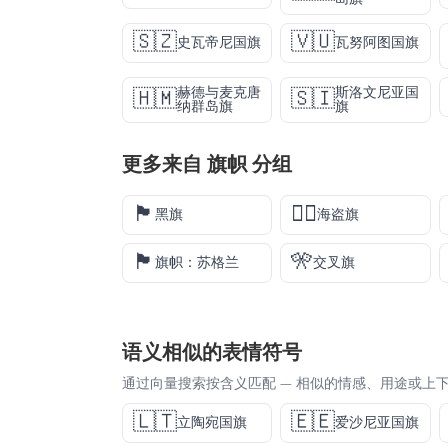
🇸🇿
🇻🇺
史瓦帝尼国旗
瓦努阿图国旗
赫德与麦克唐
斯洛文尼亚国
🇭🇲
🇸🇮
纳群岛旗
旗
更多来自
旗帜
分组
🏴
🏴‍☠️
黑旗
海盗旗
🏴󠁧󠁢󠁳󠁣󠁴󠁿
🎌
旗帜：苏格兰
交叉旗
语义相似的表情符号
通过向量搜索按含义匹配 — 相似的情感、用途或上
🇱🇹
🇪🇪
立陶宛国旗
爱沙尼亚国旗