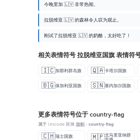
今晚里加 🇱🇻 非常热闹。
拉脱维亚 🇱🇻 的森林令人叹为观止。
刚试了拉脱维亚 🇱🇻 的奶酪，太好吃了！
相关表情符号 拉脱维亚国旗 表情符
🇮🇨
🇶🇦
加那利群岛旗
卡塔尔国旗
🇧🇬
🇸🇳
保加利亚国旗
塞内加尔国旗
更多表情符号位于
country-flag
属于 Unicode 区块
旗帜
›
country-flag
🇨🇭
北马里亚纳群
🇲🇵
瑞士国旗
岛旗