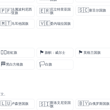
🇸🇨
法属波利尼西
厄立特里亚国
🇵🇫
🇪🇷
塞舌尔国旗
亚旗
旗
🇲🇹
🇻🇪
马耳他国旗
委内瑞拉国旗
🏳️‍🌈
🏴󠁧󠁢󠁷󠁬󠁳󠁿
🏴󠁧󠁢󠁥󠁮󠁧󠁿
彩虹旗
旗帜：威尔士
英格兰国旗
🏁
🏳️
黑白方格旗
白旗
下文。
🇱🇺
🇧🇾
斯洛文尼亚国
🇸🇮
卢森堡国旗
白俄罗斯国旗
旗