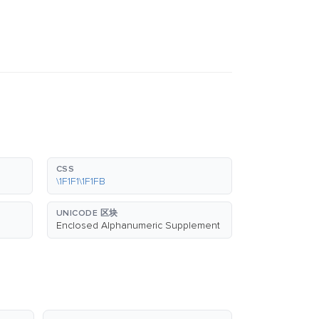
CSS
\1F1F1\1F1FB
UNICODE 区块
Enclosed Alphanumeric Supplement