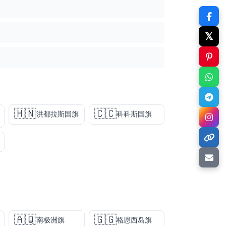
𝕏
🇭🇳
🇨🇨
洪都拉斯国旗
科科斯国旗
🇦🇶
🇬🇬
南极洲旗
格恩西岛旗