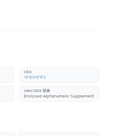
CSS
\1F1E8\1F1F2
UNICODE 区块
Enclosed Alphanumeric Supplement