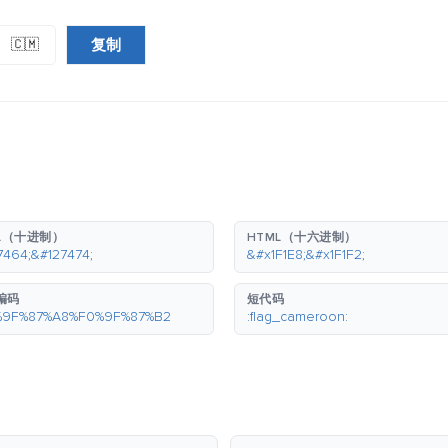
复制
🇨🇲
L（十进制）
HTML（十六进制）
7464;&#127474;
&#x1F1E8;&#x1F1F2;
 编码
短代码
%9F%87%A8%F0%9F%87%B2
:flag_cameroon: