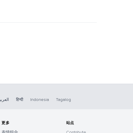
العربي
हिन्दी
Indonesia
Tagalog
更多
站点
表情组合
Contribute