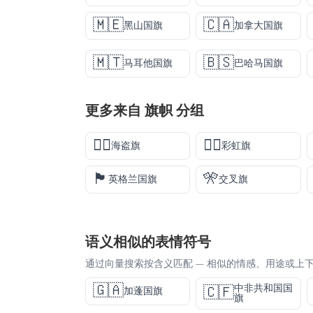
🇲🇪
🇨🇦
黑山国旗
加拿大国旗
🇲🇹
🇧🇸
马耳他国旗
巴哈马国旗
更多来自
旗帜
分组
🏴‍☠️
🏳️‍🌈
海盗旗
彩虹旗
🏴󠁧󠁢󠁥󠁮󠁧󠁿
🎌
英格兰国旗
交叉旗
语义相似的表情符号
通过向量搜索按含义匹配 — 相似的情感、用途或上
🇬🇦
中非共和国国
🇨🇫
加蓬国旗
旗