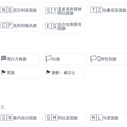
🇳🇬
🇹🇿
圣多美和普林
🇸🇹
尼日利亚国旗
坦桑尼亚国旗
西比国旗
🇨🇵
吉尔吉斯斯坦
🇰🇬
克利珀顿岛旗
国旗
🏁
🏳️
🏳️‍⚧️
黑白方格旗
白旗
跨性别旗
🏴
🏴󠁧󠁢󠁷󠁬󠁳󠁿
黑旗
旗帜：威尔士
下文。
🇸🇳
🇬🇲
🇲🇱
塞内加尔国旗
冈比亚国旗
马里国旗