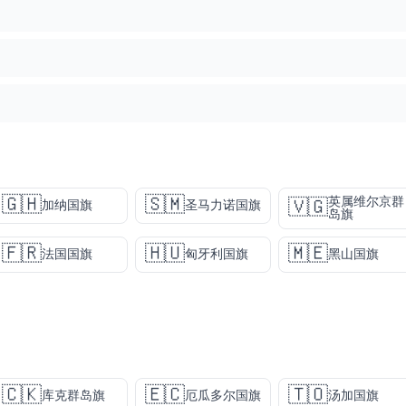
🇬🇭
🇸🇲
英属维尔京群
🇻🇬
加纳国旗
圣马力诺国旗
岛旗
🇫🇷
🇭🇺
🇲🇪
法国国旗
匈牙利国旗
黑山国旗
🇨🇰
🇪🇨
🇹🇴
库克群岛旗
厄瓜多尔国旗
汤加国旗