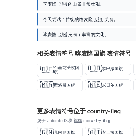
喀麦隆 🇨🇲 的山景非常壮观。
今天尝试了传统的喀麦隆 🇨🇲 美食。
喀麦隆 🇨🇲 充满了丰富的文化。
相关表情符号 喀麦隆国旗 表情符号
🇱🇧
布基纳法索国
🇧🇫
黎巴嫩国旗
旗
🇲🇦
🇳🇪
摩洛哥国旗
尼日尔国旗
更多表情符号位于
country-flag
属于 Unicode 区块
旗帜
›
country-flag
🇬🇳
🇦🇮
几内亚国旗
安圭拉国旗