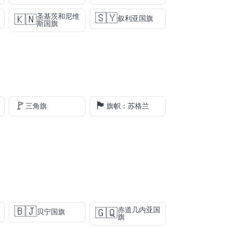
🇸🇾
圣基茨和尼维
🇰🇳
叙利亚国旗
斯国旗
🚩
🏴󠁧󠁢󠁳󠁣󠁴󠁿
三角旗
旗帜：苏格兰
🇧🇯
赤道几内亚国
🇬🇶
贝宁国旗
旗