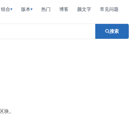
组合
版本
热门
博客
颜文字
常见问题
▾
▾
搜索
区块。