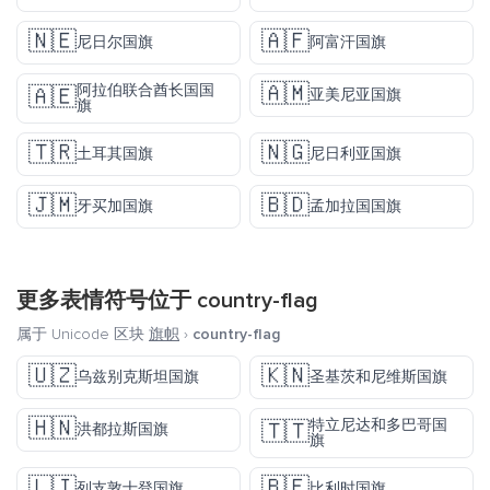
🇳🇪
🇦🇫
尼日尔国旗
阿富汗国旗
🇦🇲
阿拉伯联合酋长国国
🇦🇪
亚美尼亚国旗
旗
🇹🇷
🇳🇬
土耳其国旗
尼日利亚国旗
🇯🇲
🇧🇩
牙买加国旗
孟加拉国国旗
更多表情符号位于
country-flag
属于 Unicode 区块
旗帜
›
country-flag
🇺🇿
🇰🇳
乌兹别克斯坦国旗
圣基茨和尼维斯国旗
🇭🇳
特立尼达和多巴哥国
🇹🇹
洪都拉斯国旗
旗
🇱🇮
🇧🇪
列支敦士登国旗
比利时国旗