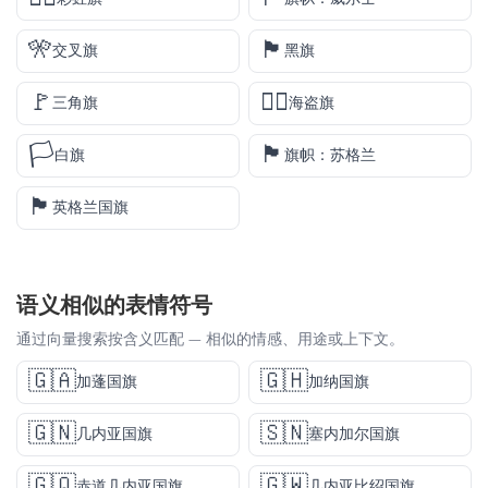
🎌
🏴
交叉旗
黑旗
🚩
🏴‍☠️
三角旗
海盗旗
🏳️
🏴󠁧󠁢󠁳󠁣󠁴󠁿
白旗
旗帜：苏格兰
🏴󠁧󠁢󠁥󠁮󠁧󠁿
英格兰国旗
语义相似的表情符号
通过向量搜索按含义匹配 — 相似的情感、用途或上下文。
🇬🇦
🇬🇭
加蓬国旗
加纳国旗
🇬🇳
🇸🇳
几内亚国旗
塞内加尔国旗
🇬🇶
🇬🇼
赤道几内亚国旗
几内亚比绍国旗