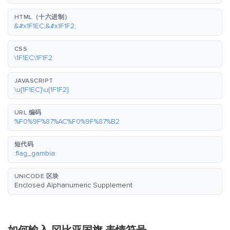
HTML（十六进制）
&#x1F1EC;&#x1F1F2;
CSS
\1F1EC\1F1F2
JAVASCRIPT
\u{1F1EC}\u{1F1F2}
URL 编码
%F0%9F%87%AC%F0%9F%87%B2
短代码
:flag_gambia:
UNICODE 区块
Enclosed Alphanumeric Supplement