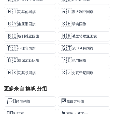
🇲🇹
🇦🇺
马耳他国旗
澳大利亚国旗
🇬🇾
🇸🇪
圭亚那国旗
瑞典国旗
🇧🇴
🇲🇷
玻利维亚国旗
毛里塔尼亚国旗
🇵🇭
🇬🇹
菲律宾国旗
危地马拉国旗
🇧🇶
🇾🇪
荷属加勒比旗
也门国旗
🇲🇰
🇸🇿
马其顿国旗
史瓦帝尼国旗
更多来自
旗帜
分组
🏳️‍⚧️
🏁
跨性别旗
黑白方格旗
🏳️‍🌈
🏴󠁧󠁢󠁷󠁬󠁳󠁿
彩虹旗
旗帜：威尔士