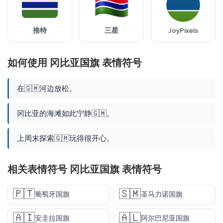
推特
三星
JoyPixels
如何使用 冈比亚国旗 表情符号
在🇬🇲河边放松。
冈比亚的海滩如此宁静🇬🇲。
上周末探索🇬🇲玩得很开心。
相关表情符号 冈比亚国旗 表情符号
🇵🇹
🇸🇲
葡萄牙国旗
圣马力诺国旗
🇦🇮
🇦🇱
安圭拉国旗
阿尔巴尼亚国旗