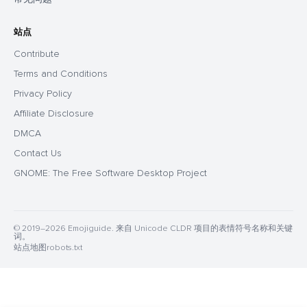
站点
Contribute
Terms and Conditions
Privacy Policy
Affiliate Disclosure
DMCA
Contact Us
GNOME: The Free Software Desktop Project
© 2019–2026 Emojiguide. 来自 Unicode CLDR 项目的表情符号名称和关键
词。
站点地图
robots.txt